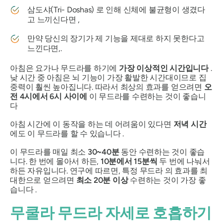
삼도샤(Tri-
Doshas)
로 인해 신체에 불균형이 생겼다
고 느끼신다면 ,
만약 당신의 장기가 제 기능을 제대로 하지 못한다고
느낀다면,.
아침은 요가나
무드라를
하기에
가장 이상적인 시간입니다
.
낮 시간 중 아침은 뇌 기능이 가장 활발한 시간대이므로 집
중력이 훨씬 높아집니다. 따라서 최상의 효과를 얻으려면
오
전 4시에서 6시 사이에
이
무드라를
수련하는 것이 좋습니
다
아침 시간에 이 동작을 하는 데 어려움이 있다면
저녁 시간
에도 이
무드라를
할 수 있습니다 .
이
무드라를
매일 최소
30~40분
동안 수련하는 것이 좋습
니다. 한 번에 몰아서 하든,
10분에서 15분씩
두 번에 나눠서
하든 자유입니다. 연구에 따르면, 특정
무드라
의 효과를 최
대한으로 얻으려면
최소 20분 이상
수련하는 것이 가장 좋
습니다 .
무쿨라 무드라
자세로 호흡하기