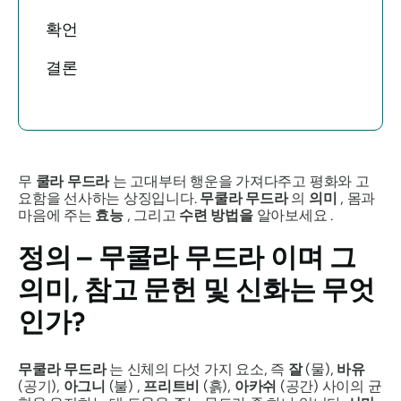
확언
결론
무
쿨라 무드라
는 고대부터 행운을 가져다주고 평화와 고
요함을 선사하는 상징입니다.
무쿨라 무드라
의
의미
, 몸과
마음에 주는
효능
, 그리고
수련 방법을
알아보세요 .
정의 –
무쿨라 무드라
이며 그
의미, 참고 문헌 및 신화는 무엇
인가?
무쿨라 무드라
는 신체의 다섯 가지 요소, 즉
잘
(물),
바유
(공기),
아그니
(불) ,
프리트비
(흙),
아카쉬
(공간) 사이의 균