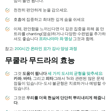
낌이 들면 됩니다.
천천히 편안하게 눈을 감으세요.
호흡에 집중하고 최대한 깊게 숨을 쉬세요
이제, 편안함을 느끼신다면 더 깊은 집중을 위해 옴 만
트라를 chanting(염송)하거나 다양한 수련법을 추가하
셔도 좋습니다
프라나야마
와 명상
그것과 함께.
참고:
200시간 온라인 요가 강사 양성 과정
무쿨라 무드라의
효능
그것
도움이 됩니다
세 가지 도샤의 균형을 맞추세요
:
카파
,
바타
, 그리고
피타
그래서 Tri와 관련된 많은 문제
점들이 있습니다
-도샤
불균형은 치료하거나 예방할 수
있습니다.
그것은
우리를 더욱 현실에 단단히 뿌리내리게 해줍니
다
.