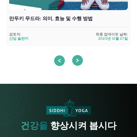
만두키 무드라: 의미, 효능 및 수행 방법
검토자:
최종 업데이트 날짜:
검
산딥 솔란키
2023년 12월 27일
건강을
향상시켜 봅시다