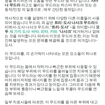
형을 유지하는 데 도움을 주는
무드라
중 하나 입니다.
사마
나 무드라
라고도 불리는
무드라는
하스타 무드라
또는 손
동작/인장 의 일종으로 , 매우 간단한 동작입니다
역사적으로 이를 설명하기 위해 다양한 다른 이름들이 사용
되어 왔습니다
무드라
, 와 같은
트리
-도샤 나샤크 무드라
트
리에서
-도샤 나샤크 무드라
, “
트리
-도샤
”
~을 의미합니다
모
두
세 가지 도샤
:
바타
,
피타
,
카파
. “
나샤크
”
제거하거나 없애
는 것을 의미합니다. 따라서 이것은
무드라
또한, 이는 Tri로
인해 발생하는 모든 문제를 해결해 줄 것으로 여겨집니다
-
도샤
.
이
무드라를
, 각 손가락이 나타내는 모든 요소들이 하나로
모입니다.
이
무드라는
몸에서 약하거나 뻐근한 부위에 사용할 수 있
습니다. 해당 부위에 이
무드라를
올려놓으면 치유에 도움이
됩니다. 이
무드라는
에너지를 한 지점에 집중시키기 때문에
마치 레이저처럼 에너지를 한 곳에 집중시켜 몸과 그 부위
를 치유하는 효과가 있다고 믿어집니다. 그러므로 다음에 특
정 부위에 통증이나 뻐근함을 느낄 때
무쿨라 무드라를
연
습해 보세요 .
일부 치료사들에 따르면, 이
무드라를
몸 아픈 부위에 대고