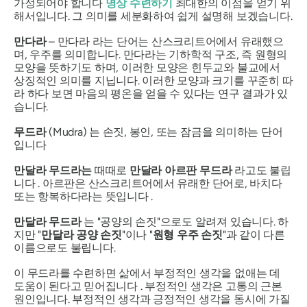
가정되어야 합니다
명상 수련하기
최대한의 이점을 얻기 위
해서입니다. 그 의미를 세분화하여 쉽게 설명해 보겠습니다.
만다라
–
만다라
라는 단어는 산스크리트어에서 유래했으
며, 우주를 의미합니다.
만다라는
기하학적 구조, 즉 원형의
모양을 뜻하기도 하며, 이러한 모양은 힌두교와 불교에서
상징적인 의미를 지닙니다. 이러한 모양과 크기를 꾸준히 따
라 하다 보면 마음의 평온을 얻을 수 있다는 연구 결과가 있
습니다.
무드라
(Mudra)
는 손짓, 봉인, 또는 잠금을 의미하는 단어
입니다
만달라 무드라는
때때로
만달라
아르판
무드라
라고도 불립
니다 .
아르판은
산스크리트어에서
유래한 단어로, 바치다
또는 항복하다라는 뜻입니다 .
만달라
무드라
는 "공양의 손짓"으로도 알려져 있습니다. 하
지만 "
만달라
공양
손짓
"이나 "
원형
우주
손짓
"과 같이 다른
이름으로도 불립니다.
이
무드라를
수련하면 삶에서 부정적인 생각을 없애는 데
도움이 된다고 믿어집니다 . 부정적인 생각은 고통의 근본
원인입니다. 부정적인 생각과 긍정적인 생각을 동시에 가질