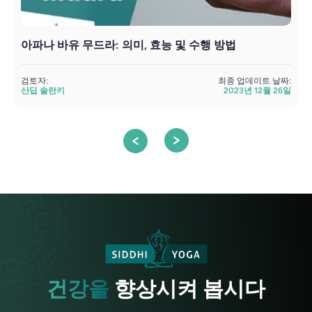
아파나 바유 무드라: 의미, 효능 및 수행 방법
검토자:
최종 업데이트 날짜:
검
산딥 솔란키
2023년 12월 26일
건강을
향상시켜 봅시다