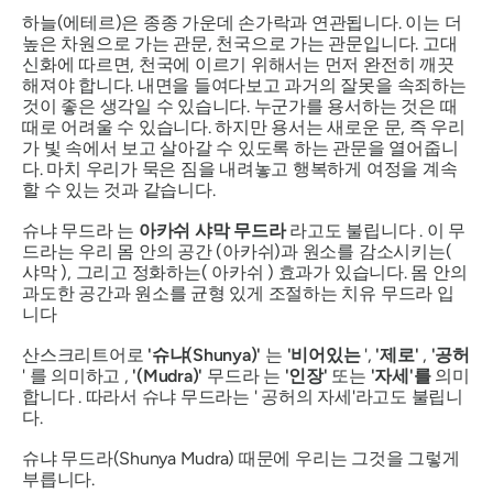
하늘(에테르)은 종종 가운데 손가락과 연관됩니다. 이는 더
높은 차원으로 가는 관문, 천국으로 가는 관문입니다. 고대
신화에 따르면, 천국에 이르기 위해서는 먼저 완전히 깨끗
해져야 합니다. 내면을 들여다보고 과거의 잘못을 속죄하는
것이 좋은 생각일 수 있습니다. 누군가를 용서하는 것은 때
때로 어려울 수 있습니다. 하지만 용서는 새로운 문, 즉 우리
가 빛 속에서 보고 살아갈 수 있도록 하는 관문을 열어줍니
다. 마치 우리가 묵은 짐을 내려놓고 행복하게 여정을 계속
할 수 있는 것과 같습니다.
슈냐 무드라
는
아카쉬 샤막
무드라
라고도 불립니다 . 이 무
드라는 우리 몸 안의 공간 (아카쉬)과 원소를 감소시키는(
샤막
), 그리고 정화하는(
아카쉬
) 효과가 있습니다. 몸 안의
과도한 공간과 원소를 균형 있게 조절하는 치유
무드라
입
니다
산스크리트어로
'슈냐(Shunya)'
는
'비어있는
',
'제로'
,
'공허
' 를 의미하고 ,
'
(Mudra)
'
무드라 는
'인장'
또는
'자세'를
의미
합니다 . 따라서
슈냐 무드라는
' 공허의 자세'라고도 불립니
다.
슈냐 무드라(Shunya Mudra)
때문에 우리는 그것을 그렇게
부릅니다.