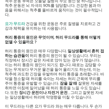
척추 운동 부족은 오늘날 질병의 주요 원인 중 하나입니다.
척추 운동은 뇌 자극의 90%를 담당합니다. 건강한 몸과 마
음을 위해서는 척추를 올바르게 움직이는 것이 필수적입니
다.
요가
무드라
건강을 위한 운동은 주로 질병을 치료하고 건
강과 체력을 유지하는 데 사용됩니다.
허리 통증의 원인은 무엇이며, 허리
무드라를
통해 어떻게
없앨 수 있을까요 ?
허리 통증의 원인은 매우 다양합니다.
일상생활에서 흔히 접
하는 습관들이
허리 통증의 원인이 될 수 있습니다. 우리는
직장에서 장시간 같은 자세로 앉아 있는 경우가 많습니다.
이는 허리 통증의 원인이 되기도 합니다. 때로는 감당할 수
있는 무게보다 무거운 물건을 들어 올리기도 하는데, 이는
척추에 과도한 긴장을 유발하여 허리 통증을 초래합니다. 바
닥을 청소할 때 허리를 숙이는 자세는 허리 근육에 무리를
주어 통증을 유발할 수 있습니다.
잠을 잘 때
잘못된 자세를
취하면 아침에 일어났을 때 허리 통증을 느낄 수도 있습니
다. 또한
장시간 운전이나 자전거 운전
, 그리고 잘못된 자세
는 일상생활에서 허리에 악영향을 미칠 수 있습니다.
이
무드라는
다른 요가
무드라
와는 매우 다릅니다. 두 손가