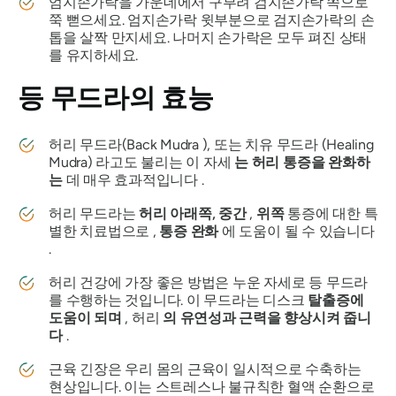
엄지손가락을 가운데에서 구부려 검지손가락 쪽으로
쭉 뻗으세요. 엄지손가락 윗부분으로 검지손가락의 손
톱을 살짝 만지세요. 나머지 손가락은 모두 펴진 상태
를 유지하세요.
등
무드라의
효능
허리 무드라(Back Mudra
), 또는 치유
무드라
(Healing
Mudra) 라고도 불리는 이 자세
는 허리 통증을 완화하
는
데 매우 효과적입니다 .
허리 무드라는
허리
아래쪽, 중간
,
위쪽
통증에 대한 특
별한 치료법으로 ,
통증 완화
에 도움이 될 수 있습니다
.
허리 건강에 가장 좋은 방법은 누운 자세로 등
무드라
를
수행하는 것입니다. 이
무드라는
디스크
탈출증에
도움이 되며
, 허리
의 유연성과 근력을 향상시켜 줍니
다
.
근육 긴장은 우리 몸의 근육이 일시적으로 수축하는
현상입니다. 이는 스트레스나 불규칙한 혈액 순환으로