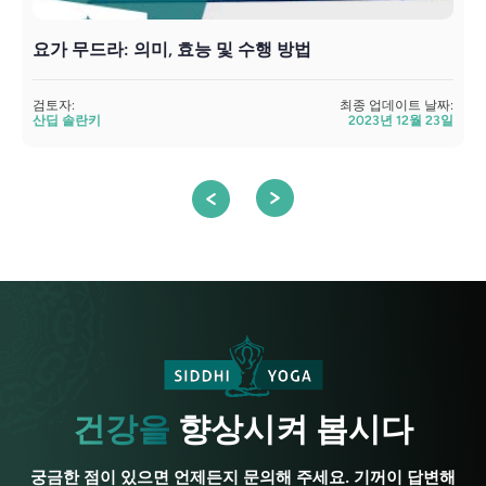
요가 무드라: 의미, 효능 및 수행 방법
검토자:
최종 업데이트 날짜:
검
산딥 솔란키
2023년 12월 23일
건강을
향상시켜 봅시다
궁금한 점이 있으면 언제든지 문의해 주세요. 기꺼이 답변해