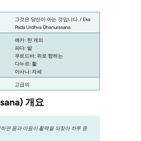
그것은 당신이 아는 것입니다. /
Eka
Pada Urdhva Dhanurasana
에카: 한 개의
파다: 발
우르드바: 위로 향하는
다누르: 활
아사나: 자세
고급의
ana)
개요
 취하면 몸과 마음이 활력을 되찾아 하루 종