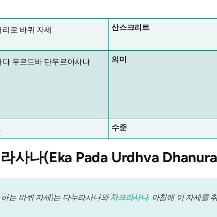
산스크리트
다리로 바퀴 자세
의미
파다 우르드바 단우르아사나
수준
사
Eka Pada Urdhva Dhanuras
로 하는 바퀴 자세)는 다누라사나와
차크라사나
. 아침에 이 자세를