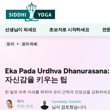
선생님이 되세요
초보자로 시작하세요
전문
7일간의 웰니스
블로그
배우다
»
요가
요가 자세
Eka Pada Urdhva Dhanurasa
자신감을 키우는 팁
한 발로 바퀴 자세를 취하며 코어 근력과 안정성을 강화하세
작가
Sandeep Solanki
미라 와츠
님이 검토했습니다.