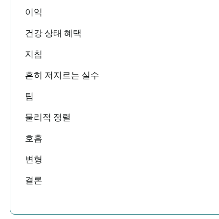
이익
건강 상태 혜택
지침
흔히 저지르는 실수
팁
물리적 정렬
호흡
변형
결론