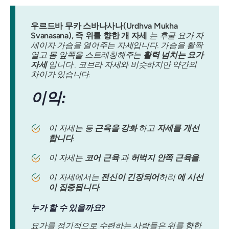
우르드바 무카 스바나사나(Urdhva Mukha
Svanasana), 즉 위를 향한 개 자세
는 후굴 요가 자
세이자 가슴을 열어주는 자세입니다. 가슴을 활짝
열고 몸 앞쪽을 스트레칭해주는
활력 넘치는 요가
자세
입니다 . 코브라 자세와 비슷하지만 약간의
차이가 있습니다.
이익:
이 자세는 등
근육을 강화
하고
자세를 개선
합니다
.
이 자세는
코어 근육
과
허벅지 안쪽 근육을
.
이 자세에서는
전신이 긴장되어
허리
에 시선
이 집중됩니다
.
누가 할 수 있을까요?
요가를 정기적으로 수련하는 사람들은 위를 향한