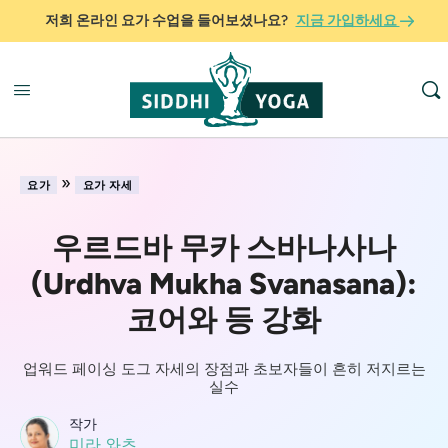
저희 온라인 요가 수업을 들어보셨나요?
지금 가입하세요
»
요가
요가 자세
우르드바 무카 스바나사나
(Urdhva Mukha Svanasana):
코어와 등 강화
업워드 페이싱 도그 자세의 장점과 초보자들이 흔히 저지르는
실수
작가
미라 와츠