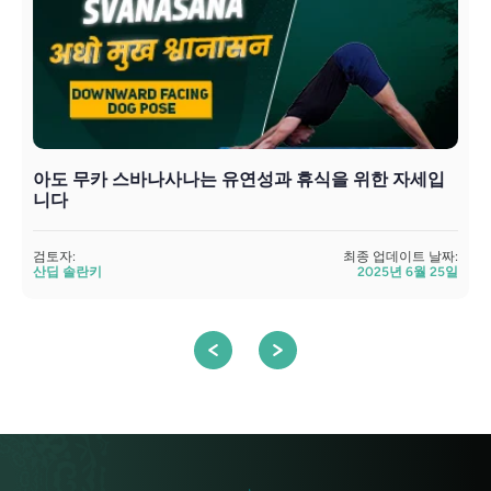
아도 무카 스바나사나는 유연성과 휴식을 위한 자세입
니다
검토자:
최종 업데이트 날짜:
검
산딥 솔란키
2025년 6월 25일