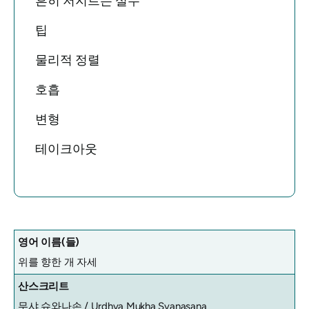
흔히 저지르는 실수
팁
물리적 정렬
호흡
변형
테이크아웃
영어 이름(들)
위를 향한 개 자세
산스크리트
무샤 슈와나손 / Urdhva Mukha Svanasana