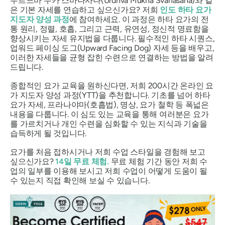
우르드바 무카 스바나사나(Urdhva Mukha Svanasana)와 같
은 기본 자세를 연습하고 싶으신가요? 저희
인도 하타 요가
지도자 양성 과정
에 참여하세요. 이 과정은 하타 요가의 전
통 원리, 정렬, 호흡, 그리고 근력, 유연성, 정신적 명료함을
향상시키는 자세 유지법을 다룹니다. 필수적인 하타 시퀀스,
업워드 페이싱 도그(Upward Facing Dog) 자세 등을 배우고,
이러한 자세들을 균형 잡힌 수련으로 연결하는 방법을 알려
드립니다.
종합적인 요가 교육을 원하신다면, 저희 200시간 온라인 요
가 지도자 양성 과정(YTT)을 추천합니다. 기초를 넘어 하타
요가 자세, 프라나야마(호흡법), 명상, 요가 철학 등 폭넓은
내용을 다룹니다. 이 심도 있는 교육을 통해 여러분은 요가
를 가르치거나 개인 수련을 심화할 수 있는 지식과 기술을
습득하게 될 것입니다.
요가를 처음 접하시거나 저희 수업 스타일을 경험해 보고
싶으신가요?
14일 무료 체험
.
무료 체험 기간 동안 저희 수
업의 일부를 이용해 보시고 저희 수업이 어떻게 도움이 될
수 있는지 직접 확인해 보실 수 있습니다.