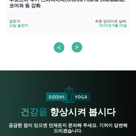
코어와 등 강화
검토자:
최종 업데이트 날짜:
검
산딥 솔란키
2025년 9월 26일
건강을
향상시켜 봅시다
궁금한 점이 있으면 언제든지 문의해 주세요. 기꺼이 답변해
드리겠습니다.