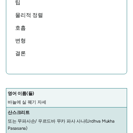
팁
물리적 정렬
호흡
변형
결론
영어 이름(들)
바늘에 실 꿰기 자세
산스크리트
또는 무파사손/ 우르드바 무카 파사
사나(Urdhva Mukha
Pasasana)