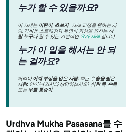
누가 할 수 있을까요?
이 자세는
어린이,
초보자
, 자세 교정을 원하는 사
람, 가벼운 스트레칭과 유연성 향상을 원하는
사
람 누구나
할 수 있는 기본적인
요가 자세
입니다
누가 이 일을 해서는 안 되
는 걸까요?
허리나
어깨 부상을 입은 사람,
최근
수술을 받은
사람,
임산부(의사와 상담하십시오),
심한 목
,
손목
또는
무릎 통증이
.
Urdhva Mukha Pasasana를
수