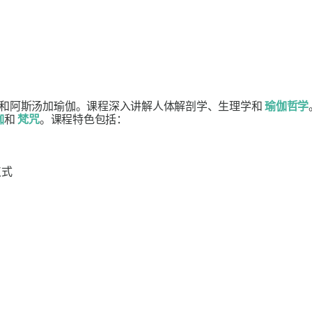
和阿斯汤加瑜伽。课程深入讲解人体解剖学、生理学和
瑜伽哲学
伽
和
梵咒
。课程特色包括：
仪式
。