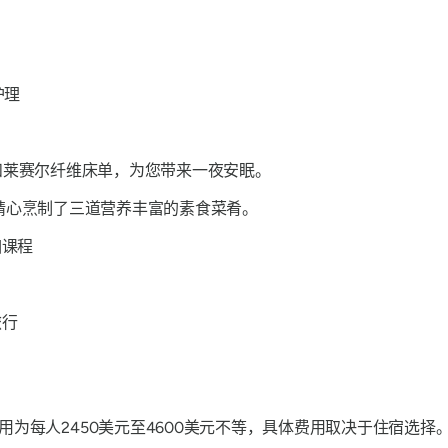
护理
床上用品和莱赛尔纤维床单，为您带来一夜安眠。
用当地食材精心烹制了三道营养丰富的素食菜肴。
伽课程
旅行
为每人2450美元至4600美元不等，具体费用取决于住宿选择