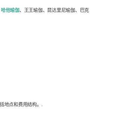
、
哈他瑜伽
、王王瑜伽、昆达里尼瑜伽、巴克
包括地点和费用结构。.