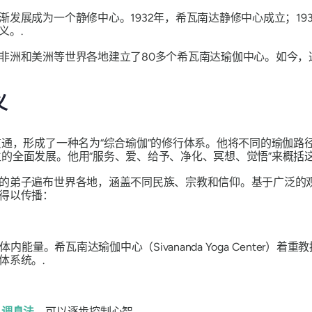
发展成为一个静修中心。1932年，希瓦南达静修中心成立；193
义。.
非洲和美洲等世界各地建立了80多个希瓦南达瑜伽中心。如今，
义
贯通，形成了一种名为“综合瑜伽”的修行体系。他将不同的瑜伽
的全面发展。他用“服务、爱、给予、净化、冥想、觉悟”来概括这
的弟子遍布世界各地，涵盖不同民族、宗教和信仰。基于广泛的
得以传播：
内能量。希瓦南达瑜伽中心（Sivananda Yoga Center
体系统。.
过
调息法
，可以逐步控制心智​​。