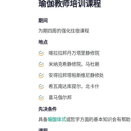
瑜伽教师培训课程
期间
为期四周的强化住宿课程
地点
喀拉拉邦丹万塔里静修院
米纳克希静修院，马杜赖
安得拉邦塔帕斯维尼静修处
希瓦南达库提尔，北卡什
喜马偕尔邦
先决条件
具备
瑜伽体式
或哲学方面的基本知识会有帮助
课程