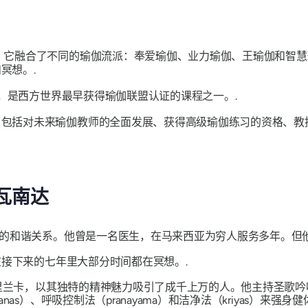
，它融合了不同的瑜伽流派：奉爱瑜伽、业力瑜伽、王瑜伽和智
冥想。.
 年，是西方世界最早获得瑜伽联盟认证的课程之一。.
包括对未来瑜伽教师的全面发展、获得高级瑜伽练习的资格、教
瓦南达
的和谐关系。他曾是一名医生，在马来西亚为穷人服务多年。但他
在接下来的七年里大部分时间都在冥想。.
兰卡，以其独特的精神魅力吸引了成千上万的人。他主持圣歌吟唱（s
s）、呼吸控制法（pranayama）和洁净法（kriyas）来强身健