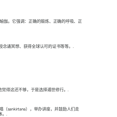
慧瑜伽。它强调：正确的锻炼、正确的呼吸、正
授念诵冥想、获得全球认可的证书等等。.
觉得这还不够，于是选择遁世修行。.
ankirtana），举办讲座，并鼓励人们走
体。.