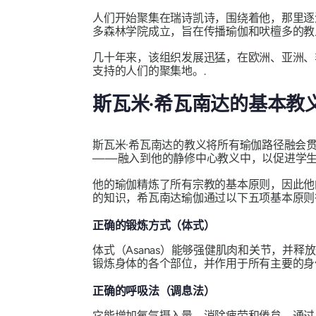
人们开始聚集在瑞诗凯诗，围绕着他，那里逐渐
多森林学院成立，旨在传播瑜伽和吠檀多的教
几十年来，该组织发展迅猛，在欧洲、亚洲、
支持的人们的聚集地。.
斯瓦米·希瓦南达的基本教
斯瓦米·希瓦南达的教义将所有瑜伽路径融会
——融入到他的静修中心教义中，以促进学生
他的瑜伽精炼了所有宗教的基本原则，因此他
的知识，希瓦南达瑜伽通过以下五项基本原则
正确的锻炼方式（体式）
体式（Asanas）能够强健肌肉和关节，并释放体
锻炼身体的各个部位，并作用于所有主要的身
正确的呼吸法（调息法）
它能增加氧气摄入量，消除疲劳和倦怠。通