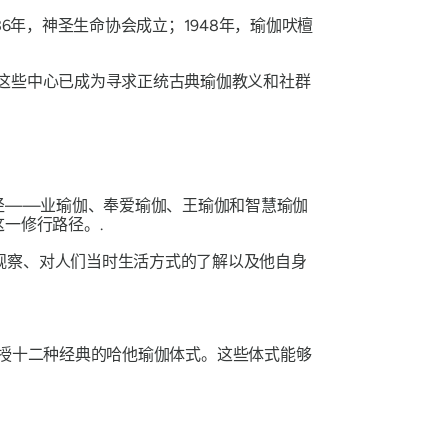
6年，神圣生命协会成立；1948年，瑜伽吠檀
这些中心已成为寻求正统古典瑜伽教义和社群
路径——业瑜伽、奉爱瑜伽、王瑜伽和智慧瑜伽
一修行路径。.
观察、对人们当时生活方式的了解以及他自身
）着重教授十二种经典的哈他瑜伽体式。这些体式能够