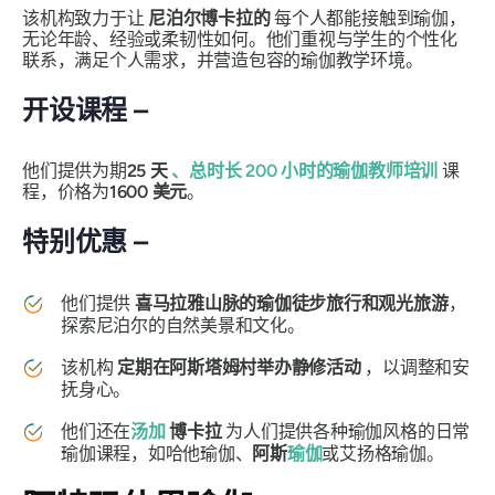
该机构致力于让
尼泊尔博卡拉的
每个人都能接触到瑜伽，
无论年龄、经验或柔韧性如何。他们重视与学生的个性化
联系，满足个人需求，并营造包容的瑜伽教学环境。
开设课程 –
他们提供为期
25 天
、总时长 200 小时的瑜伽教师培训
课
程，价格为
1600 美元
。
特别优惠 –
他们提供
喜马拉雅山脉的瑜伽徒步旅行和观光旅游
，
探索尼泊尔的自然美景和文化。
该机构
定期在阿斯塔姆村举办静修活动
，以调整和安
抚身心。
他们还在
汤加
博卡拉
为人们提供各种瑜伽风格的日常
瑜伽课程，如哈他瑜伽、
阿斯
瑜伽
或艾扬格瑜伽。