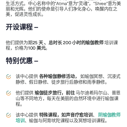
生活方式。中心名称中的“Atma”意为“灵魂”，“Shree”意为美
丽和光辉。他们的使命是引导人们净化身心，唤醒内在之
美，促进灵性成长。
开设课程 –
他们提供为期
25 天
、总时长 200 小时的瑜伽教师
培训课
程，价格为
100 美元
。
特别优惠 –
该中心提供
各种瑜伽静修活动，
如瑜伽冥想、沉浸式
静修、假日静修、徒步旅行后静修和雨季静修。
他们提供
瑜伽徒步旅行，前往
马尔迪希玛尔山、普恩
山等不同地方，每天在美丽的自然环境中进行瑜伽课
程。
该中心提供
特殊课程，如声音疗愈培训
、
阴瑜伽教师
培训
、瑜伽与阿育吠陀课程以及冥想培训课程。