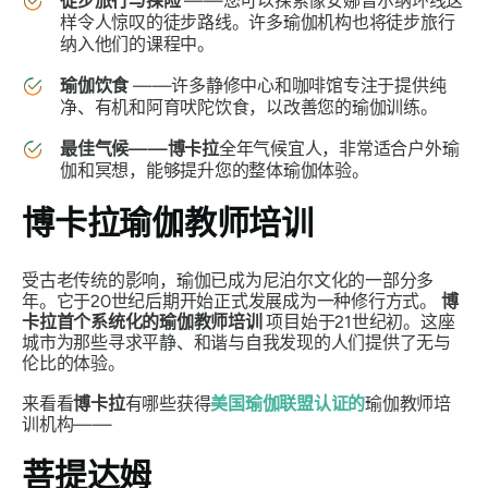
徒步旅行与探险
——您可以探索像安娜普尔纳环线这
样令人惊叹的徒步路线。许多瑜伽机构也将徒步旅行
纳入他们的课程中。
瑜伽饮食
——许多静修中心和咖啡馆专注于提供纯
净、有机和阿育吠陀饮食，以改善您的瑜伽训练。
最佳气候——
博卡拉
全年气候宜人，非常适合户外瑜
伽和冥想，能够提升您的整体瑜伽体验。
博卡拉瑜伽教师培训
受古老传统的影响，瑜伽已成为尼泊尔文化的一部分多
年。它于20世纪后期开始正式发展成为一种修行方式。
博
卡拉首个系统化的瑜伽教师培训
项目始于21世纪初。这座
城市为那些寻求平静、和谐与自我发现的人们提供了无与
伦比的体验。
来看看
博卡拉
有哪些获得
美国瑜伽联盟认证的
瑜伽教师培
训机构——
菩提达姆