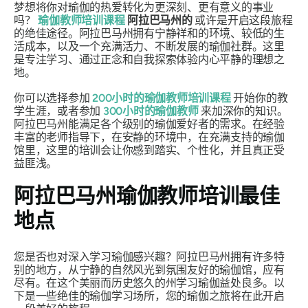
梦想将你对瑜伽的热爱转化为更深刻、更有意义的事业
吗？
瑜伽教师培训课程
阿拉巴马州的
或许是开启这段旅程
的绝佳途径。阿拉巴马州拥有宁静祥和的环境、较低的生
活成本，以及一个充满活力、不断发展的瑜伽社群。这里
是专注学习、通过正念和自我探索体验内心平静的理想之
地。
你可以选择参加
200小时的瑜伽教师培训课程
开始你的教
学生涯，或者参加
300小时的瑜伽教师
来加深你的知识。
阿拉巴马州能满足各个级别的瑜伽爱好者的需求。在经验
丰富的老师指导下，在安静的环境中，在充满支持的瑜伽
馆里，这里的培训会让你感到踏实、个性化，并且真正受
益匪浅。
阿拉巴马州瑜伽教师培训最佳
地点
您是否也对深入学习瑜伽感兴趣？阿拉巴马州拥有许多特
别的地方，从宁静的自然风光到氛围友好的瑜伽馆，应有
尽有。在这个美丽而历史悠久的州学习瑜伽益处良多。以
下是一些绝佳的瑜伽学习场所，您的瑜伽之旅将在此开启