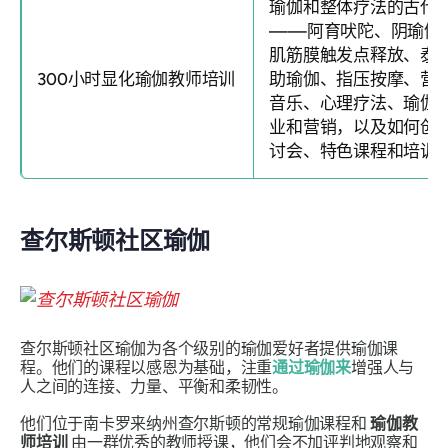
瑜伽和整体疗法的古代
——阿育吠陀、阴瑜伽
肌筋膜触发点释放、泰
300小时显化瑜伽教师培训
助瑜伽、指压按摩、营
音乐、心理疗法、瑜伽
业和营销，以及如何创
讨会、特色课程和培训。
查尔斯顿社区瑜伽
查尔斯顿社区瑜伽为各个级别的瑜伽爱好者提供瑜伽课
程。他们的课程以感恩为基础，注重
通过瑜伽来
增强人与
人之间的连接、力量、平衡和柔韧性。
他们位于南卡罗来纳州查尔斯顿的常规瑜伽课程和
瑜伽教
师培训
由一群优秀的教师授课，他们会不加评判地观察和