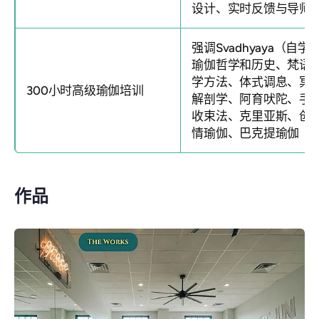
设计、实时反馈与导师
强调Svadhyaya（自学
瑜伽哲学和历史、梵语
学方法、体式调息、冥
300小时高级瑜伽培训
解剖学、阿育吠陀、手
收束法、克里亚斯、创
情瑜伽、巴克提瑜伽
作品