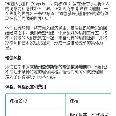
“瑜伽即我们”（Yoga Is Us，简称YIU）旨在通过行动将个人
的洞察力和感性带入世界。正如迈克尔·斯通在《瑜伽：一
个失衡的世界》一书中写道：“瑜伽就是我们内在的修行体
现在我们周围的世界中。”
他们践行瑜伽，将其融入经济民主、基层组织和新兴的团
结经济之中。他们希望创建一个跨领域的瑜伽工作室，将
不同背景的人们聚集在一起，丰富现有的瑜伽社群，并将
疗愈师和艺术家组织起来，形成一股推动变革的集体力
量。.
瑜伽风格
即使在南卡罗
来纳州查尔斯顿的瑜伽教师培训
中，他们也
不专注于某种特定的瑜伽风格。但他们练习和教授瑜伽，
是为了获得解脱和无私奉献。
课程、课程设置和费用
课程名称
课程
瑜伽哲学；时代概览；