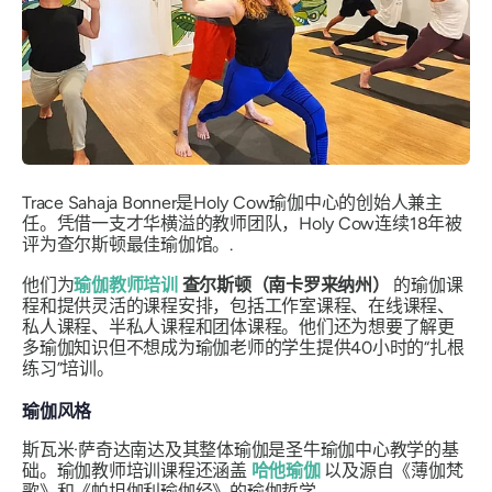
Trace Sahaja Bonner是Holy Cow瑜伽中心的创始人兼主
任。凭借一支才华横溢的教师团队，Holy Cow连续18年被
评为查尔斯顿最佳瑜伽馆。.
他们为
瑜伽教师培训
查尔斯顿（南卡罗来纳州）
的瑜伽课
程和提供灵活的课程安排，包括工作室课程、在线课程、
私人课程、半私人课程和团体课程。他们还为想要了解更
多瑜伽知识但不想成为瑜伽老师的学生提供40小时的“扎根
练习”培训。
瑜伽风格
斯瓦米·萨奇达南达及其整体瑜伽是圣牛瑜伽中心教学的基
础。瑜伽教师培训课程还涵盖
哈他瑜伽
以及源自《薄伽梵
歌》和《帕坦伽利瑜伽经》的瑜伽哲学。