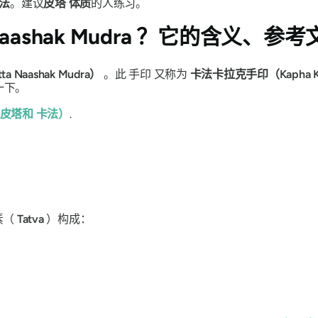
法
。建议
皮塔
体质
的人练习。
Naashak Mudra
？它的含义、参考
Naashak Mudra）
。此
手印
又称为
卡法卡拉克手印（Kapha K
一下。
皮塔
和
卡法
）
.
素（
Tatva
）构成：