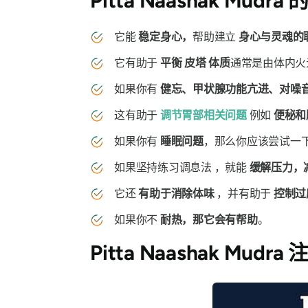
Pitta Naashak Mudra 
它能
稳定身心，
帮助建立
身心与灵魂的
它有助于
平衡
皮塔
体质
通常是由体内火
如果你有
健忘、甲状腺功能亢进、对噪
这有助于
调节胃部相关问题
例如
便秘和
如果你有
睡眠问题
，那么你应该尝试一
如果坚持练习调息法
，
就能
缓解压力，
它还
有助于消除体味
，并有助于
控制过
如果你不
耐热，那它会有帮助
。
Pitta Naashak Mudra
注