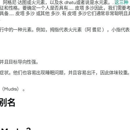
：
阿格尼·达图
或火元素，以及水
dhatu
或者说是水元素。.
这三种
征和性格。要确定一个人是否具有……
皮塔
多沙
因此，我们需要
具备……
皮塔
多沙
或其他
多沙
. 有
皮塔
多沙
它们通常非常聪明且
.
五行中的一种元素。例如，拇指代表火元素（阿
耆尼
），小指代表
并且目标导向性强。
症状。他们也容易出现睡眠问题，并且容易出汗，因此体味较重
（Mudra）
。
别名