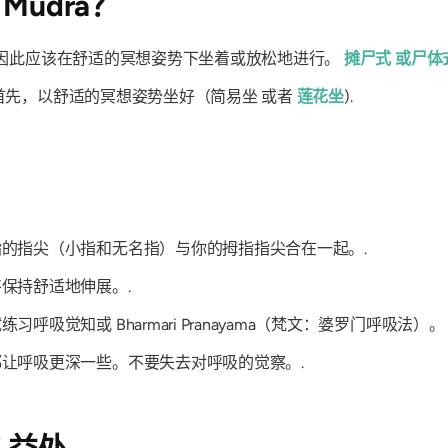
k Mudra？
因此应该在舒适的冥想姿势下坐着或放松地进行。
摊尸式
或尸体
首先，以舒适的冥想姿势坐好（
简易坐
或者
莲花坐
).
的指尖（小指和无名指）与你的拇指指尖合在一起。.
保持舒适地伸展。.
试练习呼吸觉知或
Bharmari Pranayama（梵文：婆罗门呼吸法）
。
让呼吸更深一些。不要失去对呼吸的觉察。.