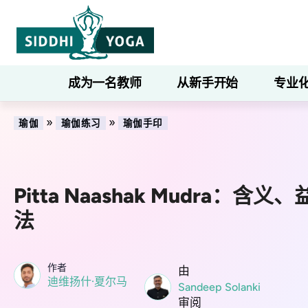
成为一名教师
从新手开始
专业
»
»
瑜伽
瑜伽练习
瑜伽手印
Pitta Naashak Mudra：含
法
作者
由
迪维扬什·夏尔马
Sandeep Solanki
审阅