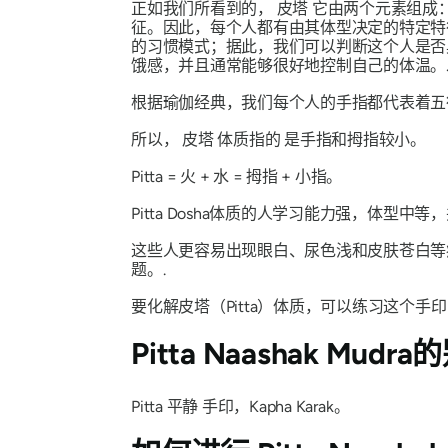
正如我们所看到的，
皮塔
它由两个元素组成
征。因此，每个人都有由其体型决定的特定特
的习惯模式；据此，我们可以判断这个人是否
饿感，并且通常能够很好地控制自己的体温。
根据瑜伽经典，我们每个人的手指都代表着
所以，
皮塔
体质指的
是手指和拇指较小。
Pitta
= 火 + 水 = 拇指 + 小指。
Pitta
Dosha
体质的人学习能力强，体型中等，
这些人更容易出现眼白、尿色浅和皮肤苍白等
题。.
要化解
皮塔（Pitta）
体质，可以练习这个
手印
Pitta Naashak Mudra
的
Pitta
平静
手印，Kapha Karak
。