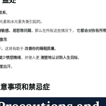
的
益处
联系
。
元素和水元素失衡引起的。
音敏感、易怒等问题
，那么在所有这些情况下，
它都会对你有所
腹泻
.
下。这将有助于
改善你的睡眠质量
。
减少愤怒情绪
，并使人更
清楚地认识到人生目标
。
度出汗
。
意事项和禁忌症