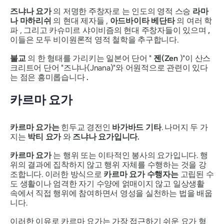
즈냐나 요가
의 저명한 주창자로 는 인도의 영적 스승
라마
나 마하리쉬
의 현대 제자들 ,
아드바이타 베단타
의 여러 학
파 , 그리고 카슈미르 샤이비즘의 현대 주창자들이 있으며
,
이들은 모두 비이원론적 영적 철학을 추구합니다.
불교
의 한 형태를 가리키는 일본어 단어 "
젠(Zen
)"이 산스
크리트어 단어 "즈냐나(Jnana)"와 어원적으로 관련이 있다
는 점은 흥미롭습니다
.
카르마 요가
카르마 요가는
힌두교 경전인
바가바드 기타
. 나머지 두 가
지는
박티 요가
와
즈냐나 요가입니다.
카르마 요가
는 행위 또는 이타적인 봉사의 요가입니다. 행
위의 결과에 집착하지 않고 행위 자체를 수행하는 것을 강
조합니다. 이러한 방식으로
카르마 요가 수행자는
고립된 수
도 생활이나 엄격한 자기 수양에 얽매이지 않고 일상생활
속에서 직접 행위에 참여하면서 영성을 실천하는 법을 배웁
니다.
이러한 이유로 카르마 요가는 가장 접근하기 쉬운 요가 형