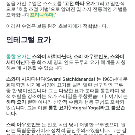
점을 가진 수업은 스스로를 "
고전 하타 요가
그리고 일반적
으로 "호흡 조절 기법"으로 알려진 몇 가지 전통적인 기법을
포함합니다
프라나야마
.
”
이러한 수업은 보통 완전 초보자에게 적합합니다.
인테그럴 요가
통합 요가는
스와미 사치다난다, 스리 아우로빈도,
스와미
사티아난다
등 최소 세 명의 인도 구루의 요가 체계를 지칭
하는 데 사용될 수 있습니다
스와미 사치다난다(Swami Satchidananda)
는 1960년대 문
화대혁명 시기에 서양에 요가를 널리 알린 선구적인 구루
중 한 명이었습니다. 그는 다양한 요가 분파를 통합하여 영
적 해탈을 강조하는 요가 스타일을 주창했습니다. 여기에는
하타 요가
뿐만 아니라 신앙적 수행과 행동 규범도 포함되
었습니다. 그는 이를
통합 요가(Integral Yoga)라고 불렀습
니다.
스리 아우로빈도
는 인도 독립 당시 저명한 구루였으며, 원
래는 독립운동가이자 정치적 급진주의자였습니다. 그는 감