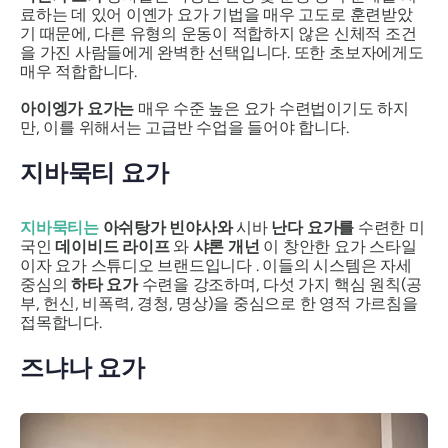
료하는 데 있어 이옌가 요가 기법을 매우 고도로 훈련받았
기 때문에, 다른 유형의 운동이 적합하지 않은 신체적 조건
을 가진 사람들에게 완벽한 선택입니다. 또한 초보자에게도
매우 적합합니다.
아이엥가 요가는
매우 수준 높은 요가 수련법이기도 하지
만, 이를 위해서는 고급반 수업을 들어야 합니다.
지바묵티 요가
지바묵티는
아쉬탕가 빈야사와
시바
난다 요가를
수련한 미
국인
데이비드 라이프
와
샤론 개넌
이 창안한 요가 스타일
이자 요가 스튜디오 브랜드입니다 . 이들의 시스템은 자세
중심의
하타 요가
수련을 강조하며, 다섯 가지 핵심 원칙(공
부, 헌신, 비폭력, 경청, 명상)을 중심으로 한 영적 가르침을
접목합니다.
즈냐나 요가