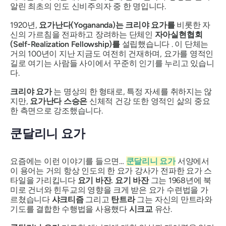
알린 최초의 인도 신비주의자 중 한 명입니다.
1920년,
요가난다(Yogananda)는
크리야 요가를
비롯한 자
신의 가르침을 전파하고 장려하는 단체인
자아실현협회
(Self-Realization Fellowship)를
설립했습니다 . 이 단체는
거의 100년이 지난 지금도 여전히 건재하며, 요가를 영적인
길로 여기는 사람들 사이에서 꾸준히 인기를 누리고 있습니
다.
크리야 요가
는 명상의 한 형태로, 특정 자세를 취하지는 않
지만,
요가난다 스승은
신체적 건강 또한 영적인 삶의 중요
한 측면으로 강조했습니다.
쿤달리니 요가
요즘에는 이런 이야기를 들으면…
쿤달리니 요가
서양에서
이 용어는 거의 항상 인도의 한 요가 강사가 전파한 요가 스
타일을 가리킵니다
요기 바잔.
요기 바잔
그는 1968년에 북
미로 건너와 힌두교의 영향을 크게 받은 요가 수련법을 가
르쳤습니다
샤크티즘
그리고
탄트라
그는 자신의 만트라와
기도를 결합한 수행법을 사용했다
시크교
유산.