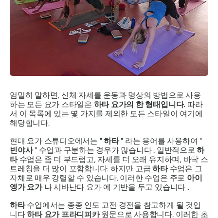
엄밀히 말하면, 신체 자세를 운동과 명상의 방법으로 사용
하는 모든 요가 스타일은
하타 요가의 한 형태입니다.
따라
서 이 목록에 있는 몇 가지를 제외한 모든 스타일이 여기에
해당합니다.
현대 요가 스튜디오에서는 "
하타
" 라는 용어를 사용하여 "
빈야사
" 수업과 구분하는 경우가 많습니다 . 일반적으로
하
타
수업은 좀 더 부드럽고, 자세를 더 오래 유지하며, 바닥 스
트레칭을 더 많이 포함합니다. 하지만 고급
하타
수업은 그
자체로 매우 강렬할 수 있습니다. 이러한 수업은 주로
아이
엥가 요가
나 시바난다 요가 에 기반을 두고 있습니다
.
하타
수업에서는 종종 인도 고전 경전을 참고하게 될 것입
니다
하타 요가 프라디피카
원문으로 사용합니다. 이러한 초