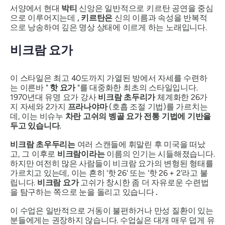
서양에서 현대
박티
신앙은 일반적으로 키르탄 공연을 중심
으로 이루어지는데
, 키르탄은
신의 이름과 속성을 반복적
으로 낭송하여 깊은 명상 상태에 이르게 하는 노래입니다.
비크람 요가
이 스타일은 최고 40도까지 가열된 방에서 자세를 수련하
는 이른바 "
핫 요가
"를 대중화한 최초의 스타일입니다.
1970년대 유명 요가 강사
비크람 초두리가
체계화한 26가
지 자세와 2가지
프라나야마
(호흡 조절 기법)를 가르치는
데, 이는
비슈누
차란 고쉬의 벵골 요가 전통 기법에 기반을
두고 있습니다.
비크람 초우두리는
여러 스캔들에 휘말린 후 미국을 떠났
고, 그 이후로
비크람이라는
이름의 인기는 시들해졌습니다.
하지만 여전히 많은 사람들이 비크람 요가의 변형된 형태를
가르치고 있는데, 이는 흔히 '핫 26' 또는 '핫 26 + 2'라고 불
립니다.
비크람 요가
고쉬가 창시한 좀 더 자유로운 수련법
을 탐구하는 쪽으로 눈을 돌리고 있습니다
.
이 수업은 일반적으로 거동이 불편하거나 만성 질환이 있는
분들에게는 권장하지 않습니다. 수업실은 대개 매우 덥게 유