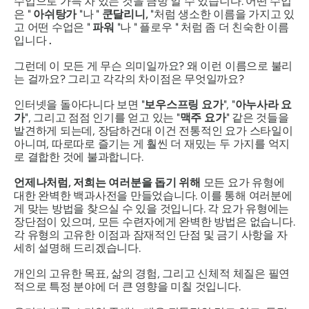
수업으로 가득 차 있는 것을 금방 알 수 있습니다. 어떤 수업
은 "
아쉬탕가
"나 "
쿤달리니
,
"처럼 생소한 이름을 가지고 있
고 어떤 수업은 "
파워
"나 " 플로우 " 처럼 좀 더 친숙한 이름
입니다
.
그런데 이 모든 게 무슨 의미일까요? 왜 이런 이름으로 불리
는 걸까요? 그리고 각각의 차이점은 무엇일까요?
인터넷을 돌아다니다 보면 "
보우스프링 요가
", "
아누사라 요
가
", 그리고 점점 인기를 얻고 있는 "
맥주 요가
" 같은 것들을
발견하게 되는데, 장담하건대 이건 전통적인 요가 스타일이
아니며, 따로따로 즐기는 게 훨씬 더 재밌는 두 가지를 억지
로 결합한 것에 불과합니다.
언제나처럼, 저희는 여러분을 돕기 위해
모든 요가 유형에
대한 완벽한 백과사전을 만들었습니다. 이를 통해 여러분에
게 맞는 방법을 찾으실 수 있을 것입니다. 각 요가 유형에는
장단점이 있으며, 모든 수련자에게 완벽한 방법은 없습니다.
각 유형의 고유한 이점과 잠재적인 단점 및 금기 사항을 자
세히 설명해 드리겠습니다.
개인의 고유한 목표, 삶의 경험, 그리고 신체적 체질은 필연
적으로 특정 분야에 더 큰 영향을 미칠 것입니다.