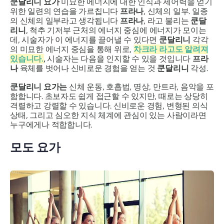
쿤달리니 요가
미묘한 에너지에 대한 인식과 제어력을 얻기
위한 일련의 연습을 가르칩니다
프라나
,
신체의 일부. 일종
의 신체의 일부라고 생각됩니다
프라나
, 라고 불리는
쿤달
리니
,
척추 기저부 근처의 에너지 중심에 에너지가 모이는
데, 시술자가 이 에너지를 끌어낼 수 있다면
쿤달리니
각각
의 미묘한 에너지 중심을 통해 위로,
차크라
라고도 알려져
있습니다.
,
시술자는 다음을 인지할 수 있을 것입니다
프라
나
육체를 벗어나 신비로운 경험을 얻는 것
쿤달리니
각성.
쿤달리니 요가는
신체 운동, 호흡법, 명상, 만트라, 음악을 포
함합니다. 초보자도 쉽게 접근할 수 있지만, 때로는 상당히
격렬하고 강렬할 수 있습니다. 신비로운 경험, 변형된 의식
상태, 그리고 심오한 지식 체계에 관심이 있는 사람이라면
누구에게나 적합합니다.
모도 요가