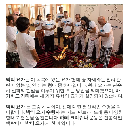
박티 요가는
이 목록에 있는 요가 형태 중 자세와는 전혀 관
련이 없는 몇 안 되는 형태 중 하나입니다. 원래 요가는 단순
히 신과의 합일을 이루기 위한 모든 방법을 의미했으며,
바
가바드 기타
에는 세 가지 유형의 요가가 설명되어 있습니다.
박티 요가
는 그중 하나이며, 신에 대한 헌신적인 수행을 의
미합니다.
박티 요가 수행자
는 기도, 만트라, 노래 등 다양한
형태로 헌신을 실천합니다.
하레 크리슈나
운동은 전통적인
맥락에서
박티 요가
의 한 예입니다