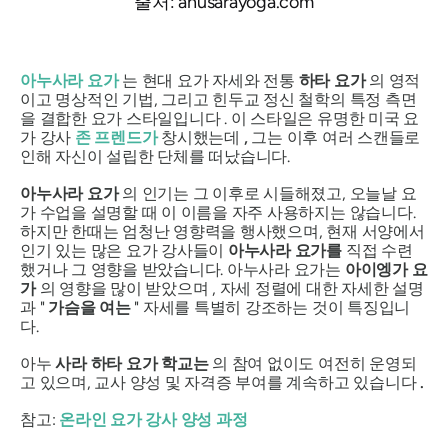
출처: anusarayoga.com
아누사라 요가
는 현대 요가 자세와 전통
하타 요가
의 영적
이고 명상적인 기법, 그리고 힌두교 정신 철학의 특정 측면
을 결합한 요가 스타일입니다 . 이 스타일은 유명한 미국 요
가 강사
존 프렌드가
창시했는데
,
그는 이후 여러 스캔들로
인해 자신이 설립한 단체를 떠났습니다.
아누사라 요가
의 인기는 그 이후로 시들해졌고, 오늘날 요
가 수업을 설명할 때 이 이름을 자주 사용하지는 않습니다.
하지만 한때는 엄청난 영향력을 행사했으며, 현재 서양에서
인기 있는 많은 요가 강사들이
아누사라 요가를
직접 수련
했거나 그 영향을 받았습니다. 아누사라 요가는
아이엥가 요
가
의 영향을 많이 받았으며 , 자세 정렬에 대한 자세한 설명
과 "
가슴을 여는
" 자세를 특별히 강조하는 것이 특징입니
다.
아누
사라 하타 요가 학교는
의 참여 없이도 여전히 운영되
고 있으며, 교사 양성 및 자격증 부여를 계속하고 있습니다
.
참고:
온라인 요가 강사 양성 과정