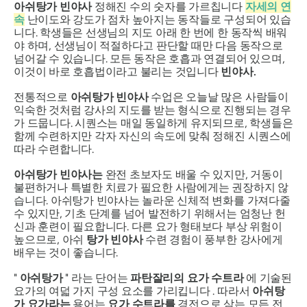
아쉬탕가 빈야사
정해진 수의 숫자를 가르칩니다
자세의 연
속
난이도와 강도가 점차 높아지는 동작들로 구성되어 있습
니다. 학생들은 선생님의 지도 아래 한 번에 한 동작씩 배워
야 하며, 선생님이 적절하다고 판단할 때만 다음 동작으로
넘어갈 수 있습니다. 모든 동작은 호흡과 연결되어 있으며,
이것이 바로 호흡법이라고 불리는 것입니다
빈야사.
전통적으로
아쉬탕가 빈야사
수업은 오늘날 많은 사람들이
익숙한 것처럼 강사의 지도를 받는 형식으로 진행되는 경우
가 드뭅니다. 시퀀스는 매일 동일하게 유지되므로, 학생들은
함께 수련하지만 각자 자신의 속도에 맞춰 정해진 시퀀스에
따라 수련합니다.
아쉬탕가 빈야사는
완전 초보자도 배울 수 있지만, 거동이
불편하거나 특별한 치료가 필요한 사람에게는 권장하지 않
습니다. 아쉬탕가 빈야사는 놀라운 신체적 변화를 가져다줄
수 있지만, 기초 단계를 넘어 발전하기 위해서는 엄청난 헌
신과 훈련이 필요합니다. 다른 요가 형태보다 부상 위험이
높으므로, 아쉬
탕가 빈야사
수련 경험이 풍부한 강사에게
배우는 것이 좋습니다.
"
아쉬탕가
" 라는 단어는
파탄잘리의 요가 수트라
에 기술된
요가의 여덟 가지 구성 요소를 가리킵니다 . 따라서
아쉬탕
가 요가라는
용어는
요가 수트라를
경전으로 삼는 모든 전