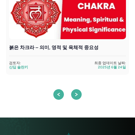
붉은 차크라 – 의미, 영적 및 육체적 중요성
검토자:
최종 업데이트 날짜:
검
산딥 솔란키
2025년 6월 24일