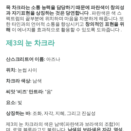
목 차크라는 소통 능력을 담당하기 때문에 파란색이 창의성
과 자기표현을 상징하는 것은 당연합니다
. 파란색은
색 스
펙트럼의 끝부분에 위치하며 마음을 차분하게 해줍니다. 또
한
타인과의 언어적 소통을 향상시키고
창의적인 표현을 위
해
이 에너지를 효과적으로 활용할 수 있도록 도와줍니다 .
제3의 눈 차크라
산스크리트어 이름:
아즈나
위치:
눈썹 사이
차크라 색상:
남색
씨앗 '비즈' 만트라:
"옴"
요소:
빛
상징하는 바:
조화, 자각, 지혜, 그리고 진실성
제3의 눈 차크라의 색은 남색(파란색과 보라색의 조합)이
며, 로열 블루라고도 불립니다.
남색의 보라색은 자각, 영성,