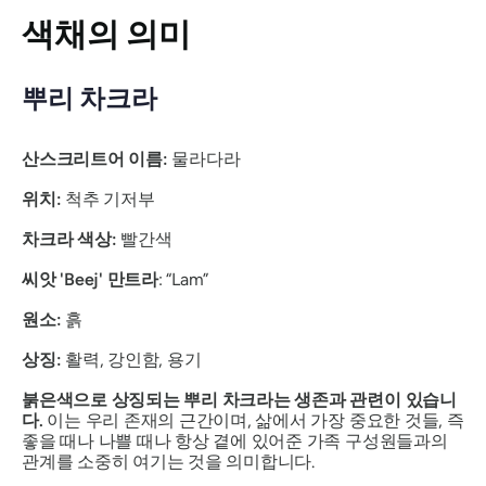
색채의 의미
뿌리 차크라
산스크리트어 이름:
물라다라
위치:
척추 기저부
차크라 색상:
빨간색
씨앗 'Beej' 만트라
: “Lam”
원소:
흙
상징:
활력, 강인함, 용기
붉은색으로 상징되는 뿌리 차크라는 생존과 관련이 있습니
다.
이는 우리 존재의 근간이며, 삶에서 가장 중요한 것들, 즉
좋을 때나 나쁠 때나 항상 곁에 있어준 가족 구성원들과의
관계를 소중히 여기는 것을 의미합니다.