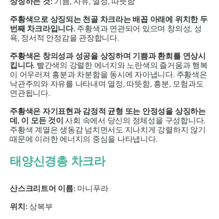
상징하는 것:
기쁨, 자유, 열정, 따뜻함
주황색으로 상징되는 천골 차크라는 배꼽 아래에 위치한 두
번째 차크라입니다.
주황색과 연관되어 있으며 창의성, 성
욕, 정서적 안정감을 관장합니다.
주황색은 창의성과 성공을 상징하며 기쁨과 환희를 연상시
킵니다.
빨간색의 강렬한 에너지와 노란색의 즐거움과 행복
이 어우러져 흥분과 차분함을 동시에 자아냅니다. 주황색은
낙관주의와 자유를 나타내며 열정, 따뜻함, 흥분, 모험과도
연관됩니다.
주황색은 자기표현과 감정적 균형 또는 안정성을 상징하는
데, 이 모든 것이
사회 속에서 당신의 정체성을 구성합니다.
주황색 ​​계열은 생동감 넘치면서도 지나치게 강렬하지 않기
때문에 이러한 에너지의 중심을 나타냅니다.
태양신경총 차크라
산스크리트어 이름:
마니푸라
위치:
상복부