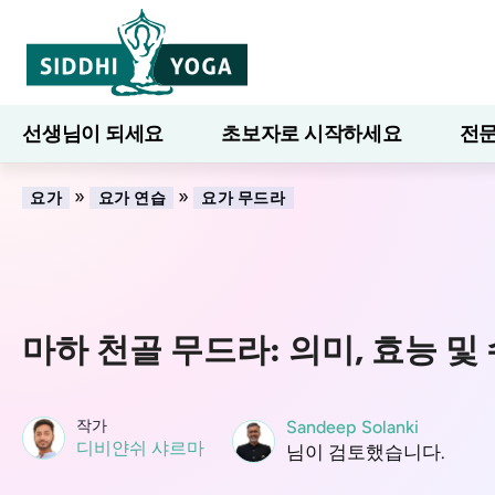
선생님이 되세요
초보자로 시작하세요
전문
7일간의 웰니스
블로그
배우다
»
»
요가
요가 연습
요가 무드라
마하 천골 무드라: 의미, 효능 및
작가
Sandeep Solanki
디비얀쉬 샤르마
님이 검토했습니다.