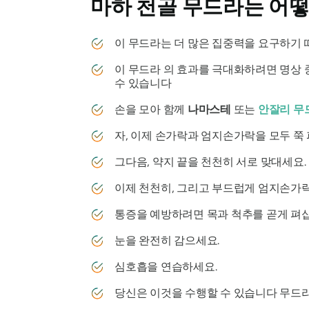
마하 천골 무드라는
어떻
이
무드라는
더
많은 집중력을 요구하기 때
이
무드라
의 효과를 극대화하려면 명상 
수 있습니다
손을 모아 함께
나마스테
또는
안잘리 무
자, 이제 손가락과 엄지손가락을 모두 쭉
그다음, 약지 끝을 천천히 서로 맞대세요.
이제 천천히, 그리고 부드럽게 엄지손가
통증을 예방하려면 목과 척추를 곧게 펴
눈을 완전히 감으세요.
심호흡을 연습하세요.
당신은 이것을 수행할 수 있습니다
무드