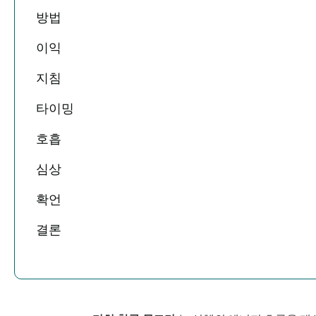
방법
이익
지침
타이밍
호흡
심상
확언
결론