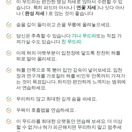
이
무드라는
편안한 명상 자세로 앉아서 수련할 수 있
습니다 . 특히
파드마 아사나
(
연꽃 자세
)나
싯다 아사
나
(
완성 자세
) 로 앉는 것이 좋습니다
숨을 깊이 들이쉬고 손을 무릎에 올려놓으세요.
당신은 추측할 수 있습니다
갸나 무드라
또는 직접 가
져가실 수도 있습니다
친 무드라
.
이제 혀의 아랫부분이 입천장에 닿도록 천천히 혀를
뒤로 말아 올리세요.
혀를 안쪽으로 쭉 뻗어 입안 깊숙이 넣어보세요. 입천
장과 연구개를 가로질러 혀를 비인두 안쪽까지 가져가
는 것이 목표입니다. 하지만 편안하게 느껴지는 범위에
서 연습하세요.
무리하지 않고 최대한 깊게 숨을 쉬세요.
우짜이 호흡법을
연습하세요 .
이 무드라를 최대한 오랫동안 연습해 보세요. 더 이상
할 수 없거나 혀가 피곤해지면 무리하지 말고 멈추세