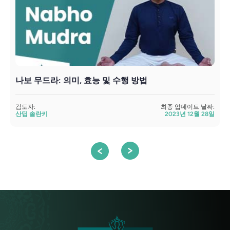
나보 무드라: 의미, 효능 및 수행 방법
검토자:
최종 업데이트 날짜:
검
산딥 솔란키
2023년 12월 28일