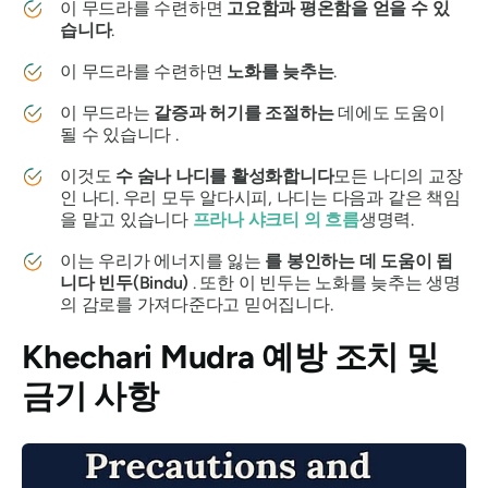
이 무드라를 수련하면
고요함과 평온함을 얻을 수 있
습니다
.
이 무드라를 수련하면
노화를 늦추는
.
이
무드라는
갈증과 허기를 조절하는
데에도 도움이
될 수 있습니다 .
이것도
수
숨나 나디를
활성화합니다
모든 나디의 교장
인 나디. 우리 모두 알다시피, 나디는 다음과 같은 책임
을 맡고 있습니다
프라나 샤크티
의 흐름
생명력.
이는 우리가 에너지를 잃는
를 봉인하는 데 도움이 됩
니다
빈두(Bindu)
. 또한 이
빈두는
노화를 늦추는 생명
의 감로를 가져다준다고 믿어집니다.
Khechari Mudra
예방 조치 및
금기 사항