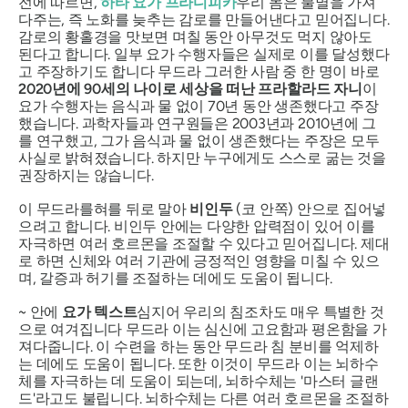
전에 따르면,
하타 요가 프라디피카
우리 몸은 불멸을 가져
다주는, 즉 노화를 늦추는 감로를 만들어낸다고 믿어집니다.
감로의 황홀경을 맛보면 며칠 동안 아무것도 먹지 않아도
된다고 합니다. 일부 요가 수행자들은 실제로 이를 달성했다
고 주장하기도 합니다
무드라
그러한 사람 중 한 명이 바로
2020년에 90세의 나이로 세상을 떠난 프라할라드 자니
이
요가 수행자는 음식과 물 없이 70년 동안 생존했다고 주장
했습니다. 과학자들과 연구원들은 2003년과 2010년에 그
를 연구했고, 그가 음식과 물 없이 생존했다는 주장은 모두
사실로 밝혀졌습니다. 하지만 누구에게도 스스로 굶는 것을
권장하지는 않습니다.
이
무드라를
혀를 뒤로 말아
비인두
(코 안쪽) 안으로 집어넣
으려고 합니다. 비인두 안에는 다양한 압력점이 있어 이를
자극하면 여러 호르몬을 조절할 수 있다고 믿어집니다. 제대
로 하면 신체와 여러 기관에 긍정적인 영향을 미칠 수 있으
며, 갈증과 허기를 조절하는 데에도 도움이 됩니다.
~ 안에
요가 텍스트
심지어 우리의 침조차도 매우 특별한 것
으로 여겨집니다
무드라
이는 심신에 고요함과 평온함을 가
져다줍니다. 이 수련을 하는 동안
무드라
침 분비를 억제하
는 데에도 도움이 됩니다. 또한 이것이
무드라
이는 뇌하수
체를 자극하는 데 도움이 되는데, 뇌하수체는 '마스터 글랜
드'라고도 불립니다. 뇌하수체는 다른 여러 호르몬을 조절하