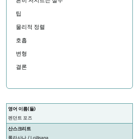
흔히 저지르는 실수
팁
물리적 정렬
호흡
변형
결론
영어 이름(들)
펜던트 포즈
산스크리트
롤라사나 /
Lolāsana