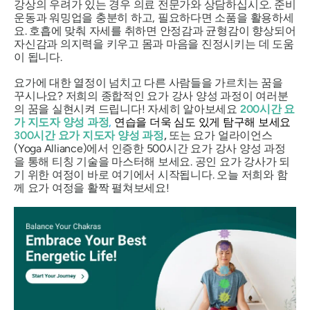
강상의 우려가 있는 경우 의료 전문가와 상담하십시오. 준비
운동과 워밍업을 충분히 하고, 필요하다면 소품을 활용하세
요. 호흡에 맞춰 자세를 취하면 안정감과 균형감이 향상되어
자신감과 의지력을 키우고 몸과 마음을 진정시키는 데 도움
이 됩니다.
요가에 대한 열정이 넘치고 다른 사람들을 가르치는 꿈을
꾸시나요? 저희의 종합적인 요가 강사 양성 과정이 여러분
의 꿈을 실현시켜 드립니다! 자세히 알아보세요
200시간 요
가 지도자 양성 과정
,
연습을 더욱 심도 있게 탐구해 보세요
300시간 요가 지도자 양성 과정
,
또는 요가 얼라이언스
(Yoga Alliance)에서 인증한 500시간 요가 강사 양성 과정
을 통해 티칭 기술을 마스터해 보세요. 공인 요가 강사가 되
기 위한 여정이 바로 여기에서 시작됩니다. 오늘 저희와 함
께 요가 여정을 활짝 펼쳐보세요!