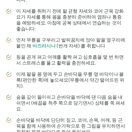
이 자세를 취하기 전에 팔 균형 자세와 코어 근육 강화
요가 자세를 통해 몸을 충분히 준비하여 염좌나 통증
을 예방하세요. 아침에 공복 상태에서 연습하는 것이
좋습니다.
먼저 무릎을 구부리고 발뒤꿈치에 앉아 팔을 옆구리에
붙인 채
바즈라사나
(번개 자세) 를 취합니다
등을 곧게 펴고 어깨를 활짝 펴고 심호흡을 몇 번 하면
서 스트레스를 풀고 활력을 충전하세요.
이제 팔을 몸 옆에 두고 손바닥을 무릎 옆 바닥이나 블
록(편안한 쪽)에 놓으세요(무릎에서 약간 떨어뜨린 위
치).
숨을 깊이 들이쉬고 손바닥을 바닥에 댄 다음 숨을 내
쉬면서 (배꼽을 척추 쪽으로 당기면서) 상체를 쭉 펴세
요.
손바닥을 바닥에 단단히 짚고, 코어, 손목, 어깨, 등 근
육을 함께 사용하여 손가락으로 쥔 그립을 유지하면서
천천히 몸을 바닥으로 들어 올리세요.