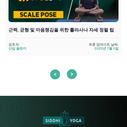
근력, 균형 및 마음챙김을 위한 톨라사나 자세 정렬 팁
P
검토자:
최종 업데이트 날짜:
검
산딥 솔란키
2025년 7월 5일