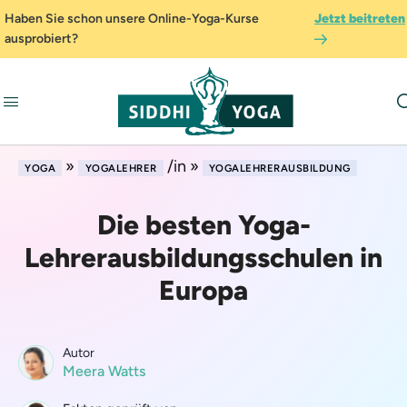
Haben Sie schon unsere Online-Yoga-Kurse
Jetzt beitreten
ausprobiert?
»
/in »
YOGA
YOGALEHRER
YOGALEHRERAUSBILDUNG
Die besten Yoga-
Lehrerausbildungsschulen in
Europa
Autor
Meera Watts