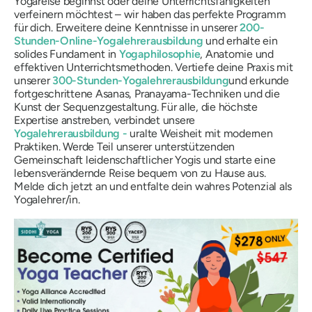
Yogareise beginnst oder deine Unterrichtsfähigkeiten
verfeinern möchtest – wir haben das perfekte Programm
für dich. Erweitere deine Kenntnisse in unserer
200-
Stunden-Online-Yogalehrerausbildung
und erhalte ein
solides Fundament in
Yogaphilosophie
, Anatomie und
effektiven Unterrichtsmethoden. Vertiefe deine Praxis mit
unserer
300-Stunden-Yogalehrerausbildung
und erkunde
fortgeschrittene Asanas, Pranayama-Techniken und die
Kunst der Sequenzgestaltung. Für alle, die höchste
Expertise anstreben, verbindet unsere
Yogalehrerausbildung
-
uralte Weisheit mit modernen
Praktiken. Werde Teil unserer unterstützenden
Gemeinschaft leidenschaftlicher Yogis und starte eine
lebensverändernde Reise bequem von zu Hause aus.
Melde dich jetzt an und entfalte dein wahres Potenzial als
Yogalehrer/in.