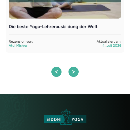
Die beste Yoga-Lehrerausbildung der Welt
L
Y
Rezension von:
Aktualisiert am:
Atul Mishra
4. Juli 2026
R
S