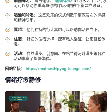
瑜伽练习：
每日瑜伽、
瑜伽体式
和以呼吸为中心的练
习可以帮助你重新与你的呼吸和内在平衡建立联系。
唱诵和吟唱：
这些欢乐的仪式创造了更深层次的情感
和精神联系。
冥想：
他们独特的行走冥想可以帮助你活在当下。
住宿：
舒适的住宿选择，配有私人浴缸，让您轻松休
息。
活动：
自然漫步、创意圈、在格兰德河畔漫步等各种
活动丰富了整体体验。
网站链接：
https://mothershipyogalounge.com/
情绪疗愈静修