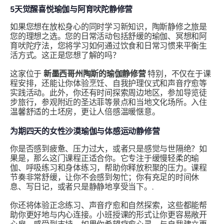
5天觉醒喜悦瑜伽与阿育吠陀静修营
如果您想在放松身心的同时学习新知识，陶斯静修之旅是
您的理想之选。您的日常活动包括舒缓的瑜伽、冥想和阿
育吠陀疗法，您将学习如何通过饮食和日常习惯来平衡生
活方式。这正是您想了解的吗？
这家位于
新墨西哥州陶斯的瑜伽静修营
特别，不仅在于课
程安排，还能让你体验烹饪、自我护理仪式和声音疗愈等
实践活动。此外，你还有时间探索周边地区，参加导览徒
步旅行，参观附近的圣达菲等景点和当地文化场所。入住
温馨舒适的土坯房，更让人倍感温暖惬意。
为期四天的女性沙漠瑜伽与体感运动静修营
你是否感到疲惫、压力过大，或者只是感觉与世隔绝？如
果是，那么这门课程正适合你。它专注于缓慢轻柔的瑜
伽、呼吸练习和身体练习，帮助你释放积聚的压力。课程
节奏非常舒缓，让你不会感到匆忙；你有充足的时间休
息、写日记，或者只是静静地享受当下。.
你还将体验正念练习、声音疗愈和自然探索，这些都能帮
助你更好地与内心连接。小班授课的形式让你更容易敞开