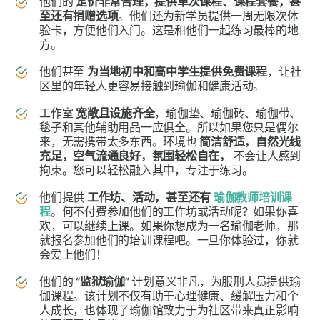
他们的
定价非常合理，提供单次课程、课程套餐，甚
至还有捐赠选项
。他们还为新学员提供一周无限次体
验卡，方便他们入门。这是和他们一起练习最棒的地
方。
他们甚至
为当地初中和高中学生提供免费课程
，让社
区里的年轻人更容易接触到瑜伽和健康活动。
工作室
宽敞且设施齐全
，瑜伽垫、瑜伽砖、瑜伽带、
毯子和其他辅助用品一应俱全。所以如果您只是偶尔
来，无需携带太多东西。环境也
简洁舒适，自然光线
充足，空气流通良好，氛围轻松自在，
不会让人感到
拘束。您可以轻松融入其中，专注于练习。
他们提供
工作坊、活动，甚至还有
瑜伽教师培训课
程
。何不付费参加他们的工作坊或活动呢？如果你喜
欢，可以继续上课。如果你想成为一名瑜伽老师，那
就报名参加他们的培训课程吧。一旦你体验过，你就
会爱上他们！
他们的
“监狱瑜伽”
计划意义非凡，为服刑人员提供瑜
伽课程。该计划不仅有助于心理健康、缓解压力和个
人成长，也体现了瑜伽馆致力于为社区带来真正影响