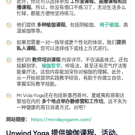
此外，你还可以选择参加
工作室课程、直播课程和点
播课程
。所以，你没有借口不练习了，无论生活多么
忙碌，都能方便地坚持练习。
他们提供
多种瑜伽课程
，包括阴瑜伽、
椅子瑜伽
、高
温瑜伽等等。
如果您需要一对一指导或更个性化的体验，我们
提供
私人课程
。您可以选择线下或线上方式进行。
他们的
教师培训课程
内容详尽，不仅涵盖体式，还包
括解剖学、
瑜伽哲学
、呼吸法，甚至还有灵气疗法等
能量疗法。这些内容能加深你对瑜伽的理解。此外，
从一开始就提供实践教学经验，有助于你建立自信，
掌握实际教学技能。
Mi Vida Yoga还在包括新墨西哥州、夏威夷和哥斯达
黎加在内的
多个地点举办静修营和工作坊
。这不失为
一种健康的周日消遣方式，对吧？
网站链接：
https://mividayoganm.com/
Unwind Yoga 提供瑜伽课程、活动、