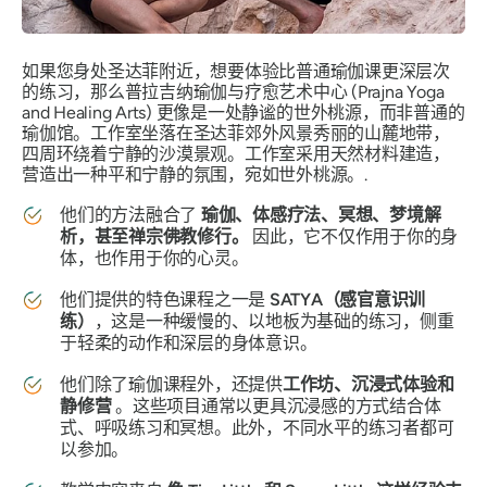
如果您身处圣达菲附近，想要体验比普通瑜伽课更深层次
的练习，那么普拉吉纳瑜伽与疗愈艺术中心 (Prajna Yoga
and Healing Arts) 更像是一处静谧的世外桃源，而非普通的
瑜伽馆。工作室坐落在圣达菲郊外风景秀丽的山麓地带，
四周环绕着宁静的沙漠景观。工作室采用天然材料建造，
营造出一种平和宁静的氛围，宛如世外桃源。.
他们的方法融合了
瑜伽、体感疗法、冥想、梦境解
析，甚至禅宗佛教修行。
因此，它不仅作用于你的身
体，也作用于你的心灵。
他们提供的特色课程之一是
SATYA（感官意识训
练）
，这是一种缓慢的、以地板为基础的练习，侧重
于轻柔的动作和深层的身体意识。
他们除了瑜伽课程外，还提供
工作坊、沉浸式体验和
静修营
。这些项目通常以更具沉浸感的方式结合体
式、呼吸练习和冥想。此外，不同水平的练习者都可
以参加。