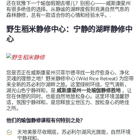
还在犹豫下一个瑜伽假期去哪儿？别担心——威斯康星州
有很多绝佳的选择。从静谧的湖畔度假到充满自然气息的
森林静修，总有一款适合你的心情和经验水平。.
野生稻米静修中心：宁静的湖畔静修中
心
您是否正在威斯康星州贝菲尔德寻找一处疗愈身心、净化
灵魂的理想之地？野米静修中心 (Wild Rice Retreat) 为您带
来全新的苏必利尔湖畔之旅。这里绿树环绕，空气清新，
湖光山色宁静祥和，是
威斯康星州一处瑜伽静修胜地
，让
您在休憩的同时，也能自然地放松身心。这里环境温馨舒
适，氛围宁静祥和，是您释放尘世压力、放松身心的绝佳
之所。
他们的瑜伽静修课程有何特别之处？
天地美景尽收眼底，苏必利尔湖风光旖旎，自然环境
宁静祥和。