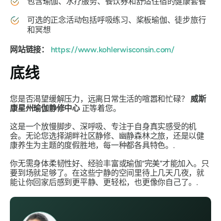
包含瑜伽、水疗服务、餐饮券和舒适住宿的健康套餐
可选的正念活动包括呼吸练习、桨板瑜伽、徒步旅行
和冥想
网站链接：
https://www.kohlerwisconsin.com/
底线
您是否渴望缓解压力，远离日常生活的喧嚣和忙碌？
威斯
康星州瑜伽静修中心
正等着您。
这是一个放慢脚步、深呼吸、专注于自身真实感受的机
会。无论您选择湖畔社区静修、幽静森林之旅，还是以健
康养生为主题的度假胜地，每一种都各具特色。.
你无需身体柔韧性好、经验丰富或瑜伽“完美”才能加入。只
要到场就足够了。在这些宁静的空间里待上几天几夜，就
能让你回家后感到更平静、更轻松，也更像你自己了。.