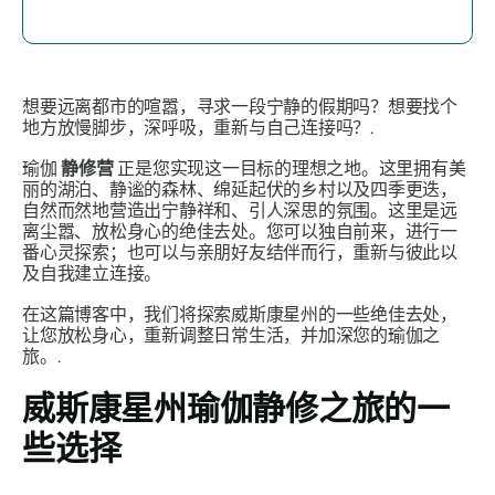
想要远离都市的喧嚣，寻求一段宁静的假期吗？想要找个
地方放慢脚步，深呼吸，重新与自己连接吗？.
瑜伽
静修营
正是您实现这一目标的理想之地。这里拥有美
丽的湖泊、静谧的森林、绵延起伏的乡村以及四季更迭，
自然而然地营造出宁静祥和、引人深思的氛围。这里是远
离尘嚣、放松身心的绝佳去处。您可以独自前来，进行一
番心灵探索；也可以与亲朋好友结伴而行，重新与彼此以​​
及自我建立连接。
在这篇博客中，我们将探索威斯康星州的一些绝佳去处，
让您放松身心，重新调整日常生活，并加深您的瑜伽之
旅。.
威斯康星州瑜伽静修之旅的一
些选择