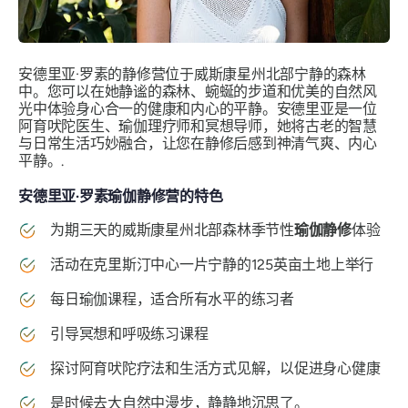
安德里亚·罗素的静修营位于威斯康星州北部宁静的森林
中。您可以在她静谧的森林、蜿蜒的步道和优美的自然风
光中体验身心合一的健康和内心的平静。安德里亚是一位
阿育吠陀医生、瑜伽理疗师和冥想导师，她将古老的智慧
与日常生活巧妙融合，让您在静修后感到神清气爽、内心
平静。.
安德里亚·罗素瑜伽静修营的特色
为期三天的威斯康星州北部森林季节性
瑜伽静修
体验
活动在克里斯汀中心一片宁静的125英亩土地上举行
每日瑜伽课程，适合所有水平的练习者
引导冥想和呼吸练习课程
探讨阿育吠陀疗法和生活方式见解，以促进身心健康
是时候去大自然中漫步，静静地沉思了。