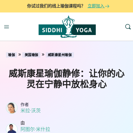
你试过我们的线上瑜伽课程吗？
立即加入
»
»
瑜伽
美国瑜伽
威斯康星州瑜伽
威斯康星瑜伽静修：让你的心
灵在宁静中放松身心
作者
米拉·沃茨
由
阿图尔·米什拉