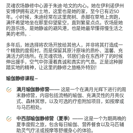
灵魂农场静修中心源于朱迪·哈文的内心。她在伊利诺伊州
安博伊拥有这片土地，这里也是她的家，至今已有近50
年。小时候，朱迪经常在这里爬树、赤脚在草地上奔跑，
满怀希望地坐在那里仰望星空，直到繁星点点。农场是她
的游乐场，是她静谧的避风港，也是她最早懂得慢生活之
美的老师。.
多年后，她选择将农场开放给其他人，并非将其打造成一
个精致的度假村，而是保留其原汁原味的质朴、温馨、充
满活力的场所。在灵魂农场，邻居们会在东西坏了的时候
伸出援手，空气中弥漫着真诚和真实的气息。正是这种脚
踏实地的精神，让这里的静修之旅格外特别！
瑜伽静修课程 –
满月瑜伽静修营——
这是一个在满月光辉下进行的周
末静修营，内容包括流畅的瑜伽、充满灵性的月亮仪
式、森林冥想，以及可选的疗愈附加项目，如按摩或
与马匹相处。
中西部瑜伽静修营（夏季）——
这是一个为期两晚的
夏季度假之旅，包含每日瑜伽、营养餐食以及马匹辅
助灵气疗法或按摩等舒缓身心的体验。