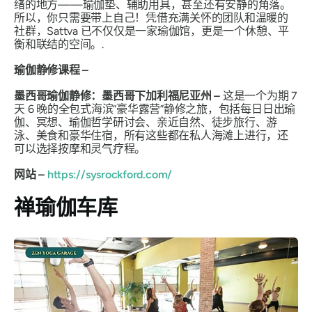
绪的地方——瑜伽垫、辅助用具，甚至还有安静的角落。
所以，你只需要带上自己！凭借充满关怀的团队和温暖的
社群，Sattva 已不仅仅是一家瑜伽馆，更是一个休憩、平
衡和联结的空间。.
瑜伽静修课程 –
墨西哥瑜伽静修：墨西哥下加利福尼亚州 –
这是一个为期 7
天 6 晚的全包式海滨“豪华露营”静修之旅，包括每日日出瑜
伽、冥想、瑜伽哲学研讨会、亲近自然、徒步旅行、游
泳、美食和豪华住宿，所有这些都在私人海滩上进行，还
可以选择按摩和灵气疗程。
网站 –
https://sysrockford.com/
禅瑜伽车库