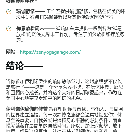
瑜伽静修课程 –
瑜伽静修——
工作室提供瑜伽静修，包括在优美的环
境中进行每日瑜伽课程以及其他活动和短途旅行。
禅意放松周末——
禅瑜伽车库提供一系列名为“禅意
放松”的沉浸式周末工作坊，专注于加深放松和疗愈练
习。
网站 –
https://zenyogagarage.com/
结论——
当你参加伊利诺伊州的瑜伽静修营时，这趟旅程就不仅仅
是旅行了——这是一个分享营养小吃、在集体用餐、反思
和回顾内心成长，并将这个美好的日期珍藏起来，作为在
美国中心地带享受和平的回忆的机会。.
伊利诺伊瑜伽静修营
旨在帮助你与自我、与他人、与周围
的世界建立连接。每一次静修之旅都会温柔地提醒你：休
息至关重要，自我关爱是保持身心平静的必要条件，而喜
悦就蕴藏在最简单的自然瞬间。所以，踏上瑜伽垫，放下
喧嚣，感受这份喜悦，让德克萨斯引领你走向和谐、慈