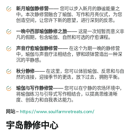
新月瑜伽静修营——
您可以步入新月的静谧能量之
中。本次静修营融合了瑜伽、写作和月亮仪式，为您
创造空间，让您许下新的愿望，进行深刻的反思。
一晚中西部瑜伽静修之旅——
这是一次短暂而意义非
凡的假期，包含瑜伽、自然和可选的疗愈课程。
声音疗愈瑜伽静修营——
在这个为期一晚的静修营
中，瑜伽与声音疗法相结合，锣和颂钵营造出一种深
沉的平静感。
秋分静修——
在这里，您可以体验瑜伽、反思和与自
然的连接，迎接季节的更迭，放下过去，拥抱平衡。
瑜伽与写作静修营——
您可以在宁静的农场环境中，
将瑜伽练习与引导式写作相结合，以提高思维清晰
度、创造力和自我表达能力。
网站 –
https://www.soulfarmretreats.com/
宇岛静修中心