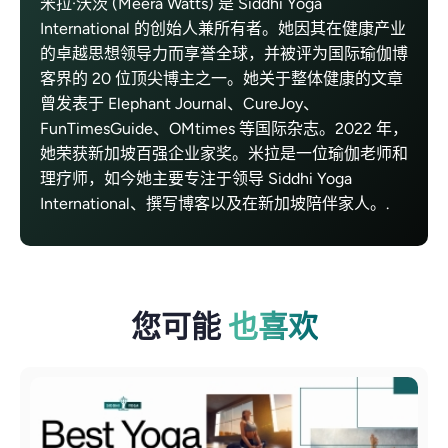
米拉·沃茨 (Meera Watts) 是 Siddhi Yoga
International 的创始人兼所有者。她因其在健康产业
的卓越思想领导力而享誉全球，并被评为国际瑜伽博
客界的 20 位顶尖博主之一。她关于整体健康的文章
曾发表于 Elephant Journal、CureJoy、
FunTimesGuide、OMtimes 等国际杂志。2022 年，
她荣获新加坡百强企业家奖。米拉是一位瑜伽老师和
理疗师，如今她主要专注于领导 Siddhi Yoga
International、撰写博客以及在新加坡陪伴家人。.
您可能
也喜欢