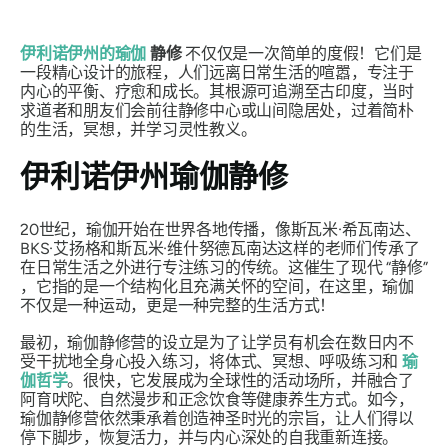
伊利诺伊州的瑜伽
静修
不仅仅是一次简单的度假！它们是
一段精心设计的旅程，人们远离日常生活的喧嚣，专注于
内心的平衡、疗愈和成长。其根源可追溯至古印度，当时
求道者和朋友们会前往静修中心或山间隐居处，过着简朴
的生活，冥想，并学习灵性教义。
伊利诺伊州瑜伽静修
20世纪，瑜伽开始在世界各地传播，像斯瓦米·希瓦南达、
BKS·艾扬格和斯瓦米·维什努德瓦南达这样的老师们传承了
在日常生活之外进行专注练习的传统。这催生了现代
“静修”
，它指的是一个结构化且充满关怀的空间，在这里，瑜伽
不仅是一种运动，更是一种完整的生活方式！
最初，瑜伽静修营的设立是为了让学员有机会在数日内不
受干扰地全身心投入练习，将体式、冥想、呼吸练习和
瑜
伽哲学
。很快，它发展成为全球性的活动场所，并融合了
阿育吠陀、自然漫步和正念饮食等健康养生方式。如今，
瑜伽静修营依然秉承着创造神圣时光的宗旨，让人们得以
停下脚步，恢复活力，并与内心深处的自我重新连接。