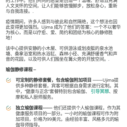
的工作中。他们共同的愿望是创造一个温暖、舒适且充满
人文关怀的空间，让人们能够放慢脚步，放松身心，重新
与自我连接。.
疫情期间，许多人感到与彼此和自然隔绝，这个想法也因
此变得更加强烈。Ujima 成为了他们的答案：一个不以奢华
为核心，而是以疗愈、爱、简约和团结为核心的静修胜
地！
该中心提供安静的小木屋、可供游泳或划皮艇的泉水池
塘、桑拿浴室和热水浴缸、森林小径、充满舒缓香气和声
音的花园，以及可供人们围坐在篝火旁的开放空间。.
瑜伽静修课程 –
可定制的静修套餐，包含瑜伽附加项目
——Ujima提
供多种静修套餐，宾客可根据自身需求进行定制。其
中，“健康与正念”套餐特别包含瑜伽、
引导冥想
、按
摩和私人厨师服务。
独立瑜伽课程——
他们还提供个人瑜伽课程，作为其
健康服务项目的一部分。一小时的瑜伽课程可作为附
加项目，价格为99美元，由经验丰富、风格多元的瑜
伽导师指导。