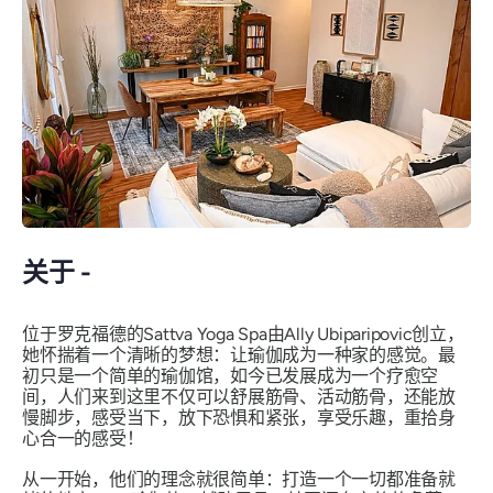
关于 -
位于罗克福德的Sattva Yoga Spa由Ally Ubiparipovic创立，
她怀揣着一个清晰的梦想：让瑜伽成为一种家的感觉。最
初只是一个简单的瑜伽馆，如今已发展成为一个疗愈空
间，人们来到这里不仅可以舒展筋骨、活动筋骨，还能放
慢脚步，感受当下，放下恐惧和紧张，享受乐趣，重拾身
心合一的感受！
从一开始，他们的理念就很简单：打造一个一切都准备就