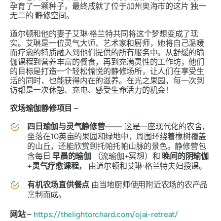
孕育了一颗种子，最终成就了位于加州奥海市的这片
​​独一
无二的
静修空间。
道尔顿和他的妻子艾琳·格兰特共同将这个梦想变成了现
实。艾琳是一位灵气大师、艺术家和厨师，她将自己温暖
而疗愈的特质融入到他们提供的所有服务中。从舒缓的瑜
伽课程到营养丰富的餐食，再到充满灵性的工作坊，他们
的目标是打造一个轻松愉悦的静修场所，让人们在享受生
活的同时，也能获得内在的滋养。在光之果园，每一次到
访都是一次休憩、充电、感受生命活力的机会！
农场瑜伽静修项目 –
四日瑜伽与灵气静修营——
这是一座现代化的农舍，
坐落在10英亩的果园和绿地中，周围环绕着橡树覆盖
的山丘，还能欣赏到托帕托帕山脉的景色。静修营包
含每日
早晨的瑜伽
（流瑜伽+冥想）和
晚间的阴瑜伽
+灵气疗愈课程，
由道尔顿和艾琳·格兰特夫妇授课。
有机农场直供餐点
由当地厨师使用附近农场的农产品
烹制而成。
网站 –
https://thelightorchard.com/ojai-retreat/