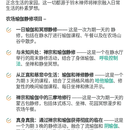
正念生活的家园，这一切都源于铃木禅师将禅宗融入日常
生活的朴素梦想。
农场瑜伽静修项目 –
一日瑜伽和冥想静修——
这是一次为期一天的
静
修，包括在静水厅进行瑜伽课程、午餐以及在农场山
谷中散步。
与未知共处：禅宗和瑜伽静修
——这是一个在静水厅
举行的周末静修活动，结合了身体瑜伽、
呼吸控制
法
、坐禅和静坐冥想。
从正直和慈悲中生活：瑜伽和禅修静修
——这是一个
为期 3 天的课程，结合了艾扬格风格的
哈他瑜伽
、修
复性的晚间瑜伽课程、每日坐禅和佛法开示。
禅宗和瑜伽中的三摩地修行
——这是一次为期一天的
蒙古包静修，包括体式练习、坐禅、花园冥想漫步和
农场午餐。
真身真我：通过禅宗和瑜伽获得彻底的临在
——这是
一个为期 3 晚的静修活动，融合了流瑜伽和
阴瑜伽
、