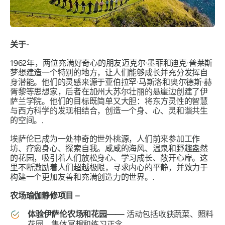
关于-
1962年，两位充满好奇心的朋友迈克尔·墨菲和迪克·普莱斯
梦想建造一个特别的地方，让人们能够成长并充分发挥自
身潜能。他们的灵感来源于亚伯拉罕·马斯洛和奥尔德斯·赫
胥黎等思想家，后者在加州大苏尔壮丽的悬崖边创建了伊
萨兰学院。他们的目标既简单又大胆：将东方灵性的智慧
与西方科学的发现相结合，创造一个身、心、灵和谐共生
的空间。.
埃萨伦已成为一处神奇的世外桃源，人们前来参加工作
坊、疗愈身心、探索自我。咸咸的海风、温泉和野趣盎然
的花园，吸引着人们放松身心、学习成长、敞开心扉。这
里不断激励着人们超越极限，寻求内心的平静，并致力于
构建一个更加友善和充满创造力的世界。.
农场瑜伽静修项目 –
体验伊萨伦农场和花园——
活动包括收获蔬菜、照料
花园、集体冥想和练习正念。