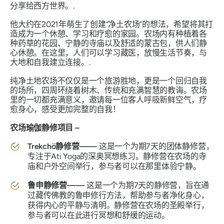
分享给西方世界。.
他大约在2021年萌生了创建“净土农场”的想法，希望将其打
造成为一个休憩、学习和疗愈的家园。农场内有种植着各
种药草的花园、宁静的寺庙以及舒适的蒙古包，供人们静
心休憩。在这里，人们可以学习藏医，放慢生活节奏，与
大地和自我建立连接。.
纯净土地农场不仅仅是一个旅游胜地，更是一个回归自我
的场所，四周环绕着树木、传统和充满智慧的教诲。农场
里的一切都充满意义，邀请每一位客人呼吸新鲜空气，疗
愈身心，感受更加完整的自我！
农场瑜伽静修项目 –
Trekchö静修营——
这是一个为期7天的团体静修营，
专注于Ati Yoga的深奥冥想练习。静修营在农场的寺
庙和户外空间举行，参与者可以在那里体验宁静。
鲁申静修营——
这是一个为期7天的静修营，旨在通
过藏传佛教的鲁申修行方法，帮助参与者净化身心，
获得内心的平静与清明。静修营在农场的圣殿举行，
参与者可以在此进行冥想和舒缓的运动。