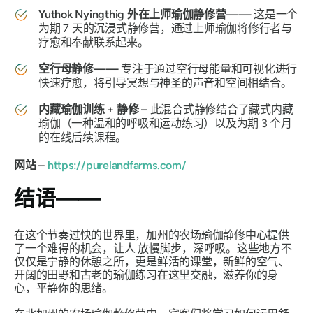
Yuthok Nyingthig 外在上师瑜伽静修营——
这是一个
为期 7 天的沉浸式静修营，通过上师瑜伽将修行者与
疗愈和奉献联系起来。
空行母静修——
专注于通过空行母能量和可视化进行
快速疗愈，将引导冥想与神圣的声音和空间相结合。
内藏瑜伽训练 + 静修 –
此混合式静修结合了藏式内藏
瑜伽（一种温和的呼吸和运动练习）以及为期 3 个月
的在线后续课程。
网站 –
https://purelandfarms.com/
结语——
在这个节奏过快的世界里，加州的农场瑜伽静修中心提供
了一个难得的机会，让人
放慢脚步，深呼吸
。这些地方不
仅仅是宁静的休憩之所，更是鲜活的课堂，新鲜的空气、
开阔的田野和古老的瑜伽练习在这里交融，滋养你的身
心，平静你的思绪。