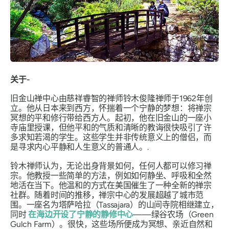
关于-
旧金山禅中心由慈祥睿智的禅师铃木俊隆禅师于1962年创
立。他从日本来到西方，怀揣着一个宁静的梦想：将禅宗
冥想的平和修行带给西方人。起初，他在旧金山的一座小
寺庙里授课，但他平和的气质和清晰的教诲很快吸引了许
多求知若渴的学生。这些学生并非传统意义上的僧侣，而
是寻求内心平静和人生意义的普通人。.
铃木禅师认为，无论出身背景如何，任何人都可以修习禅
宗。他教授一些简单的方法，例如如何静坐、呼吸和全然
地活在当下。他温和的方式在美国催生了一种全新的禅宗
社群。随着时间的推移，禅宗中心的发展超越了城市范
围。一座名为塔萨哈拉（Tassajara）的山间寺院相继建立，
同时
在海边开设了宁静的静修中心
——绿谷农场（Green
Gulch Farm）。很快，这些场所便成为冥想、亲近自然和