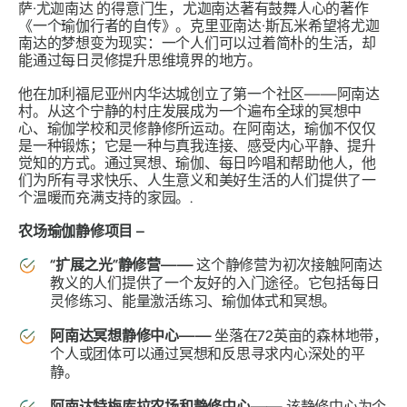
萨·尤迦南达
的得意门生，尤迦南达著有鼓舞人心的著作
《一个瑜伽行者的自传》
。克里亚南达·斯瓦米希望将尤迦
南达的梦想变为现实：一个人们可以过着简朴的生活，却
能通过每日灵修提升思维境界的地方。
他在加利福尼亚州内华达城创立了第一个社区——阿南达
村。从这个宁静的村庄发展成为一个遍布全球的冥想中
心、瑜伽学校和灵修静修所运动。在阿南达，瑜伽不仅仅
是一种锻炼；它是一种与真我连接、感受内心平静、提升
觉知的方式。通过冥想、瑜伽、每日吟唱和帮助他人，他
们为所有寻求快乐、人生意义和美好生活的人们提供了一
个温暖而充满支持的家园。.
农场瑜伽静修项目 –
“扩展之光”静修营——
这个静修营为初次接触阿南达
教义的人们提供了一个友好的入门途径。它包括每日
灵修练习、能量激活练习、瑜伽体式和冥想。
阿南达冥想静修中心——
坐落在72英亩的森林地带，
个人或团体可以通过冥想和反思寻求内心深处的平
静。
阿南达特梅库拉农场和静修中心——
该静修中心为个