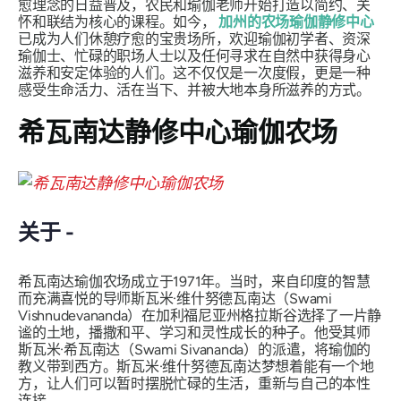
愈理念的日益普及，农民和瑜伽老师开始打造以简约、关
怀和联结为核心的课程。如今，
加州的农场瑜伽静修中心
已成为人们休憩疗愈的宝贵场所，欢迎瑜伽初学者、资深
瑜伽士、忙碌的职场人士以及任何寻求在自然中获得身心
滋养和安定体验的人们。这不仅仅是一次度假，更是一种
感受生命活力、活在当下、并被大地本身所滋养的方式。
希瓦南达静修中心瑜伽农场
关于 -
希瓦南达瑜伽农场成立于1971年。当时，来自印度的智慧
而充满喜悦的导师斯瓦米·维什努德瓦南达（Swami
Vishnudevananda）在加利福尼亚州格拉斯谷选择了一片静
谧的土地，播撒和平、学习和灵性成长的种子。他受其师
斯瓦米·希瓦南达（Swami Sivananda）的派遣，将瑜伽的
教义带到西方。斯瓦米·维什努德瓦南达梦想着能有一个地
方，让人们可以暂时摆脱忙碌的生活，重新与自己的本性
连接。.