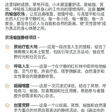
这里绿树成荫，草地开阔，小木屋温馨舒适，是瑜伽、冥
想、呼吸练习和滋养身心的工作坊的理想场所。这座
加州
的瑜伽农场
，让您远离喧嚣，放慢呼吸，与渴望平和与成
长的人们分享宁静时光。每一条小径、每一餐饭、每一次
聚会，都旨在拉近人与自我和自然的距离，使“灵性营地”成
为真正的身心休憩之所。
农场瑜伽静修项目 –
原始疗愈大地
——这是一段改变人生的旅程，结合了
佛教教义和本土智慧，包括引导式正念运动、独自荒
野时光和社区仪式。
呼吸人生
——这是一个在宁静的红杉林中提供哈他瑜
伽、灵气疗愈、声音疗愈、塔罗牌解读、自然漫步和
女性聚会的健康静修营。
超越喧嚣
——这是一次沉浸式体验，结合了冥想、呼
吸练习、瑜伽、狂喜舞蹈和社区用餐，帮助参与者摆
脱外部需求和内心杂念。
创意荒野
——这是一个以绘画、冥想、瑜伽和自然漫
步为重点的创意自我表达的静修活动，由《画出你的