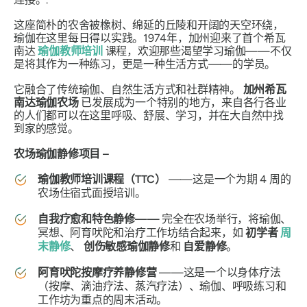
这座简朴的农舍被橡树、绵延的丘陵和开阔的天空环绕，
瑜伽在这里每日得以实践。1974年，加州迎来了首个希瓦
南达
瑜伽教师培训
课程，欢迎那些渴望学习瑜伽——不仅
是将其作为一种练习，更是一种生活方式——的学员。
它融合了传统瑜伽、自然生活方式和社群精神。
加州希瓦
南达瑜伽农场
已发展成为一个特别的地方，来自各行各业
的人们都可以在这里呼吸、舒展、学习，并在大自然中找
到家的感觉。
农场瑜伽静修项目 –
瑜伽教师培训课程（TTC）
——这是一个为期 4 周的
农场住宿式面授培训。
自我疗愈和特色静修——
完全在农场举行，将瑜伽、
冥想、阿育吠陀和治疗工作坊结合起来，如
初学者
周
末静修
、
创伤敏感瑜伽静修
和
自爱静修
。
阿育吠陀按摩疗养静修营
——这是一个以身体疗法
（按摩、滴油疗法、蒸汽疗法）、瑜伽、呼吸练习和
工作坊为重点的周末活动。