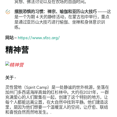
冥想、佛法讨论以及在农场的自由时间。
摆脱恐惧的习惯：禅宗、瑜伽和亚历山大技巧
——这
是一个为期 4 天的静修活动，在蒙古包中举行，重点
是通过亚历山大技巧进行瑜伽、坐禅和身体意识训
练。
网站 –
https://www.sfzc.org/
精神营
关于 -
灵性营地（Spirit Camp）是一处静谧的世外桃源，坐落在
加州门多西诺海岸高耸的红杉林中。大约在2021年，一群
充满爱心的人们聚集在一起，创建了这个特别的地方，让
每个人都能远离尘嚣，在大自然中找到平静。他们建造这
里，是因为他们想要一个温暖宜人的空间，让疗愈、联结
和喜悦自然而然地发生。.