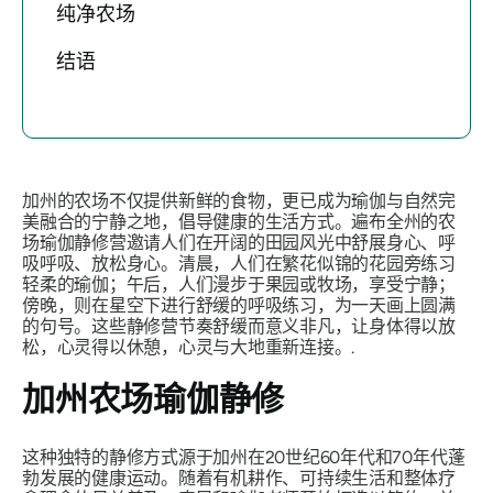
纯净农场
结语
加州的农场不仅提供新鲜的食物，更已成为瑜伽与自然完
美融合的宁静之地，倡导健康的生活方式。遍布全州的农
场瑜伽静修营邀请人们在开阔的田园风光中舒展身心、呼
吸呼吸、放松身心。清晨，人们在繁花似锦的花园旁练习
轻柔的瑜伽；午后，人们漫步于果园或牧场，享受宁静；
傍晚，则在星空下进行舒缓的呼吸练习，为一天画上圆满
的句号。这些静修营节奏舒缓而意义非凡，让身体得以放
松，心灵得以休憩，心灵与大地重新连接。.
加州农场瑜伽静修
这种独特的静修方式源于加州在20世纪60年代和70年代蓬
勃发展的健康运动。随着有机耕作、可持续生活和整体疗