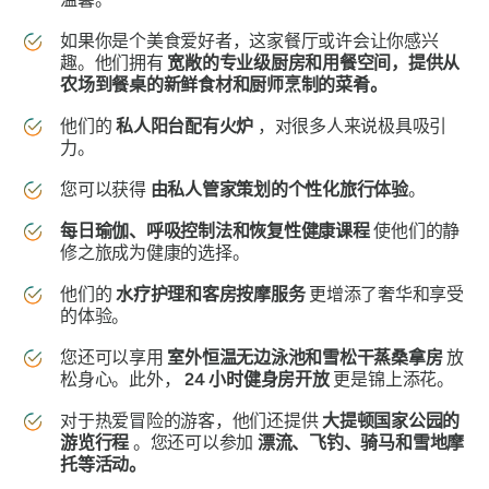
如果你是个美食爱好者，这家餐厅或许会让你感兴
趣。他们拥有
宽敞的专业级厨房和用餐空间，提供从
农场到餐桌的新鲜食材和厨师烹制的菜肴。
他们的
私人阳台配有火炉
，对很多人来说极具吸引
力。
您可以获得
由私人管家策划的个性化旅行体验
。
每日瑜伽、呼吸控制法和恢复性健康课程
使他们的静
修之旅成为健康的选择。
他们的
水疗护理和客房按摩服务
更增添了奢华和享受
的体验。
您还可以享用
室外恒温无边泳池和雪松干蒸桑拿房
放
松身心。此外，
24 小时健身房开放
更是锦上添花。
对于热爱冒险的游客，他们还提供
大提顿国家公园的
游览行程
。您还可以参加
漂流、飞钓、骑马和雪地摩
托等活动。