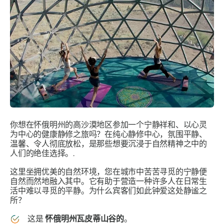
你想在怀俄明州的高沙漠地区参加一个宁静祥和、以心灵
为中心的健康静修之旅吗？在纯心静修中心，氛围平静、
温馨、令人彻底放松，是那些想要沉浸于自然精神之中的
人们的绝佳选择。.
这里坐拥优美的自然环境，您在城市中苦苦寻觅的宁静便
自然而然地融入其中。它有助于营造一种许多人在日常生
活中难以寻觅的平静。为什么宾客们如此钟爱这处静谧之
所？
这是
怀俄明州瓦皮蒂山谷的
。