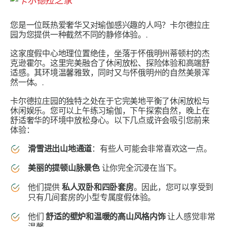
您是一位既热爱奢华又对瑜伽感兴趣的人吗？卡尔德拉庄
园为您提供一种截然不同的静修体验。.
这家度假中心地理位置绝佳，坐落于怀俄明州蒂顿村的杰
克逊霍尔。这里完美融合了休闲放松、探险体验和高端舒
适感。其环境温馨雅致，同时又与怀俄明州的自然美景浑
然一体。.
卡尔德拉庄园的独特之处在于它完美地平衡了休闲放松与
休闲娱乐。您可以上午练习瑜伽，下午探索自然，晚上在
舒适奢华的环境中放松身心。以下几点或许会吸引您前来
体验：
滑雪进出山地通道
：有些人可能会非常喜欢这一点。
美丽的提顿山脉景色
让你完全沉浸在当下。
他们提供
私人双卧和四卧套房
。因此，您可以享受到
只有几间套房的小型专属度假体验。
他们
舒适的壁炉和温暖的高山风格内饰
让人感觉非常
温馨。