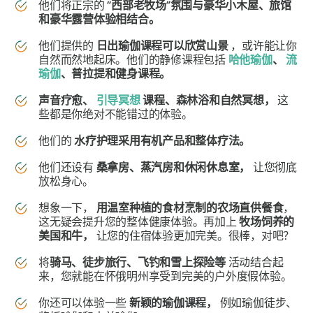
他们将正宗的
“西部老牧场”氛围与豪华小木屋、旅馆
和豪华露营体验相结合。
他们提供的
日出瑜伽课程可以欣赏山景
，或许能让你
自然而然地起床。他们的静修课程包括
哈他瑜伽
、
流
瑜伽
、普拉提和健身课程。
声音疗愈、
引导冥想
课程、森林浴和自然冥想，
这
些都是你绝对不能错过的体验。
他们的
水疗护理采用有机产品和整体疗法。
他们还设有
桑拿房、蒸汽房和休闲休息室，
让您彻底
放松身心。
想象一下，
用温室种植的食材烹制的农场直供餐食
，
这无疑会提升您的整体健康体验。再加上
牧场饲养的
美国和牛，
让您的住宿体验更加完美。很棒，对吧？
将
骑马、徒步旅行、飞钓和雪上探险等
活动结合起
来，您就能在怀俄明州享受到完美的户外度假体验。
你还可以体验一些
新颖的瑜伽课程，
例如瑜伽徒步、