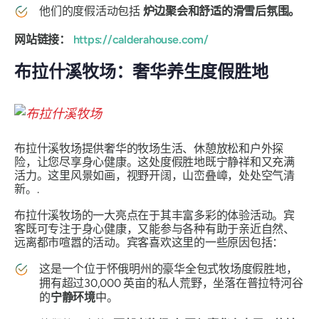
他们的度假活动包括
炉边聚会和舒适的滑雪后氛围。
网站链接：
https://calderahouse.com/
布拉什溪牧场：奢华养生度假胜地
布拉什溪牧场提供奢华的牧场生活、休憩放松和户外探
险，让您尽享身心健康。这处度假胜地既宁静祥和又充满
活力。这里风景如画，视野开阔，山峦叠嶂，处处空气清
新。.
布拉什溪牧场的一大亮点在于其丰富多彩的体验活动。宾
客既可专注于身心健康，又能参与各种有助于亲近自然、
远离都市喧嚣的活动。宾客喜欢这里的一些原因包括：
这是一个位于怀俄明州的豪华全包式牧场度假胜地，
拥有超过30,000 英亩的私人荒野，坐落在普拉特河谷
的
宁静环境
中。