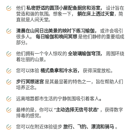
他们
私密舒适的圆顶小屋配备厨房和浴室，
设计旨在
营造和谐的氛围。想象一下，
躺在床上透过天窗
，简
直就是人间天堂。
清晨在山间日出美景的映衬下练习瑜伽，
或许会吸引
很多人。
每日瑜伽和晚间冥想
是他们静修的重要组成
部分。
他们拥有一个令人惊叹的
全玻璃瑜伽穹顶，
周围环绕
着壮丽的山景。
您可以体验
桶式桑拿和冷水浴，
获得深度放松。
步行冥想迷宫
是其最显著的特色之一，旨在帮助人们
培养正念。
远离喧嚣都市生活的宁静氛围吸引着客人
。
最棒的是，你可以
“主动选择无信号状态”
，获得数字
排毒的感觉。
您可以在附近体验徒步
旅行、飞钓、漂流和骑马
。