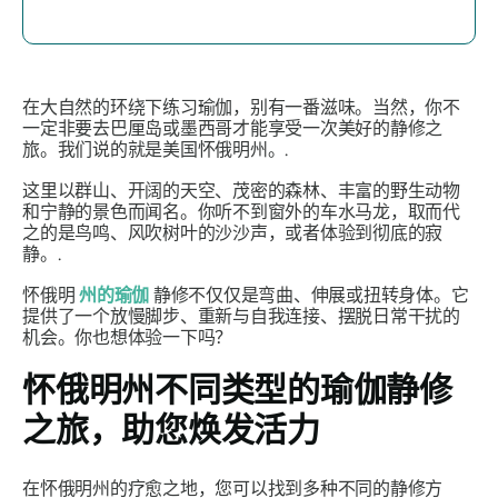
在大自然的环绕下练习瑜伽，别有一番滋味。当然，你不
一定非要去巴厘岛或墨西哥才能享受一次美好的静修之
旅。我们说的就是美国怀俄明州。.
这里以群山、开阔的天空、茂密的森林、丰富的野生动物
和宁静的景色而闻名。你听不到窗外的车水马龙，取而代
之的是鸟鸣、风吹树叶的沙沙声，或者体验到彻底的寂
静。.
怀俄明
州的瑜伽
静修不仅仅是弯曲、伸展或扭转身体。它
提供了一个放慢脚步、重新与自我连接、摆脱日常干扰的
机会。你也想体验一下吗？
怀俄明州不同类型的瑜伽静修
之旅，助您焕发活力
在怀俄明州的疗愈之地，您可以找到多种不同的静修方