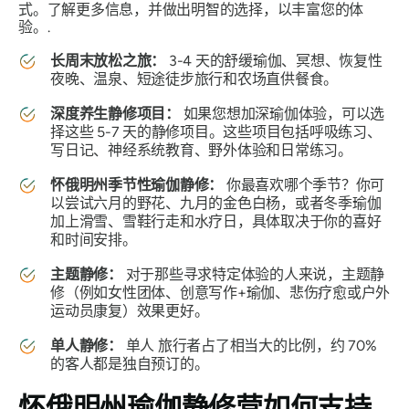
式。了解更多信息，并做出明智的选择，以丰富您的体
验。.
长周末放松之旅：
3-4 天的舒缓瑜伽、冥想、恢复性
夜晚、温泉、短途徒步旅行和农场直供餐食。
深度养生静修项目：
如果您想加深瑜伽体验，可以选
择这些 5-7 天的静修项目。这些项目包括呼吸练习、
写日记、神经系统教育、野外体验和日常练习。
怀俄明州季节性瑜伽静修：
你最喜欢哪个季节？你可
以尝试六月的野花、九月的金色白杨，或者冬季瑜伽
加上滑雪、雪鞋行走和水疗日，具体取决于你的喜好
和时间安排。
主题静修：
对于那些寻求特定体验的人来说，主题静
修（例如女性团体、创意写作+瑜伽、悲伤疗愈或户外
运动员康复）效果更好。
单人静修：
单人
旅行者占了相当大的比例，约 70%
的客人都是独自预订的。
怀俄明州瑜伽静修营如何支持