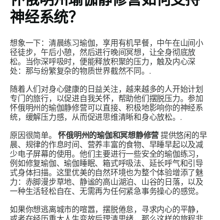
神经系统？
想象一下：清晨练习瑜伽，享用有机早餐，中午在山间小
径徒步，午后小憩，然后进行晚间冥想，让全身彻底放
松。当你深呼吸时，便能释放积聚的压力，触及内心深
处：那与纷繁复杂的物质世界截然不同。.
随着人们对身心健康的日益关注，越来越多的人开始计划
专门的旅行，以促进自我关怀，帮助他们摆脱压力。参加
怀俄明州的瑜伽静修营可以直接、积极地影响你的神经系
统，缓解压力感，从而促进思维清晰和身心放松。.
原因很简单。
怀俄明州的瑜伽和冥想静修营
提供悠闲的早
晨、规律的作息时间、营养丰富的食物、早睡早起以及减
少电子屏幕的使用。他们主要进行一些安全的瑜伽练习，
例如修复瑜伽、瑜伽睡眠、箱式呼吸法、延长呼气和引导
式身体扫描。这里优美的自然环境也为整个体验增添了魅
力：赤脚漫步草地、静谧的高山湖泊、山谷的日落，以及
一种生活轻松自在、无需再为任何紧急事务操心的感觉。
如果你想逃离城市的喧嚣，摆脱倦怠，寻求内心的平静，
或者在经历重大人生变故后理清思绪，那么这样的旅程非