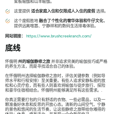
桨板瑜伽和山羊瑜伽。
这里提供
适合家庭入住和仅限成人入住的度假
选择。
这个度假胜地
融合了个性化的奢华体验和牛仔文化
，
提供远离喧嚣、宁静祥和的数码生活排毒体验。
网站链接：
https://www.brushcreekranch.com/
底线
怀俄明
州的瑜伽静修之旅
并非追求完美的瑜伽技巧或严格
的养生方法，而是寻找适合自己的体验。
在怀俄明州选择瑜伽静修之旅时，评估关键参数（例如导
师水平和行程安排）至关重要。有些人追求安静私密的放
松和心灵疗愈，而有些人则喜欢将瑜伽与徒步旅行、探险
和豪华住宿相结合。怀俄明州能够满足所有这些需求。.
你真正需要打包的只有舒适的衣物、一些必需品，以及一
颗准备好休息和反思的开放心态。清新的山间空气、宁静
的景色和悠闲的生活节奏，让这些静修之旅带给你难得的