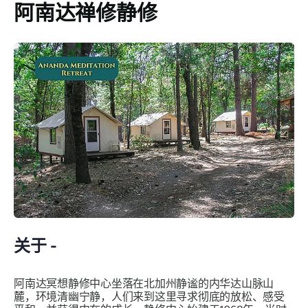
阿南达禅修静修
关于 -
阿南达冥想静修中心坐落在北加州静谧的内华达山脉山
麓，环境清幽宁静，人们来到这里寻求彻底的放松、感受