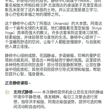
平和，并获得内在的成长。静修中心始建于1968年，当时
著名瑜伽大师帕拉姆汉萨·尤迦南达的虔诚弟子克里亚南达·
斯瓦米发现了这片美丽的土地，并认定这里是建立学习、
身心疗愈和幸福之地的理想之所。.
这个静修中心成为了阿南达（Ananda）的大本营。阿南达
是一个遍布全球的大家庭，他们遵循着克里亚瑜伽（Kriya
Yoga）简单而强大的教义。许多访客来到这里练习冥想、
轻柔瑜伽，并体验慈悲与喜悦的生活。静修中心提供了一
个温暖而舒适的空间，让每个人都能放慢脚步，与自我和
他人建立连接。.
静修中心绿树成荫，花园静谧，步道蜿蜒，珍稀的曼萨尼
塔树点缀其间，营造出一种隐秘而宁静的氛围。这里提供
多种特色项目供您选择！部分项目是静默冥想，让您在静
谧中彻底放松；其他项目则提供引导式冥想和瑜伽，帮助
您提升心智，强身健体。.
正念静修课程 –
支持式静修——
本次静修提供机会让您在支持的静谧
环境中平静思绪、焕发精神，每日三次聚会进行冥
想，指导洪手瑜伽、阿南达瑜伽姿势，提供可选的晚
间活动和自由时间。