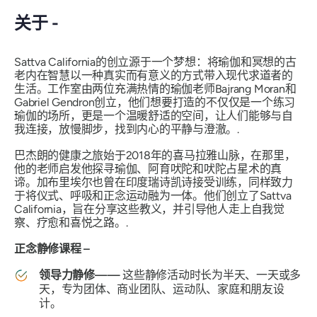
关于 -
Sattva California的创立源于一个梦想：将瑜伽和冥想的古
老内在智慧以一种真实而有意义的方式带入现代求道者的
生活。工作室由两位充满热情的瑜伽老师Bajrang Moran和
Gabriel Gendron创立，他们想要打造的不仅仅是一个练习
瑜伽的场所，更是一个温暖舒适的空间，让人们能够与自
我连接，放慢脚步，找到内心的平静与澄澈。.
巴杰朗的健康之旅始于2018年的喜马拉雅山脉，在那里，
他的老师启发他探寻瑜伽、阿育吠陀和吠陀占星术的真
谛。加布里埃尔也曾在印度瑞诗凯诗接受训练，同样致力
于将仪式、呼吸和正念运动融为一体。他们创立了Sattva
California，旨在分享这些教义，并引导他人走上自我觉
察、疗愈和喜悦之路。.
正念静修课程 –
领导力静修——
这些静修活动时长为半天、一天或多
天，专为团体、商业团队、运动队、家庭和朋友设
计。