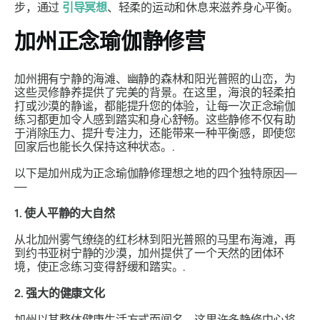
步，通过
引导冥想
、轻柔的运动和休息来滋养身心平衡。
加州正念瑜伽静修营
加州拥有宁静的海滩、幽静的森林和阳光普照的山峦，为
这些灵修静养提供了完美的背景。在这里，海浪的轻柔拍
打或沙漠的静谧，都能提升您的体验，让每一次正念瑜伽
练习都更加令人感到踏实和身心舒畅。这些静修不仅有助
于消除压力、提升专注力，还能带来一种平衡感，即使您
回家后也能长久保持这种状态。.
以下是加州成为正念瑜伽静修理想之地的四个独特原因—​​
—
1. 使人平静的大自然
从北加州雾气缭绕的红杉林到阳光普照的马里布海滩，再
到约书亚树宁静的沙漠，加州提供了一个天然的团体环
境，使正念练习变得舒缓和踏实。.
2. 强大的健康文化
加州以其整体健康生活方式而闻名。这里许多静修中心将