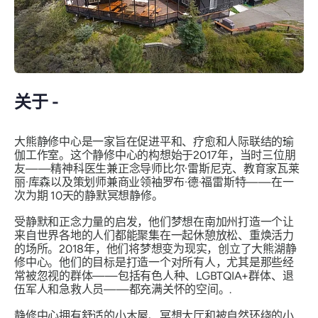
关于 -
大熊静修中心是一家旨在促进平和、疗愈和人际联结的瑜
伽工作室。这个静修中心的构想始于2017年，当时三位朋
友——精神科医生兼正念导师比尔·雷斯尼克、教育家瓦莱
丽·库森以及策划师兼商业领袖罗布·德·福雷斯特——在一
次为期
10天的静默冥想静修
。
受静默和正念力量的启发，他们梦想在南加州打造一个让
来自世界各地的人们都能聚集在一起休憩放松、重焕活力
的场所。2018年，他们将梦想变为现实，创立了大熊湖静
修中心。他们的目标是打造一个对所有人，尤其是那些经
常被忽视的群体——包括有色人种、LGBTQIA+群体、退
伍军人和急救人员——都充满关怀的空间。.
静修中心拥有舒适的小木屋、冥想大厅和被自然环绕的小