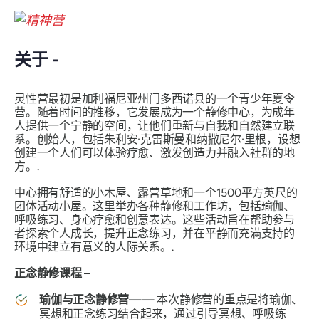
关于 -
灵性营最初是加利福尼亚州门多西诺县的一个青少年夏令
营。随着时间的推移，它发展成为一个静修中心，为成年
人提供一个宁静的空间，让他们重新与自我和自然建立联
系。创始人，包括朱利安·克雷斯曼和纳撒尼尔·里根，设想
创建一个人们可以体验疗愈、激发创造力并融入社群的地
方。.
中心拥有舒适的小木屋、露营草地和一个1500平方英尺的
团体活动小屋。这里举办各种静修和工作坊，包括瑜伽、
呼吸练习、身心疗愈和创意表达。这些活动旨在帮助参与
者探索个人成长，提升正念练习，并在平静而充满支持的
环境中建立有意义的人际关系。.
正念静修课程 –
瑜伽与正念静修营——
本次静修营的重点是将瑜伽、
冥想和正念练习结合起来，通过引导冥想、呼吸练