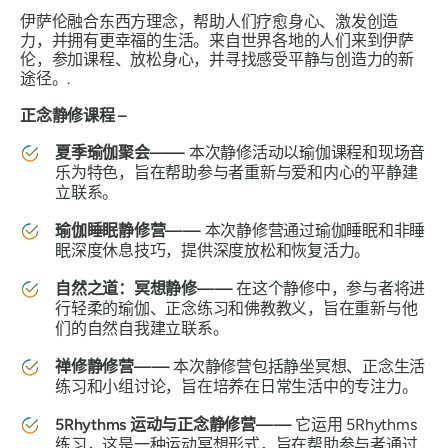
伊萨伦融合东西方理念，帮助人们疗愈身心、激发创造
力，并拥有更幸福的生活。来自世界各地的人们来到伊萨
伦，参加课程、放松身心，并寻找感受平静与创造力的新
途径。.
正念静修课程 –
夏季瑜伽聚会——
本次静修活动以瑜伽课程和现场音
乐为特色，旨在帮助参与者重新与爱和内心的平静建
立联系。
瑜伽睡眠静修营——
本次静修营通过瑜伽睡眠和非睡
眠深度休息技巧，提供深度放松和恢复活力。
自然之道：冥想静修——
在这个静修中，参与者将进
行轻柔的瑜伽、正念练习和佛教教义，旨在重新与他
们的自然自我建立联系。
禅修静修营——
本次静修营包括静坐冥想、正念生活
练习和小组讨论，旨在培养在日常生活中的专注力。
5Rhythms 运动与正念静修营——
它运用 5Rhythms
练习，这是一种运动冥想形式，旨在帮助参与者通过