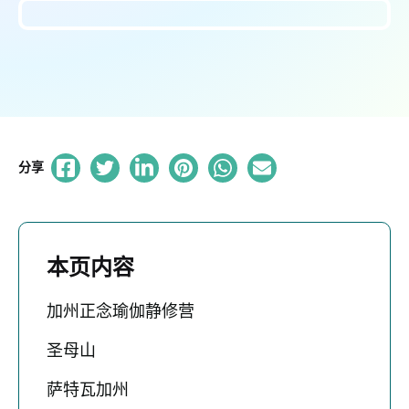
分享
本页内容
加州正念瑜伽静修营
圣母山
萨特瓦加州