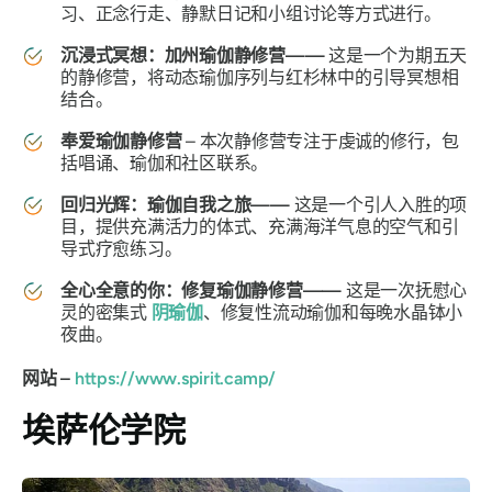
习、正念行走、静默日记和小组讨论等方式进行。
沉浸式冥想：加州瑜伽静修营——
这是一个为期五天
的静修营，将动态瑜伽序列与红杉林中的引导冥想相
结合。
奉爱瑜伽静修营
– 本次静修营专注于虔诚的修行，包
括唱诵、瑜伽和社区联系。
回归光辉：瑜伽自我之旅——
这是一个引人入胜的项
目，提供充满活力的体式、充满海洋气息的空气和引
导式疗愈练习。
全心全意的你：修复瑜伽静修营——
这是一次抚慰心
灵的密集式
阴瑜伽
、修复性流动瑜伽和每晚水晶钵小
夜曲。
网站 –
https://www.spirit.camp/
埃萨伦学院