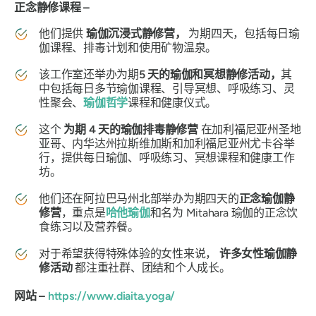
正念静修课程 –
他们提供
瑜伽沉浸式静修营，
为期四天，包括每日瑜
伽课程、排毒计划和使用矿物温泉。
该工作室还举办为期
5 天的瑜伽和冥想静修活动，
其
中包括每日多节瑜伽课程、引导冥想、呼吸练习、灵
性聚会、
瑜伽哲学
课程和健康仪式。
这个
为期 4 天的瑜伽排毒静修营
在加利福尼亚州圣地
亚哥、内华达州拉斯维加斯和加利福尼亚州尤卡谷举
行，提供每日瑜伽、呼吸练习、冥想课程和健康工作
坊。
他们还在阿拉巴马州北部举办为期四天的
正念瑜伽静
修营
，重点是
哈他瑜伽
和名为 Mitahara 瑜伽的正念饮
食练习以及营养餐。
对于希望获得特殊体验的女性来说，
许多女性瑜伽静
修活动
都注重社群、团结和个人成长。
网站 –
https://www.diaita.yoga/