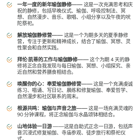
一年一度的新年瑜伽静修——
这是一次充满思考和庆
祝的静修，包括早晚仪式、瑜伽、呼吸控制法、冥
想、自然漫步、音乐、歌唱、小组分享以及午夜的吠
陀祭祀。
解放瑜伽静修营——
这是一个为期多天的夏季静修
营，专注于更新和精神成长，结合了瑜伽、冥想、灵
性聚会和自然实践。
拜伦·凯蒂的工作与瑜伽静修——
这个为期 4 天的静
修将正念自我发现与每日瑜伽、冥想、小组探究、亲
近自然和营养膳食相结合。
唤醒你的心：奉爱瑜伽静修营——
这是一个充满虔诚
练习、唱诵、写日记、晨练和修复瑜伽、奉爱哲学、
自然漫步和社区联系的周末。
根源共鸣：瑜伽与声音之旅——
这是一场充满灵魂的
90 分钟课程，将正念瑜伽与水晶颂钵相结合。
山地体验一日游
——这是自助式正念一日游，包括声
音沉浸式修复瑜伽、寺庙参观、徒步旅行和祭祀仪
式。