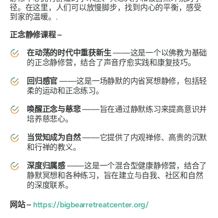
径。在这里，人们可以放慢脚步，找到内心的平衡，感受
到家的温暖。.
正念静修课程 –
在动荡的时代中重获新生
——这是一个以佛教为基础
的正念静修营，结合了声音疗愈实践和康复技巧。
回归感官
——这是一场静默的内省冥想静修，包括轻
柔的运动和正念练习。
唤醒正念与慈悲
——旨在通过静默练习来提高意识并
培养慈悲心。
当觉知成为自然
——它提供了内观禅修、高贵的沉默
和行禅的教义。
深度归属感
——这是一个混合型健康静修营，结合了
静默冥想和各种练习，旨在建立与自我、社区和自然
的深度联系。
网站 –
https://bigbearretreatcenter.org/