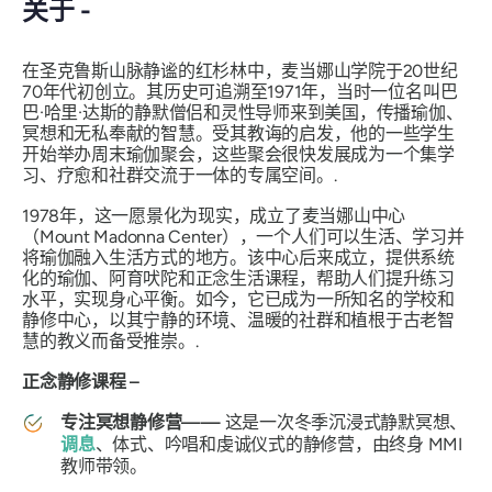
关于 -
在圣克鲁斯山脉静谧的红杉林中，麦当娜山学院于20世纪
70年代初创立。其历史可追溯至1971年，当时一位名叫巴
巴·哈里·达斯的静默僧侣和灵性导师来到美国，传播瑜伽、
冥想和无私奉献的智慧。受其教诲的启发，他的一些学生
开始举办周末瑜伽聚会，这些聚会很快发展成为一个集学
习、疗愈和社群交流于一体的专属空间。.
1978年，这一愿景化为现实，成立了麦当娜山中心
（Mount Madonna Center），一个人们可以生活、学习并
将瑜伽融入生活方式的地方。该中心后来成立，提供系统
化的瑜伽、阿育吠陀和正念生活课程，帮助人们提升练习
水平，实现身心平衡。如今，它已成为一所知名的学校和
静修中心，以其宁静的环境、温暖的社群和植根于古老智
慧的教义而备受推崇。.
正念静修课程 –
专注冥想静修营——
这是一次冬季沉浸式静默冥想、
调息
、体式、吟唱和虔诚仪式的静修营，由终身 MMI
教师带领。