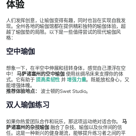
体验
人们发挥创意，让瑜伽变得有趣，同时也旨在实现自我发
现。全州各地的瑜伽馆都在提供精彩独特的瑜伽体验，超
越了瑜伽垫的局限。以下是一些值得尝试的现代瑜伽风
格：
空中瑜伽
想象一下，在半空中伸展和扭转身体，感觉自己漂浮在空
中！
马萨诸塞州的空中瑜伽
使用丝绸吊床来支撑你的体
式。它有助于
提高柔韧性
并
增强力量
。既能放松身心，又
能增强体魄。
推荐体验地点：
波士顿的Swet Studio。
双人瑜伽练习
如果你热爱团队合作和玩乐，那这项运动绝对适合你。
马
萨诸塞州的杂技瑜伽
融合了杂技、瑜伽以及伙伴间的信
任。这是一种新兴的健身潮流，能够提升练习者之间的平