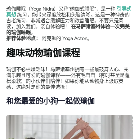
瑜伽睡眠（Yoga Nidra）又称“瑜伽式睡眠”，是一种
引导式
冥想
练习，能带来深度放松和头脑清晰。这是一种神奇的
古老练习，非常适合缓解压力和改善睡眠。不要只是阅
读，加入我们，亲自体验吧！
在马萨诸塞州体验一次完美
的瑜伽睡眠
。
推荐体验地点：
阿克顿的 Yoga Acton。
趣味动物瑜伽课程
瑜伽不必枯燥乏味！马萨诸塞州拥有一些最鼓舞人心、充
满乐趣且可爱的瑜伽课程——还有毛茸茸（有时甚至是蓬
松柔软）的小伙伴们陪伴！如果你能从动物身上汲取灵
感，这绝对是你的最佳选择！
和您最爱的小狗一起做瑜伽