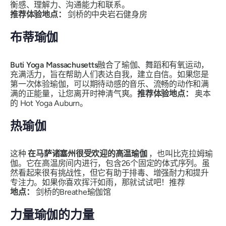
衡感、理解力、沟通能力和联系。
推荐体验地点：
剑桥的中央岩石健身房
布蒂瑜伽
Buti Yoga Massachusetts
融合了瑜伽、舞蹈和有氧运动，
充满活力，旨在帮助人们表达自我，建立自信。如果您是
第一次体验瑜伽，可以期待动感的音乐、流畅的动作和满
满的正能量，让您离开时神清气爽。
推荐体验地点：
奥本
的 Hot Yoga Auburn。
热瑜伽
这种
在马萨诸塞州很受欢迎的高温瑜伽
，也叫比克拉姆瑜
伽。它在高温房间内进行，包含26个固定的体式序列。虽
然看起来很有挑战性，但它有助于排毒、增强耐力和提升
专注力。如果你喜欢挥汗如雨，那就试试吧！推荐
地点：
剑桥的Breathe瑜伽馆
力量瑜伽的力量