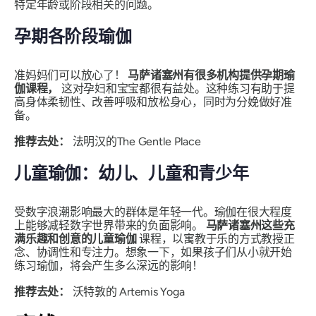
特定年龄或阶段相关的问题。
孕期各阶段瑜伽
准妈妈们可以放心了！
马萨诸塞州有很多机构提供孕期瑜
伽课程，
这对孕妇和宝宝都很有益处。这种练习有助于提
高身体柔韧性、改善呼吸和放松身心，同时为分娩做好准
备。
推荐去处：
法明汉的The Gentle Place
儿童瑜伽：幼儿、儿童和青少年
受数字浪潮影响最大的群体是年轻一代。瑜伽在很大程度
上能够减轻数字世界带来的负面影响。
马萨诸塞州这些充
满乐趣和创意的儿童瑜伽
课程，以寓教于乐的方式教授正
念、协调性和专注力。想象一下，如果孩子们从小就开始
练习瑜伽，将会产生多么深远的影响！
推荐去处：
沃特敦的 Artemis Yoga