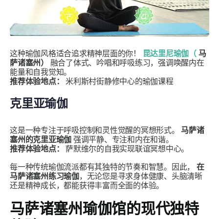
这种瑜伽风格适合追求精神层面的你！
昆达里尼瑜伽（
马
萨诸塞州）
融合了体式、吟唱和呼吸练习，强调唤醒内在
能量和自我觉知。
推荐体验地点：
米利斯村街静修中心的瑜伽课程
克里亚瑜伽
这是一种专注于呼吸控制和灵性觉醒的冥想形式。
马萨诸
塞州的克里亚瑜伽
强调平静、专注和内在和谐​​。
推荐体验地点：
萨默维尔的自我实现联谊冥想中心。
每一种传统瑜伽流派都有其独特的节奏和智慧。因此，
在
马萨诸塞州练习瑜伽
，无论您是寻求身体健康、头脑清晰
还是精神成长，都能获得丰富而全面的体验。
马萨诸塞州瑜伽馆的现代独特