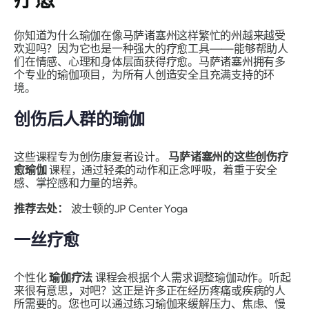
你知道为什么瑜伽在像马萨诸塞州这样繁忙的州越来越受
欢迎吗？因为它也是一种强大的疗愈工具——能够帮助人
们在情感、心理和身体层面获得疗愈。马萨诸塞州拥有多
个专业的瑜伽项目，为所有人创造安全且充满支持的环
境。
创伤后人群的瑜伽
这些课程专为创伤康复者设计。
马萨诸塞州的这些创伤疗
愈瑜伽
课程，通过轻柔的动作和正念呼吸，着重于安全
感、掌控感和力量的培养。
推荐去处：
波士顿的JP Center Yoga
一丝疗愈
个性化
瑜伽疗法
课程会根据个人需求调整瑜伽动作。听起
来很有意思，对吧？这正是许多正在经历疼痛或疾病的人
所需要的。您也可以通过练习瑜伽来缓解压力、焦虑、慢