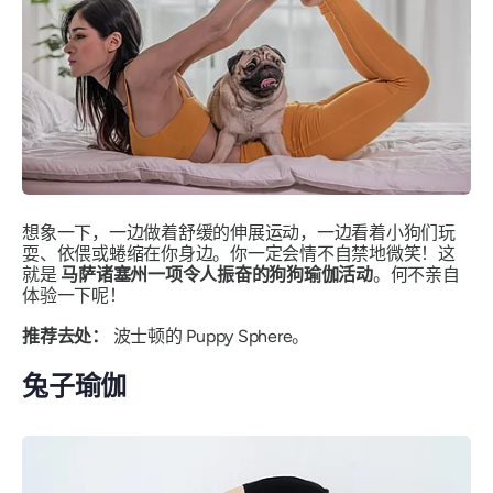
想象一下，一边做着舒缓的伸展运动，一边看着小狗们玩
耍、依偎或蜷缩在你身边。你一定会情不自禁地微笑！这
就是
马萨诸塞州一项令人振奋的狗狗瑜伽活动
。何不亲自
体验一下呢！
推荐去处：
波士顿的 Puppy Sphere。
兔子瑜伽