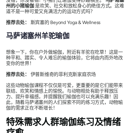
没错，你没看错！小猪们让瑜伽变得妙趣横生。
马萨诸塞
州的小猪瑜伽
是欢笑、社交和放松身心的绝佳方式。这难
道不是一种可爱又充满活力的运动方式吗？
推荐去处：
斯宾塞的 Beyond Yoga & Wellness
马萨诸塞州羊驼瑜伽
想象一下，你在户外做瑜伽，附近有羊驼在吃草！这是一
种平和、踏实、令人难忘的瑜伽体验，它将由内而外地改
变你的世界！
推荐去处：
伊普斯维奇的菲利克斯家庭农场
这些动物瑜伽课程不仅仅是可爱，更重要的是它们能带来
联结、欢笑和情感上的愉悦。与动物相处有助于释放压
力、提升幸福感，并提醒我们瑜伽也可以充满乐趣！因
此，随着马萨诸塞州的人们探索不同的练习方式，动物瑜
伽的需求正在不断增长！
特殊需求人群瑜伽练习及情绪
疗愈