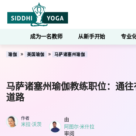
成为一名教师
从新手开始
专业
»
»
瑜伽
美国瑜伽
马萨诸塞州瑜伽
马萨诸塞州瑜伽教练职位：通往
道路
作者
由
米拉·沃茨
阿图尔·米什拉
审阅