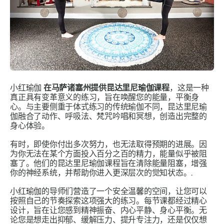
小红瑜伽
在马萨诸塞州提供昆达里尼瑜伽课程
，这是一种
真正具有变革意义的练习，旨在唤醒您的能量，平衡身
心。与主要侧重于体式练习的传统瑜伽不同，昆达里尼瑜
伽融合了动作、呼吸法、梵咒吟唱和冥想，创造出完整的
身心体验。
有时，即使你付出多次努力，也无法取得预期的进展。因
为你无法在某个方面投入百分之百的精力，能量似乎被阻
塞了。他们的昆达里尼瑜伽课程旨在清除能量阻塞，增强
你的神经系统，并帮助你进入更深层次的觉知状态。.
小红瑜伽的导师们营造了一个安全温馨的空间，让您可以
按照自己的节奏探索这项强大的练习。每节课都经过精心
设计，旨在让您感到精神振奋、内心平静、身心平衡。无
论您是想走出抑郁、缓解压力、提升专注力，还是仅仅想