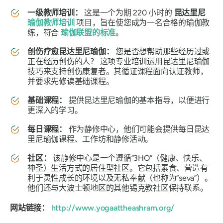
一级教师培训：
这是一个为期 220 小时的
昆达里尼
瑜伽教师培训
项目，旨在使您成为一名合格的瑜伽教
练，符合
瑜伽联盟的标准
。
创伤疗愈昆达里尼瑜伽：
您是否想帮助那些经历过或
正在经历创伤的人？
这项专业培训运用昆达里尼瑜伽
技巧来支持创伤康复者。其循证课程面向认证教师，
并要求先修读基础课程。
基础课程：
提供昆达里尼瑜伽的基本指导，以便进行
更深入的学习。
每日课程：
作为静修中心，他们可能会提供每日昆达
里尼瑜伽课程、工作坊和静修活动。
社区：
该静修中心是一个遵循“3HO”（健康、快乐、
神圣）生活方式的居住型社区。它包括素食、营造有
利于灵性成长的环境以及无私奉献（也称为“seva”）。
他们还与大波士顿地区的其他锡克教社区保持联系。
网站链接：
http://www.yogaattheashram.org/