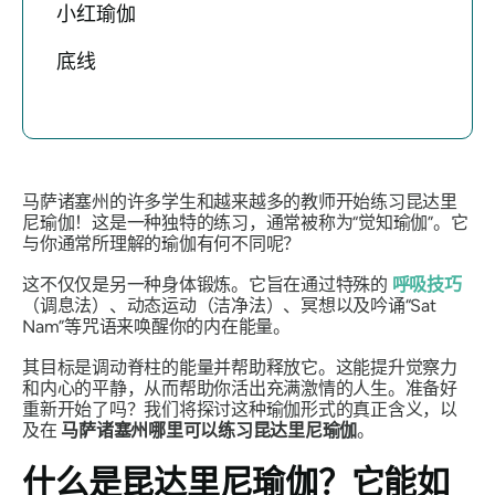
小红瑜伽
底线
马萨诸塞州的许多学生和越来越多的教师开始练习昆达里
尼瑜伽！这是一种独特的练习，通常被称为“觉知瑜伽”。它
与你通常所理解的瑜伽有何不同呢？
这不仅仅是另一种身体锻炼。它旨在通过特殊的
呼吸技巧
（调息法）、动态运动（洁净法）、冥想以及吟诵“Sat
Nam”等咒语来唤醒你的内在能量。
其目标是调动脊柱的能量并帮助释放它。这能提升觉察力
和内心的平静，从而帮助你活出充满激情的人生。准备好
重新开始了吗？我们将探讨这种瑜伽形式的真正含义，以
及在
马萨诸塞州哪里可以练习昆达里尼瑜伽
。
什么是昆达里尼瑜伽？它能如