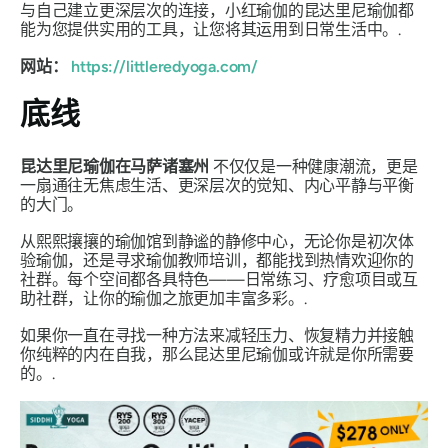
与自己建立更深层次的连接，小红瑜伽的昆达里尼瑜伽都
能为您提供实用的工具，让您将其运用到日常生活中。.
网站：
https://littleredyoga.com/
底线
昆达里尼瑜伽在马萨诸塞州
不仅仅是一种健康潮流，更是
一扇通往无焦虑生活、更深层次的觉知、内心平静与平衡
的大门。
从熙熙攘攘的瑜伽馆到静谧的静修中心，无论你是初次体
验瑜伽，还是寻求瑜伽教师培训，都能找到热情欢迎你的
社群。每个空间都各具特色——日常练习、疗愈项目或互
助社群，让你的瑜伽之旅更加丰富多彩。.
如果你一直在寻找一种方法来减轻压力、恢复精力并接触
你纯粹的内在自我，那么昆达里尼瑜伽或许就是你所需要
的。.