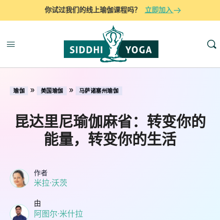
你试过我们的线上瑜伽课程吗？
立即加入
»
»
瑜伽
美国瑜伽
马萨诸塞州瑜伽
昆达里尼瑜伽麻省：转变你的
能量，转变你的生活
作者
米拉·沃茨
由
阿图尔·米什拉