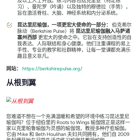
及以上人士开放。练习内容包括克里亚（特定练
习）、曼陀罗（吟诵）以及独特的穆德拉（手势），
旨在激活脊柱、大脑、神经系统和内分泌系统。
昆达里尼瑜伽，一项更宏大使命的一部分：
伯克希尔
脉动（Berkshire Pulse）将
昆达里尼瑜伽融入马萨诸
塞州西部
更宏大的使命之中。它旨在支持创造性的自
我表达、人际联结和身心健康。他们注重课程的易上
手性、专业的教学和社群精神，让每一堂课都充满乐
趣且意义非凡。
网站：
https://berkshirepulse.org/
从根到翼
您难道不想在一个充满温暖和希望的环境中练习昆达里尼
瑜伽吗？位于纽伯里的 Roots to Wings 瑜伽馆正是这样一
家以克里帕鲁瑜伽为灵感的瑜伽馆，教授多种疗愈瑜伽。
它由 Mike 和 Beth Houlihan 夫妇共同拥有，他们自 2009