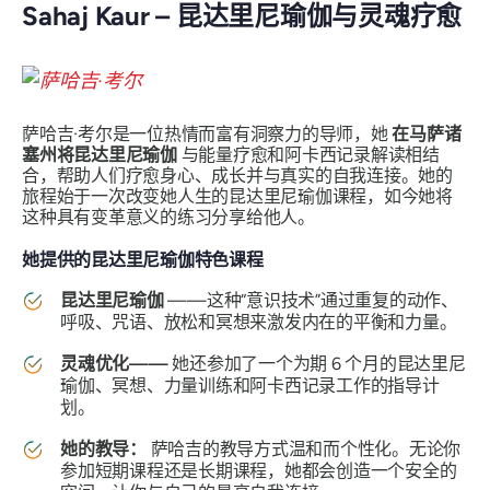
Sahaj Kaur – 昆达里尼瑜伽与灵魂疗愈
萨哈吉·考尔是一位热情而富有洞察力的导师，她
在马萨诸
塞州将昆达里尼瑜伽
与能量疗愈和阿卡西记录解读相结
合，帮助人们疗愈身心、成长并与真实的自我连接。她的
旅程始于一次改变她人生的昆达里尼瑜伽课程，如今她将
这种具有变革意义的练习分享给他人。
她提供的昆达里尼瑜伽特色课程
昆达里尼瑜伽
——这种“意识技术”通过重复的动作、
呼吸、咒语、放松和冥想来激发内在的平衡和力量。
灵魂优化——
她还参加了一个为期 6 个月的昆达里尼
瑜伽、冥想、力量训练和阿卡西记录工作的指导计
划。
她的教导：
萨哈吉的教导方式温和而个性化。无论你
参加短期课程还是长期课程，她都会创造一个安全的