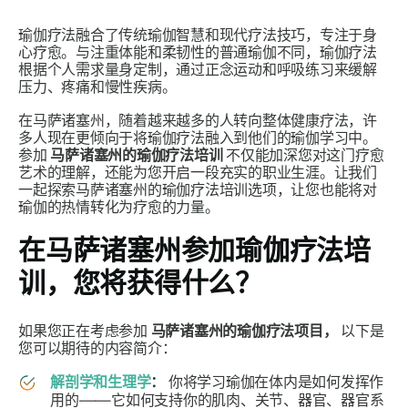
瑜伽疗法融合了传统瑜伽智慧和现代疗法技巧，专注于身
心疗愈。与注重体能和柔韧性的普通瑜伽不同，瑜伽疗法
根据个人需求量身定制，通过正念运动和呼吸练习来缓解
压力、疼痛和慢性疾病。
在马萨诸塞州，随着越来越多的人转向整体健康疗法，许
多人现在更倾向于将瑜伽疗法融入到他们的瑜伽学习中。
参加
马萨诸塞州的瑜伽疗法培训
不仅能加深您对这门疗愈
艺术的理解，还能为您开启一段充实的职业生涯。让我们
一起探索马萨诸塞州的瑜伽疗法培训选项，让您也能将对
瑜伽的热情转化为疗愈的力量。
在马萨诸塞州参加瑜伽疗法培
训，您将获得什么？
如果您正在考虑参加
马萨诸塞州的瑜伽疗法项目，
以下是
您可以期待的内容简介：
解剖学和生理学
：
你将学习瑜伽在体内是如何发挥作
用的——它如何支持你的肌肉、关节、器官、器官系