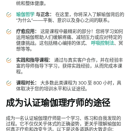
统和整体健康。
瑜伽哲学
与正念：
在这里，你将深入了解瑜伽背后的
“为什么”——平衡、意识以及身心之间的联系。
疗愈应用：
这是课程中最精彩的部分！您将学习如何
运用瑜伽帮助人们缓解疼痛、减轻压力或应对特定的
健康挑战。这包括精心编排的体式、
呼吸控制法
、冥
想等等。
实践和指导课程：
通过与真实客户合作，并在经验丰
富的导师指导下学习，获得实践经验，从而完成本课
程。
课程时长：
大多数此类课程为 300 至 800 小时，具
体取决于您的培训水平和认证途径。
成为认证瑜伽理疗师的途径
成为一名认证瑜伽理疗师是一个学习、练习和自我发现的
过程。它不仅仅关乎体式的正确姿势，更关乎理解瑜伽如
何真正疗愈和改变生活。以下是这条道路的大致走向：