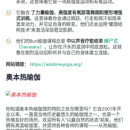
来说，这意味着它是一项高强度运动和有氧运动。
它融合
了力量瑜伽、高强度有氧部落舞蹈和塑形增强
式训练
。这意味着你会通过跳跃、行走和挥汗如雨来
激发动力，并见证自身的蜕变。他们还会运用“螺旋结
构技术”来激活深层稳定肌群。
他们的Buti瑜伽课程总是
中以声音疗愈结束
摊尸式
（Savasana）
，让你在汗水的滋润中彻底放松。这就
像在剧烈运动后聆听并与自己的身体建立连接。
网站链接：
https://solshineyoga.org/
奥本热瑜伽
你知道奥本热瑜伽馆的特别之处在哪里吗？它自2001年开
业以来，一直是当地历史最悠久的瑜伽馆之一，也是一个
热情友好的场所，欢迎所有人“以最自然的状态”前来。他们
拥有高温瑜伽室，并提供各种各样的课程——从热瑜伽、