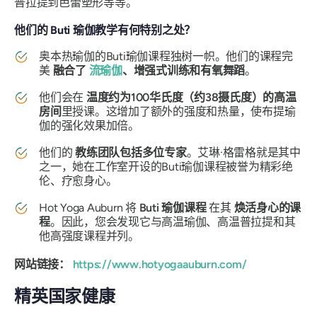
普拉提到芭蕾塑形等等。
他们的 Buti 瑜伽教学有何特别之处？
奥本热瑜伽的Buti瑜伽课程独树一帜。他们的课程完
美
融合了
流瑜伽
、增强式训练和有氧舞蹈
。
他们会在
温度约为100华氏度（约38摄氏度）的高温
房间
里授课。这增加了额外的强度和热量，使布提瑜
伽的强化效果加倍。
他们的
教练团队包括多位专家
。艾琳·格雷格就是其中
之一，她在工作室开设的Buti瑜伽课程被誉为精彩绝
伦、疗愈身心。
Hot Yoga Auburn 将
Buti 瑜伽课程
在其
焕活身心的课
程
。因此，您会发现它与高温瑜伽、高温普拉提和其
他高强度课程并列。
网站链接：
https://www.hotyogaauburn.com/
精英国家健康