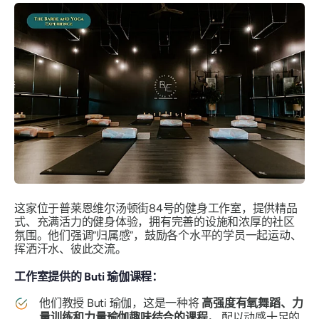
这家位于普莱恩维尔汤顿街84号的健身工作室，提供精品
式、充满活力的健身体验，拥有完善的设施和浓厚的社区
氛围。他们强调“归属感”，鼓励各个水平的学员一起运动、
挥洒汗水、彼此交流。
工作室提供的 Buti 瑜伽课程：
他们教授 Buti 瑜伽，这是一种将
高强度有氧舞蹈、力
量训练和力量瑜伽趣味结合的课程，
配以动感十足的