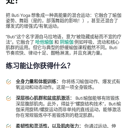
处？
把 Buti Yoga 想象成一种高能量的混合运动：它融合了瑜伽
姿势、舞蹈（是的，部落舞蹈的影响！），甚至还混合了
爆发式的增强式/有氧运动。
“Buti”这个名字源自马拉地语，意为“被隐藏或秘而不宣的疗
法”。它融合了
哈他瑜伽
和
阴瑜伽
例如呼吸、流动和核心
肌群的运用。但它与典型的舒缓瑜伽课程截然不同。Buti
节奏欢快、律动十足、酣畅淋漓，并且充满力量。
练习能让你获得什么？
全身力量和体能训练：
你将练习瑜伽动作、爆发式有
氧运动和动态动作。这是一项全身锻炼。
深层核心肌群和盆底肌激活：
Buti瑜伽能够有效锻炼
深层腹部肌肉。此外，得益于“螺旋结构技术”，Buti瑜
伽采用旋转/螺旋运动而非单纯的直线运动，能够激活
你在常规锻炼中不易锻炼到的稳定肌群。
柔韧性和灵活性，以及​​肌肉张力：
你通过运动、伸