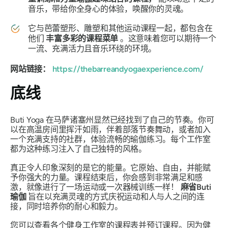
音乐，带给你全身心的体验，唤醒你的灵魂。
它与芭蕾塑形、雕塑和其他运动课程一起，都包含在
他们
丰富多彩的课程菜单
。这意味着您可以期待一个
一流、充满活力且音乐环绕的环境。
网站链接：
https://thebarreandyogaexperience.com/
底线
Buti Yoga 在马萨诸塞州显然已经找到了自己的节奏。你可
以在高温房间里挥汗如雨，伴着部落节奏舞动，或者加入
一个充满支持的社群，体验流畅的瑜伽练习。每个工作室
都为这种练习注入了自己独特的风格。
真正令人印象深刻的是它的能量。它原始、自由，并能赋
予你强大的力量。课程结束后，你会感到非常满足和感
激，就像进行了一场运动或一次器械训练一样！
麻省Buti
瑜伽
旨在以充满灵魂的方式庆祝运动和人与人之间的连
接，同时培养你的耐心和毅力。
您可以查看各个健身工作室的课程表并预订课程。因为健