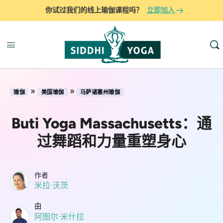
你试过我们的线上瑜伽课程吗？
立即加入
»
»
瑜伽
美国瑜伽
马萨诸塞州瑜伽
Buti Yoga Massachusetts：通
过舞蹈和力量重塑身心
作者
米拉·沃茨
由
阿图尔·米什拉