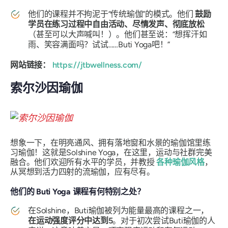
他们的课程并不拘泥于“传统瑜伽”的模式。他们
鼓励
学员在练习过程中自由活动、尽情发声、彻底放松
（甚至可以大声喊叫！）。他们甚至说：“想挥汗如
雨、笑容满面吗？试试……Buti Yoga吧！”
网站链接：
https://jtbwellness.com/
索尔沙因瑜伽
想象一下，在明亮通风、拥有落地窗和水景的瑜伽馆里练
习瑜伽！这就是Solshine Yoga，在这里，运动与社群完美
融合。他们欢迎所有水平的学员，并教授
各种瑜伽风格
，
从冥想到活力四射的流瑜伽，应有尽有。
他们的 Buti Yoga 课程有何特别之处？
在Solshine，Buti瑜伽被列为能量最高的课程之一，
在运动强度评分中达到5
。对于初次尝试Buti瑜伽的人