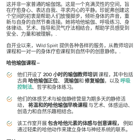
这并非一家普通的瑜伽馆。这是一个充满灵性的空间，旨
在疗愈身心、表达自我、寻求内心的平静。珍妮弗创建这
个空间的初衷是帮助人们放慢脚步，倾听身体的声音，重
新与自身的自然节奏连接。她将哈他瑜伽、呼吸练习、身
体律动、艺术、指导和灵气疗法相结合，帮助学员感受到
安全、力量和被理解。.
自开业以来，Wild Spirit 提供各种各样的服务，从教师培训
课程和一对一的身体疗愈课程到自然中的创意静修。.
哈他瑜伽课程 –
他们开设了
200 小时的瑜伽教师培训
课程，其中包括
古典
哈他瑜伽正位
、
流瑜伽
和
修复瑜伽
，以及
呼吸
控制法
、哲学和身体练习。
他们的体感艺术与瑜伽静修营是为期多天的静修活
动，
将温和的哈他瑜伽早晚课程
与艺术、体感运动、
创造力和自然乐趣相结合。
该工作室开展
包含哈他元素的体感与创意课程，
例如
通过轻柔的哈他动作来建立身体与神经系统的联系。