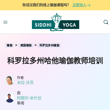
你试过我们的线上瑜伽课程吗？
立即加入
»
»
瑜伽
美国瑜伽
科罗拉多州瑜伽
科罗拉多州哈他瑜伽教师培训
作者
米拉·沃茨
由
阿图尔·米什拉
审阅