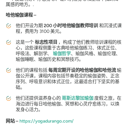
属感的地方。.
哈他瑜伽课程 –
他们开设为期
200 小时哈他瑜伽教师培训
和沉浸式课
程，费用为 3100 美元。
这是一个
标志性项目
，构成了他们教师培训课程的核
心，这些课程侧重于古典哈他瑜伽练习、体式正位、
呼吸法、解剖学、
瑜伽哲学
、瑜伽风格、瑜伽伦理、
瑜伽睡眠、瑜伽历史和冥想技巧。
他们的课程包括
每周定期开设的哈他瑜伽和哈他流
瑜
伽公开课，课程内容包括节奏稳定的瑜伽姿势、正念
序列、呼吸意识和体式正位，这最适合打下坚实的基
础。
他们还提供滋养身心的
哥斯达黎加瑜伽
度假之旅，在
海边进行每日哈他瑜伽、冥想和心灵疗愈练习，以焕
发身心活力。
网站 –
https://yogadurango.com/