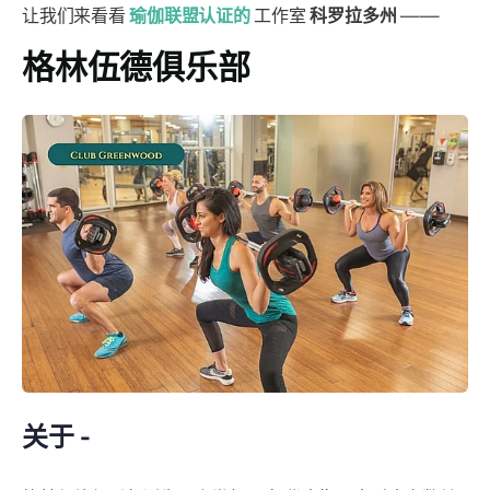
让我们来看看
瑜伽联盟认证的
工作室
科罗拉多州
——
格林伍德俱乐部
关于 -