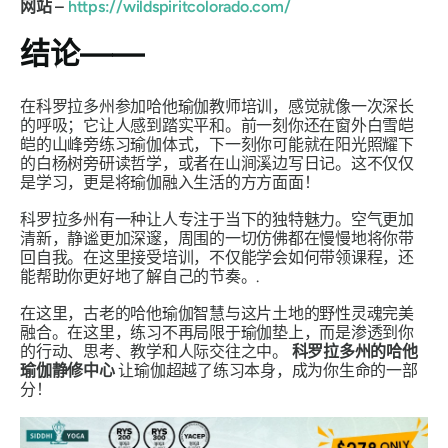
网站 –
https://wildspiritcolorado.com/
结论——
在科罗拉多州参加哈他瑜伽教师培训，感觉就像一次深长
的呼吸；它让人感到踏实平和。前一刻你还在窗外白雪皑
皑的山峰旁练习瑜伽体式，下一刻你可能就在阳光照耀下
的白杨树旁研读哲学，或者在山涧溪边写日记。这不仅仅
是学习，更是将瑜伽融入生活的方方面面！
科罗拉多州有一种让人专注于当下的独特魅力。空气更加
清新，静谧更加深邃，周围的一切仿佛都在慢慢地将你带
回自我。在这里接受培训，不仅能学会如何带领课程，还
能帮助你更好地了解自己的节奏。.
在这里，古老的哈他瑜伽智慧与这片土地的野性灵魂完美
融合。在这里，练习不再局限于瑜伽垫上，而是渗透到你
的行动、思考、教学和人际交往之中。
科罗拉多州的哈他
瑜伽静修中心
让瑜伽超越了练习本身，成为你生命的一部
分！