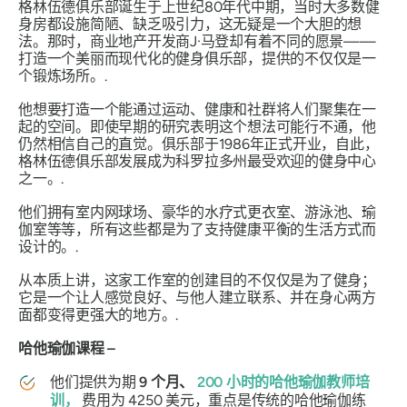
格林伍德俱乐部诞生于上世纪80年代中期，当时大多数健
身房都设施简陋、缺乏吸引力，这无疑是一个大胆的想
法。那时，商业地产开发商J·马登却有着不同的愿景——
打造一个美丽而现代化的健身俱乐部，提供的不仅仅是一
个锻炼场所。.
他想要打造一个能通过运动、健康和社群将人们聚集在一
起的空间。即使早期的研究表明这个想法可能行不通，他
仍然相信自己的直觉。俱乐部于1986年正式开业，自此，
格林伍德俱乐部发展成为科罗拉多州最受欢迎的健身中心
之一。.
他们拥有室内网球场、豪华的水疗式更衣室、游泳池、瑜
伽室等等，所有这些都是为了支持健康平衡的生活方式而
设计的。.
从本质上讲，这家工作室的创建目的不仅仅是为了健身；
它是一个让人感觉良好、与他人建立联系、并在身心两方
面都变得更强大的地方。.
哈他瑜伽课程 –
他们提供为期
9 个月、
200 小时的哈他瑜伽教师培
训，
费用为 4250 美元，重点是传统的哈他瑜伽练