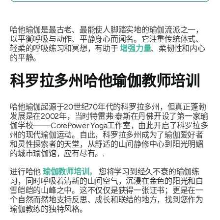
哈他瑜伽是最古老、最能使人脚踏实地的瑜伽流派之一，
以平衡呼吸与动作、平静身心而闻名。它注重传统体式、
轻柔的呼吸练习和冥想，有助于
增强力量
、柔韧性和内心
的平静。
科罗拉多州哈他瑜伽教师培训
哈他瑜伽起源于20世纪70年代的科罗拉多州，但真正蓬勃
发展是在2002年，当时特雷弗·泰斯在丹佛开设了第一家瑜
伽学校——CorePower Yoga工作室，由此开启了科罗拉多
州的现代瑜伽运动。自此，科罗拉多州成为了瑜伽爱好者
和灵性探索者的天堂，从舒适的山间静修中心到阳光明媚
的城市瑜伽馆，应有尽有。.
进行哈他
瑜伽教师培训，
您将学习到经久不衰的瑜伽练
习，同时呼吸着清新的山间空气，沉浸在金色的阳光和白
雪皑皑的山峰之中。这不仅仅是获得一张证书；更是在一
个自然而然地支持反思、成长和联结的地方，找到您作为
瑜伽教练的独特风格。