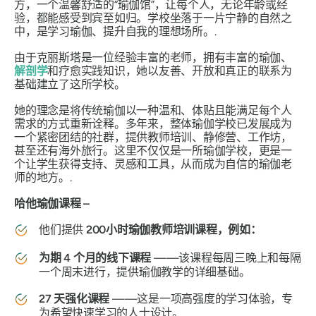
方，一个温馨舒适的“瑜伽馆”，让每个人，无论年龄或经
验，都能感受到宾至如归。学校坐落于一片宁静的自然之
中，是学习瑜伽、提升自我的理想场所。.
由于克丽斯塔是一位经验丰富的老师，拥有丰富的瑜伽、
解剖学
和疗愈实践知识，她以友善、开放和真正的联系为
基础建立了这所学校。
她的理念是将传统瑜伽以一种温和、体贴且能满足每个人
需求的方式重新诠释。多年来，整体瑜伽学校已发展成为
一个紧密团结的社群，提供教师培训、静修营、工作坊，
甚至还有海外旅行。这里不仅仅是一所瑜伽学校，更是一
个让学生获得支持、灵感和工具，从而成为自信的瑜伽老
师的地方。.
哈他瑜伽课程 –
他们提供
200小时瑜伽教师培训课程，例如：
为期 4 个月的线下课程
——该课程每周三晚上和每隔
一个周末进行，提供瑜伽教学的详细基础。
27 天强化课程
——这是一项高强度的学习体验，专
为希望快速学习的人士设计。