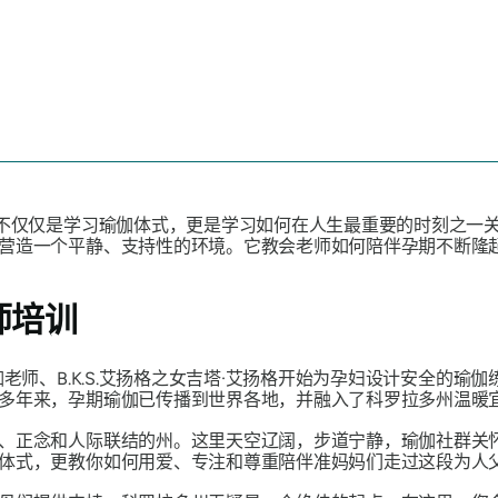
不仅仅是学习瑜伽体式，更是学习如何在人生最重要的时刻之一
营造一个平静、支持性的环境。它教会老师如何陪伴孕期不断隆
师培训
伽老师、B.K.S.艾扬格之女吉塔·艾扬格开始为孕妇设计安全的
多年来，孕期瑜伽已传播到世界各地，并融入了科罗拉多州温暖
、正念和人际联结的州。这里天空辽阔，步道宁静，瑜伽社群关
体式，更教你如何用爱、专注和尊重陪伴准妈妈们走过这段为人父