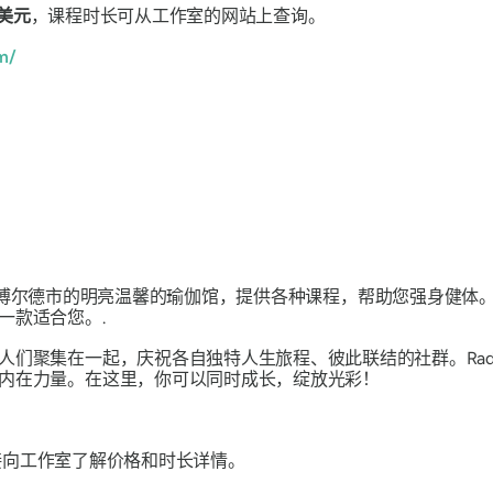
 美元
，课程时长可从工作室的网站上查询。
m/
罗拉多州博尔德市的明亮温馨的瑜伽馆，提供各种课程，帮助您强身健体。从充满活
一款适合您。.
集在一起，庆祝各自独特人生旅程、彼此联结的社群。Radiance
内在力量。在这里，你可以同时成长，绽放光彩！
接向工作室了解价格和时长详情。