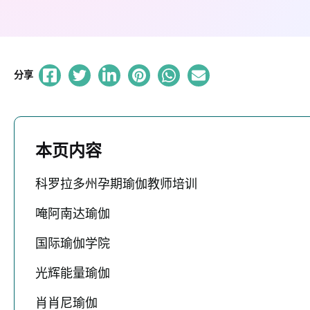
分享
本页内容
科罗拉多州孕期瑜伽教师培训
唵阿南达瑜伽
国际瑜伽学院
光辉能量瑜伽
肖肖尼瑜伽