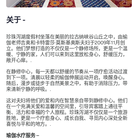
关于 -
珍珠泻湖度假村坐落在美丽的拉古纳峡谷山丘之中，由瑜
伽老师吉奥和卡特雷莎·莫斯基奥斯夫妇于2009年11月创
立。他们梦想打造的不仅仅是一个静修场所，更是一个温
暖、宁静的家，人们可以来到这里放松身心，舒缓压力，
敞开心扉。.
在静修中心，每一天都以舒缓的节奏从一项疗愈活动过渡
到下一项。清晨以轻柔的瑜伽伸展运动开启，唤醒身心。
随后，漫步或徒步于自然美景之中，有助于消除压力，带
来清新宁静的呼吸。.
这对夫妇将他们的爱和内在智慧亲自带到静修中心。他们
在一个充满关爱和温馨的空间里，引导宾客踏上通往平
衡、活力和幸福的个人旅程。珍珠泻湖不仅仅是一个旅游
胜地，更是一个疗愈身心、成长自我、寻觅内心深处全新
喜悦与平和的地方。.
瑜伽水疗服务 –