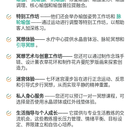
调理、核心瑜伽和瑜伽普拉提融合。
特别工作坊
——他们还会举办瑜伽姿势工作坊和
脉
轮瑜伽
——通过运动进行调整等特别工作坊，以帮助
客人加深练习。
冥想体验——
水疗中心提供水晶音钵浴、脉轮冥想和
引导冥想
。
冥想艺术与创意工作坊——
您还可以通过制作念珠手
链、设计薰衣草花环和制作花卉曼陀罗版画来探索创
造力。
迷宫体验——
七环迷宫漫步旨在进行正念运动、反思
和引导式步行冥想，从而实现平静的精神重置。
私人身心服务
——您还可以预订一对一冥想课程，可
选择是否使用水晶颂钵或红外线垫体验。
生活指导与个人成长——
它提供与专业生活教练的交
流机会，这些教练擅长压力管理、情绪平衡、目标设
定、界限建立和自信心培养。