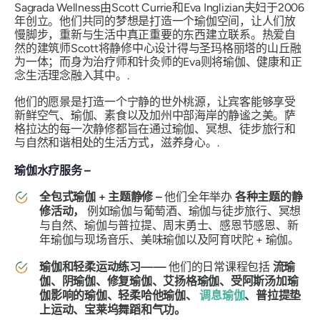
Sagrada Wellness由Scott Currie和Eva Inglizian夫妇于2006
年创立。他们共同的梦想是打造一个瑜伽空间，让人们放
慢脚步，重新与生活中真正重要的东西建立联系。热爱自
然的建筑师Scott将静修中心设计得与圣玛格丽塔的山丘融
为一体；而身为治疗师和针灸师的Eva则将瑜伽、健康和正
念生活理念融入其中。.
他们的愿景是打造一个宁静的世外桃源，让宾客能够享受
新鲜空气、瑜伽、素食以及加州中部海岸的静谧之美。萨
格拉达的每一次静修都旨在通过瑜伽、冥想、徒步旅行和
与自然和谐相处的生活方式，滋养身心。.
瑜伽水疗服务 –
全包式瑜伽 + 主题静修
–
他们全年举办
各种主题的静
修活动，
例如瑜伽与葡萄酒、瑜伽与徒步旅行、冥想
与自然、瑜伽与普拉提、周末勇士、感恩节感恩、新
年瑜伽与现场音乐、美味瑜伽以及阿育吠陀 + 瑜伽。
瑜伽和轻柔运动练习——
他们的日常课程包括
流瑜
伽、阴瑜伽、修复瑜伽、艾扬格瑜伽、受阿斯汤加瑜
伽影响的瑜伽、轻柔哈他瑜伽、
调息瑜伽
、普拉提垫
上运动、宝莱坞舞蹈和气功。