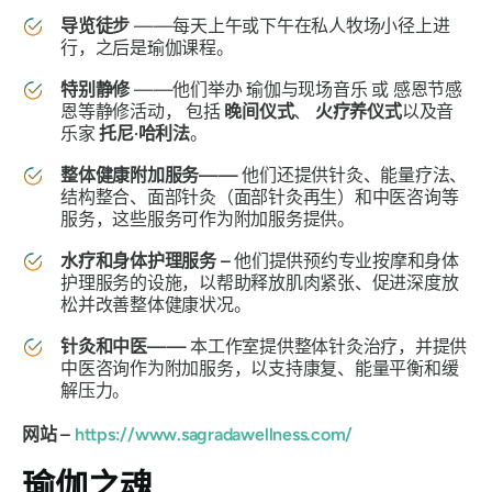
导览徒步
——每天上午或下午在私人牧场小径上进
行，之后是瑜伽课程。
特别静修
——他们举办
瑜伽与现场音乐
或
感恩节感
恩等静修活动，
包括
晚间仪式
、
火疗养仪式
以及音
乐家
托尼·哈利法
。
整体健康附加服务——
他们还提供针灸、能量疗法、
结构整合、面部针灸（面部针灸再生）和中医咨询等
服务，这些服务可作为附加服务提供。
水疗和身体护理服务 –
他们提供预约专业按摩和身体
护理服务的设施，以帮助释放肌肉紧张、促进深度放
松并改善整体健康状况。
针灸和中医——
本工作室提供整体针灸治疗，并提供
中医咨询作为附加服务，以支持康复、能量平衡和缓
解压力。
网站 –
https://www.sagradawellness.com/
瑜伽之魂