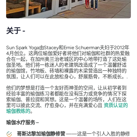
关于 -
Sun Spark Yoga由Stacey和Ernie Schuerman夫妇于2012年
4月创立。这两位瑜伽爱好者将他们对瑜伽和社群的热爱融
合在一起，在加州奥兰治老城区的中心地带打造了这处瑜
伽圣地。他们将一栋迷人的老建筑改造成了一个温馨舒适
的瑜伽馆，竹地板、砖墙和裸露的木梁营造出一种独特的
氛围，让人们可以在此放松身心，舒展筋骨，不断成长。.
他们的梦想是打造一个友好而神圣的空间，让从初学者到
经验丰富的瑜伽练习者都能在没有压力或竞争的情况下探
索瑜伽、普拉提和冥想。这是一个温馨的场所，人们在这
里可以彼此交流、疗愈身心，并在充满爱心且
资质认证的
瑜伽教练的
。
瑜伽水疗服务 –
哥斯达黎加瑜伽静修营
——这是一个引人入胜的静修