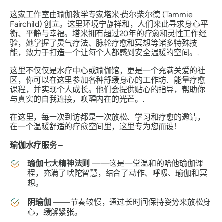
这家工作室由瑜伽教学专家塔米·费尔柴尔德 (Tammie
Fairchild) 创立。这里环境宁静祥和，人们来此寻求身心平
衡、平静与幸福。塔米拥有超过20年的疗愈和灵性工作经
验，她掌握了灵气疗法、脉轮疗愈和冥想等诸多特殊技
能，致力于打造一个让每个人都感到安全温暖的空间。.
这里不仅仅是水疗中心或瑜伽馆，更是一个充满关爱的社
区，你可以在这里参加各种舒缓身心的工作坊、能量疗愈
课程，并实现个人成长。他们会提供贴心的指导，帮助你
与真实的自我连接，唤醒内在的光芒。.
在这里，每一次到访都是一次放松、学习和疗愈的邀请，
在一个温暖舒适的疗愈空间里，这里专为您而设！
瑜伽水疗服务 –
瑜伽七大精神法则
——这是一堂温和的哈他瑜伽课
程，充满了吠陀智慧，结合了动作、呼吸、瑜伽和冥
想。
阴瑜伽
——节奏较慢，通过长时间保持姿势来放松身
心，缓解紧张。