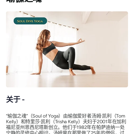
关于 -
“瑜伽之魂”（Soul of Yoga）由瑜伽爱好者汤姆·凯利（Tom
Kelly）和特里莎·凯利（Trisha Kelly）夫妇于2001年在加利
福尼亚州恩西尼塔斯创立。他们于1982年在帕萨迪纳一处
宁静的灵修中心相识。汤姆曾在那里做了25年的僧侣，过