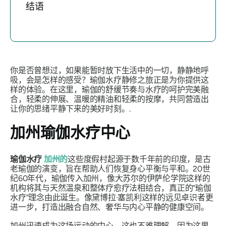
结语
你是否曾想过，如果能暂时放下生活中的一切，静静地呼
吸，会是怎样的感受？瑜伽水疗静修之旅正是为你提供这
样的体验。在这里，瑜伽的舒缓节奏与水疗的呵护完美融
合，轻柔的伸展、温暖的精油和轻柔的按摩，共同营造出
让你的思绪平静下来的美好时刻。.
加州瑜伽水疗中心
瑜伽水疗
加州的
这些度假村起源于数千年前的印度，是古
老瑜伽的演变，旨在帮助人们恢复身心平衡与平和。20世
纪60年代，瑜伽传入加州，像大苏尔的伊萨伦学院这样的
机构将其与天然温泉和整体疗愈疗法相结合，真正的“瑜伽
水疗”理念由此诞生。像黛博拉·塞凯利这样的远见卓识者更
进一步，打造出融合自然、奢华与内心平静的健康空间。
加州迅速成为这场运动的中心。这也不难理解，因为这里