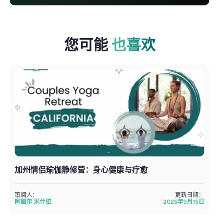
您可能
也喜欢
加州情侣瑜伽静修营：身心健康与疗愈
审阅人：
更新日期：
阿图尔·米什拉
2025年9月15日
A