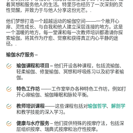
着冥想和服务他人的生活。特里莎也经历了一次深刻的灵
性觉醒，并致力于与他人分享这份光芒。.
他们梦想打造一个超越运动的瑜伽空间——一个敞开心
扉、灵性成长、与自我和他人建立深层连接的地方。这是
一个温暖的地方，每一堂课和每一次教师培训都邀请你探
索瑜伽，将其作为疗愈、觉察和获得真正内心平静的途
径。.
瑜伽水疗服务 –
瑜伽课程和项目
–
他们开设各种课程，包括流瑜伽、
轻柔瑜伽、修复瑜伽、冥想和呼吸练习以及初学者瑜
伽。
特色工作坊
——工作室举办各种特色工作坊，例如打
开心扉瑜伽、瑜伽睡眠和脉轮平衡。
教师培训课程
——这些课程包括对
瑜伽哲学
、
解剖学
和教学技能的深入学习。
健康与水疗服务
– 他们提供特殊的按摩疗法，包括深
层组织按摩、瑞典式按摩和治疗性按摩。