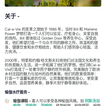
关于 -
Cal-a-Vie 的变革之旅始于 1986 年，当时 Bill 和 Marlene
Power 梦想打造一个人们可以驻足、疗愈身心、关爱自我
的场所。Bill 曾体验过 Golden Door 等养生中心，深受启
发，他们希望打造一个与众不同的静修之所，将温和的健
身、健康饮食和水疗相结合，帮助人们感到身心轻盈、活
力充沛。.
2000年，特里和约翰·哈文斯夫妇将他们对法国文化和养生
的热爱融入生活，进一步拓展了他们的梦想。他们将Cal-a-
Vie打造成了一处奢华而宁静的世外桃源，完美融合了欧洲
乡村庄园的魅力与加州的自然美景。他们的愿景很简单：
打造一个温馨私密的空间，让宾客能够放松身心，享受漫
步自然、品尝营养美食、静享片刻宁静等美好体验。.
瑜伽水疗服务 –
瑜伽课程 –
客人可以享受各种瑜伽风格，如
阿斯汤加
瑜伽
、
流瑜伽
、
阴瑜伽
、修复瑜伽、瑜伽塑形、瑜伽