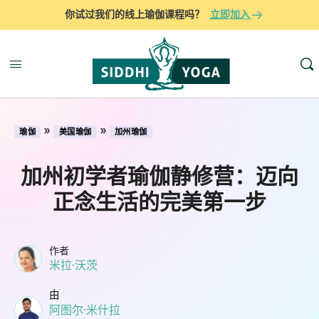
你试过我们的线上瑜伽课程吗？
立即加入
»
»
瑜伽
美国瑜伽
加州瑜伽
加州初学者瑜伽静修营：迈向
正念生活的完美第一步
作者
米拉·沃茨
由
阿图尔·米什拉