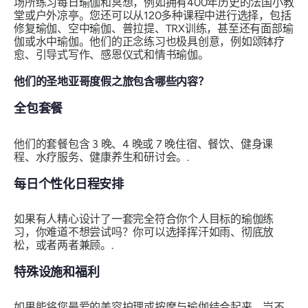
场所练习每日瑜伽和冥想，例如拥有400年历史的法国小教
堂或户外凉亭。您还可以从120多种课程中进行选择，包括
修复瑜伽、空中瑜伽、普拉提、TRX训练，甚至还有面部瑜
伽或水中瑜伽。他们的正念练习也极具创意，例如颂钵疗
愈、引导式写作、感恩仪式和情书瑜伽。
他们的圣地亚哥度假之旅包含哪些内容？
全包套餐
他们的套餐包含 3 晚、4 晚或 7 晚住宿、餐饮、健身课
程、水疗服务、健康养生和研讨会。.
每日个性化日程安排
如果有人精心设计了一套完全符合你个人目标的瑜伽练
习，你难道不想尝试吗？你可以选择挥汗如雨、彻底放
松，或者两者兼顾。.
特殊设施和福利
如果能将您最爱的美容护理或按摩与瑜伽结合起来，岂不