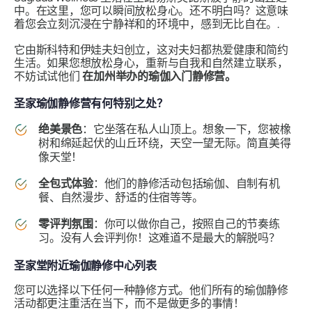
中。在这里，您可以瞬间放松身心。还不明白吗？这意味
着您会立刻沉浸在宁静祥和的环境中，感到无比自在。.
它由斯科特和伊娃夫妇创立，这对夫妇都热爱健康和简约
生活。如果您想放松身心，重新与自我和自然建立联系，
不妨试试他们
在加州举办的瑜伽入门静修营。
圣家瑜伽静修营有何特别之处？
绝美景色
：它坐落在私人山顶上。想象一下，您被橡
树和绵延起伏的山丘环绕，天空一望无际。简直美得
像天堂！
全包式体验
：他们的静修活动包括瑜伽、自制有机
餐、自然漫步、舒适的住宿等等。
零评判氛围
：你可以做你自己，按照自己的节奏练
习。没有人会评判你！这难道不是最大的解脱吗？
圣家堂附近瑜伽静修中心列表
您可以选择以下任何一种静修方式。他们所有的瑜伽静修
活动都更注重活在当下，而不是做更多的事情！