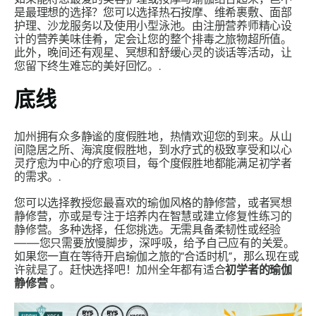
是最理想的选择？您可以选择热石按摩、维希裹敷、面部
护理、沙龙服务以及使用小型泳池。由注册营养师精心设
计的营养美味佳肴，定会让您的整个排毒之旅物超所值。
此外，晚间还有观星、冥想和舒缓心灵的谈话等活动，让
您留下终生难忘的美好回忆。.
底线
加州拥有众多静谧的度假胜地，热情欢迎您的到来。从山
间隐居之所、海滨度假胜地，到水疗式的极致享受和以心
灵疗愈为中心的疗愈项目，每个度假胜地都能满足初学者
的需求。.
您可以选择教授您最喜欢的瑜伽风格的静修营，或者冥想
静修营，亦或是专注于培养内在智慧或建立修复性练习的
静修营。多种选择，任您挑选。无需具备柔韧性或经验
——您只需要放慢脚步，深呼吸，给予自己应有的关爱。
如果您一直在等待开启瑜伽之旅的“合适时机”，那么现在或
许就是了。赶快选择吧！加州全年都有适合
初学者的瑜伽
静修营
。