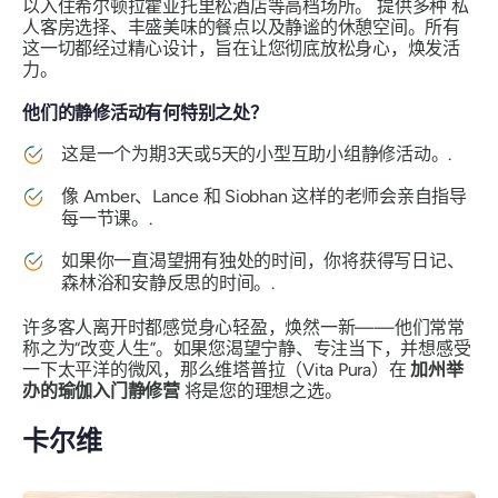
以入住希尔顿拉霍亚托里松酒店等高档场所
。
提供多种
私
人客房选择、丰盛美味的餐点以及静谧的休憩空间。所有
这一切都经过精心设计，旨在让您彻底放松身心，焕发活
力。
他们的静修活动有何特别之处？
这是一个为期3天或5天的小型互助小组静修活动。.
像 Amber、Lance 和 Siobhan 这样的老师会亲自指导
每一节课。.
如果你一直渴望拥有独处的时间，你将获得写日记、
森林浴和安静反思的时间。.
许多客人离开时都感觉身心轻盈，焕然一新——他们常常
称之为“改变人生”。如果您渴望宁静、专注当下，并想感受
一下太平洋的微风，那么维塔普拉（Vita Pura）在
加州举
办的瑜伽入门静修营
将是您的理想之选。
卡尔维