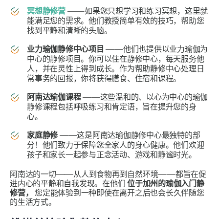
冥想静修营
——如果您只想学习和练习冥想，这里就
能满足您的需求。他们教授简单有效的技巧，帮助您
找到平静和清晰的头脑。
业力瑜伽静修中心项目
——他们也提供以业力瑜伽为
中心的静修项目。你可以住在静修中心，每天服务他
人，并在灵性上得到成长。作为帮助静修中心处理日
常事务的回报，你将获得膳食、住宿和课程。
阿南达瑜伽课程
——这些温和的、以心为中心的瑜伽
静修课程包括呼吸练习和肯定语，旨在提升您的身
心。
家庭静修
——这是阿南达瑜伽静修中心最独特的部
分！他们致力于保障您全家人的身心健康。他们欢迎
孩子和家长一起参与正念活动、游戏和静谧时光。
阿南达的一切——从人到食物再到自然环境——都旨在促
进内心的平静和自我发现。在他们
位于加州的瑜伽入门静
修营，
您定能体验到一种即使在离开之后也会长久伴随您
的生活方式。