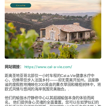
网站链接：
https://www.cal-a-vie.com/
距离圣地亚哥北部仅一小时车程的Cal‑a‑Vie健康水疗中
心，仿佛带您步入法国乡村——却无需离开加州。这座静
谧的度假胜地掩映在200英亩的薰衣草田和橄榄树林中，将
欧式风情与悠闲的海岸氛围完美融合。.
他们的瑜伽水疗静修中心以其超越瑜伽本身的体验而闻
名。
他们提供身心灵魂的全面重置。您可以在如梦似幻的