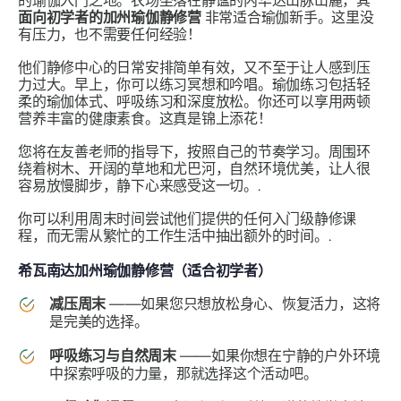
的瑜伽入门之地。农场坐落在静谧的内华达山脉山麓，其
面向初学者的加州瑜伽静修营
非常适合瑜伽新手。这里没
有压力，也不需要任何经验！
他们静修中心的日常安排简单有效，又不至于让人感到压
力过大。早上，你可以练习冥想和吟唱。瑜伽练习包括轻
柔的瑜伽体式、呼吸练习和深度放松。你还可以享用两顿
营养丰富的健康素食。这真是锦上添花！
您将在友善老师的指导下，按照自己的节奏学习。周围环
绕着树木、开阔的草地和尤巴河，自然环境优美，让人很
容易放慢脚步，静下心来感受这一切。.
你可以利用周末时间尝试他们提供的任何入门级静修课
程，而无需从繁忙的工作生活中抽出额外的时间。.
希瓦南达加州瑜伽静修营（适合初学者）
减压周末
——如果您只想放松身心、恢复活力，这将
是完美的选择。
呼吸练习与自然周末
——如果你想在宁静的户外环境
中探索呼吸的力量，那就选择这个活动吧。