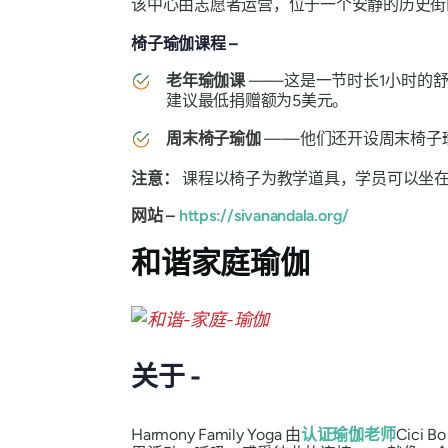
该中心由志愿者运营，位于一个安静的历史街
椅子瑜伽课程 –
老年瑜伽课
——这是一节时长1小时的
建议最低捐赠额为5美元。
周末椅子瑜伽
——他们还开设周末椅子
注意：
课程以椅子为教学道具，学员可以坐
网站 –
https://sivanandala.org/
和谐家庭瑜伽
关于 -
Harmony Family Yoga 由
认证瑜伽老师
Cic