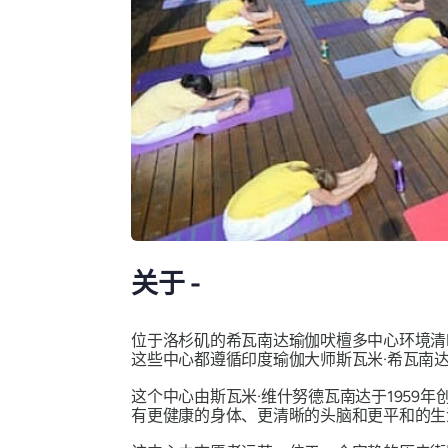
关于 -
位于洛杉矶的希瓦南达瑜伽吠檀多中心环境清
这些中心都遵循印度瑜伽大师斯瓦米·希瓦南达
这个中心由斯瓦米·维什努德瓦南达于1959
有更健康的身体、更清晰的头脑和更平和的生