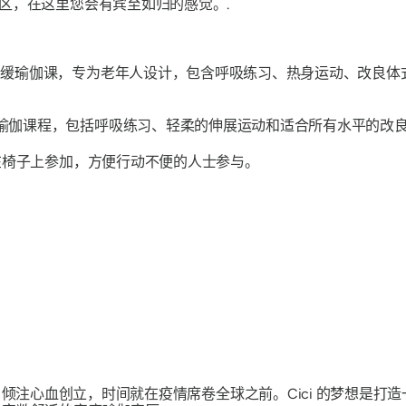
区，在这里您会有宾至如归的感觉。.
舒缓瑜伽课，专为老年人设计，包含呼吸练习、热身运动、改良体
瑜伽课程，包括呼吸练习、轻柔的伸展运动和适合所有水平的改
在椅子上参加，方便行动不便的人士参与。
i Bo 倾注心血创立，时间就在疫情席卷全球之前。Cici 的梦想