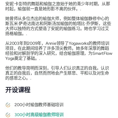
安妮·卡彭特的舞蹈和瑜伽之旅始于她的青少年时期，从那
时起，瑜伽就一直是她形影不离的伙伴。.
她曾师从多位杰出的瑜伽大师，例如整体瑜伽静修中心的
斯瓦米·萨奇达南达和阿斯汤加瑜伽的帕塔比·乔伊斯，这些
大师以独特的方式塑造了安妮的瑜伽练习。她也学习过艾
扬格瑜伽。.
从2003年到2009年，Annie领导了Yogaworks的教师培训
项目，在此期间培养了许多顶尖教师。她多年深厚的舞蹈
经验和对解剖学的深入研究，结合瑜伽原理，为SmartFlow
Yoga奠定了基础。.
他们的教导简明而深刻，引导人们认识真正的自我。认识
真正的自我后，自然而然地会产生慈悲、平和以及对生命
的感恩之心。.
开设课程
200小时瑜伽教师基础培训
300小时高级瑜伽教师培训