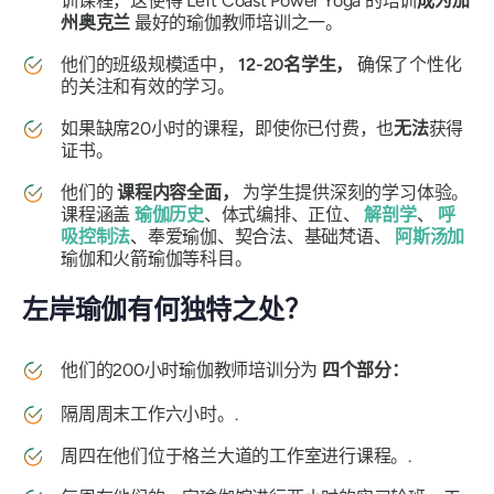
训课程，这使得 Left Coast Power Yoga 的培训
成为加
州奥克兰
最好的瑜伽教师培训之一。
他们的班级规模适中，
12-20名学生，
确保了个性化
的关注和有效的学习。
如果缺席20小时的课程，即使你已付费，也
无法
获得
证书。
他们的
课程内容全面，
为学生提供深刻的学习体验。
课程涵盖
瑜伽历史
、体式编排、正位、
解剖学
、
呼
吸控制法
、奉爱瑜伽、契合法、基础梵语、
阿斯汤加
瑜伽和火箭瑜伽等科目。
左岸瑜伽有何独特之处？
他们的200小时瑜伽教师培训分为
四个部分：
隔周周末工作六小时。.
周四在他们位于格兰大道的工作室进行课程。.