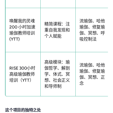
唤醒我的灵魂
流瑜伽、哈他
精简课程：注
200 小时加速
瑜伽、修复瑜
重自我发现和
瑜伽教师培训
伽、冥想、呼
个人赋能
(YTT)
吸控制法
高级模块：瑜
流瑜伽、哈他
RISE 300小时
伽哲学、解剖
瑜伽、修复瑜
高级瑜伽教师
学、体式、冥
伽、冥想、正
培训（YTT）
想、社会正义
念
和导师制
这个项目的独特之处