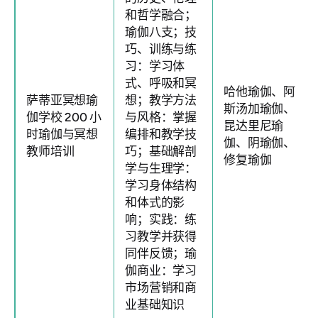
和哲学融合；
瑜伽八支；技
巧、训练与练
习：学习体
式、呼吸和冥
哈他瑜伽、阿
萨蒂亚冥想瑜
想；教学方法
斯汤加瑜伽、
伽学校 200 小
与风格：掌握
昆达里尼瑜
时瑜伽与冥想
编排和教学技
伽、阴瑜伽、
教师培训
巧；基础解剖
修复瑜伽
学与生理学：
学习身体结构
和体式的影
响；实践：练
习教学并获得
同伴反馈；瑜
伽商业：学习
市场营销和商
业基础知识