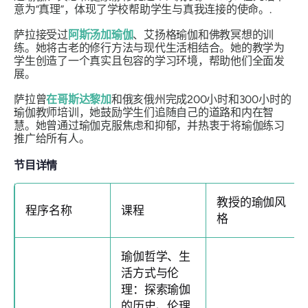
意为“真理”，体现了学校帮助学生与真我连接的使命。.
萨拉接受过
阿斯汤加瑜伽
、艾扬格瑜伽和佛教冥想的训
练。她将古老的修行方法与现代生活相结合。她的教学为
学生创造了一个真实且包容的学习环境，帮助他们全面发
展。
萨拉曾
在哥斯达黎加
和俄亥俄州完成200小时和300小时的
瑜伽教师培训，她鼓励学生们追随自己的道路和内在智
慧。她曾通过瑜伽克服焦虑和抑郁，并热衷于将瑜伽练习
推广给所有人。
节目详情
教授的瑜伽风
程序名称
课程
格
瑜伽哲学、生
活方式与伦
理：探索瑜伽
的历史、伦理