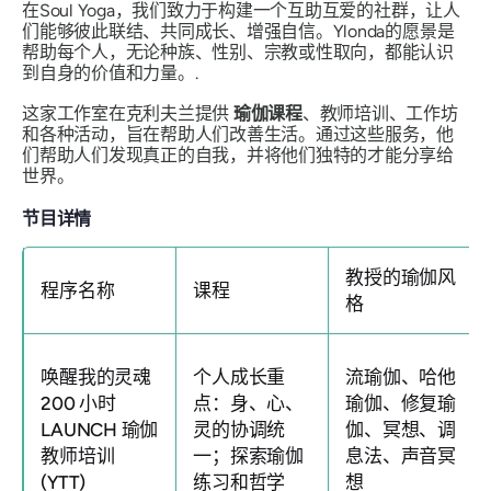
在Soul Yoga，我们致力于构建一个互助互爱的社群，让人
们能够彼此联结、共同成长、增强自信。Ylonda的愿景是
帮助每个人，无论种族、性别、宗教或性取向，都能认识
到自身的价值和力量。.
这家工作室在克利夫兰提供
瑜伽课程
、教师培训、工作坊
和各种活动，旨在帮助人们改善生活。通过这些服务，他
们帮助人们发现真正的自我，并将他们独特的才能分享给
世界。
节目详情
教授的瑜伽风
程序名称
课程
格
唤醒我的灵魂
个人成长重
流瑜伽、哈他
200 小时
点：身、心、
瑜伽、修复瑜
LAUNCH 瑜伽
灵的协调统
伽、冥想、调
教师培训
一；探索瑜伽
息法、声音冥
(YTT)
练习和哲学
想