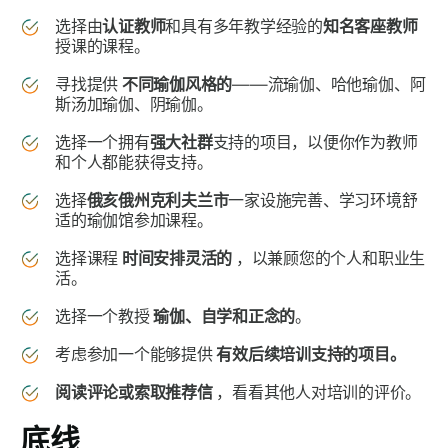
选择由
认证教师
和具有多年教学经验的
知名客座教师
授课的课程。
寻找提供
不同瑜伽风格的
——流瑜伽、哈他瑜伽、阿
斯汤加瑜伽、阴瑜伽。
选择一个拥有
强大社群
支持的项目，以便你作为教师
和个人都能获得支持。
选择
俄亥俄州克利夫兰市
一家设施完善、学习环境舒
适的瑜伽馆参加课程。
选择课程
时间安排灵活的
，以兼顾您的个人和职业生
活。
选择一个教授
瑜伽、自学和正念的
。
考虑参加一个能够提供
有效后续培训支持的项目。
阅读评论或索取推荐信
，看看其他人对培训的评价。
底线