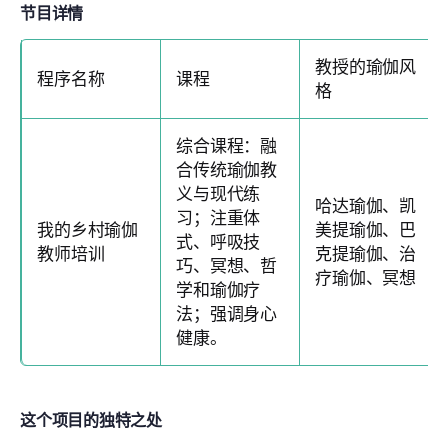
节目详情
教授的瑜伽风
程序名称
课程
格
综合课程：融
合传统瑜伽教
义与现代练
哈达瑜伽、凯
习；注重体
我的乡村瑜伽
美提瑜伽、巴
式、呼吸技
教师培训
克提瑜伽、治
巧、冥想、哲
疗瑜伽、冥想
学和瑜伽疗
法；强调身心
健康。
这个项目的独特之处