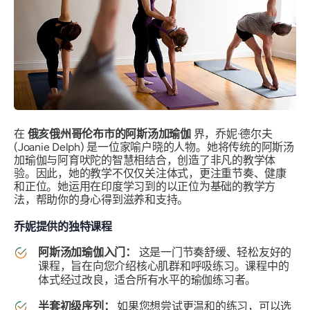
在
俄亥俄州哥伦布市的阿斯汤加瑜伽
界，乔妮·德尔夫
(Joanie Delph) 是一位家喻户晓的人物。她将传统的阿斯汤
加瑜伽与阿育吠陀的智慧相结合，创造了非凡的教学体
验。因此，她的教学不仅仅关注体式，更注重节奏、健康
和正位。她运用在印度学习到的以正位为基础的教学方
法，帮助你的身心得到滋养和支持。
乔妮提供的独特课程
阿斯汤加瑜伽入门：
这是一门节奏舒缓、轻松友好的
课程，旨在向您介绍核心肌群和呼吸练习。课程中的
体式经过改良，适合所有水平的瑜伽练习者。
半套初级序列：
如果您想尝试更温和的练习，可以选