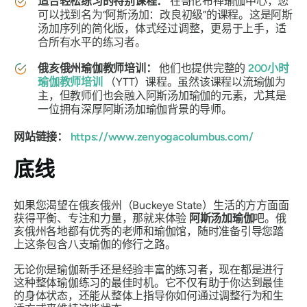
适合轻松练习的特别课程：
在哥伦布禅瑜伽中心，您
可以找到名为“阿斯汤加：改良初级”的课程。这是阿斯
汤加序列的简化版，体式经过调整，更易于上手，适
合所有水平的练习者。
俄亥俄州瑜伽教师培训：
他们也提供完整的
200小时
瑜伽教师培训
（YTT）课程。虽然该课程以流瑜伽为
主，但教师们也会融入阿斯汤加瑜伽的元素，尤其是
一位拥有深厚阿斯汤加瑜伽背景的导师。
网站链接：
https://www.zenyogacolumbus.com/
底线
如果您渴望在俄亥俄州（Buckeye State）生活的方方面面
获得平衡、专注和力量，那就来体验
阿斯汤加瑜伽
吧。俄
亥俄州各地都有优秀的老师和瑜伽馆，随时准备引导您踏
上这条包含八支瑜伽的修行之路。
无论你是瑜伽新手还是经验丰富的练习者，现在都是进行
这种整体瑜伽练习的最佳时机。它不仅有助于你达到最佳
的身体状态，还能从整体上指导你如何通过调整行为和生