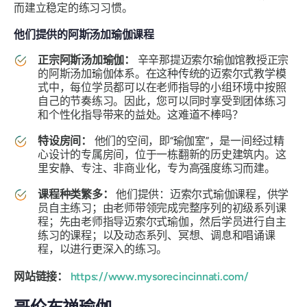
而建立稳定的练习习惯。
他们提供的阿斯汤加瑜伽课程
正宗阿斯汤加瑜伽：
辛辛那提迈索尔瑜伽馆教授正宗
的阿斯汤加瑜伽体系。在这种传统的迈索尔式教学模
式中，每位学员都可以在老师指导的小组环境中按照
自己的节奏练习。因此，您可以同时享受到团体练习
和个性化指导带来的益处。这难道不棒吗？
特设房间：
他们的空间，即“瑜伽室”，是一间经过精
心设计的专属房间，位于一栋翻新的历史建筑内。这
里安静、专注、非商业化，专为高强度练习而建。
课程种类繁多：
他们提供：迈索尔式瑜伽课程，供学
员自主练习；由老师带领完成完整序列的初级系列课
程；先由老师指导迈索尔式瑜伽，然后学员进行自主
练习的课程；以及动态系列、冥想、调息和唱诵课
程，以进行更深入的练习。
网站链接：
https://www.mysorecincinnati.com/