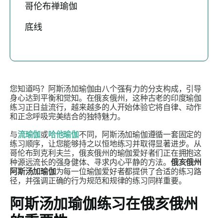
哥伦布禅瑜伽
底线
您知道吗？阿斯汤加瑜伽由八个强有力的分支构成，引导
身心达到平衡和觉知。在俄亥俄州，这种古老的印度瑜伽
练习正日益流行，越来越多的人开始体验它将自律、动作
和正念呼吸完美结合的独特魅力。
与
流瑜伽
或
哈他瑜伽
不同，阿斯汤加瑜伽遵循一套固定的
练习顺序，让您能够持之以恒地练习并取得显著进步。从
哥伦布到克利夫兰，俄亥俄州的瑜伽爱好者们正在拥抱这
种源远流长的强身健体、寻求内心平静的方法。
俄亥俄州
阿斯汤加瑜伽
为每一位瑜伽爱好者都提供了合适的练习路
径，并强调正确的行为规范和规律的练习同样重要。
阿斯汤加瑜伽练习在俄亥俄州