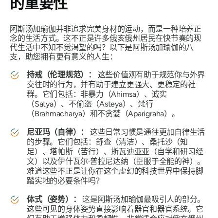
的重要性
阿斯汤加瑜伽并非追求完美身材的运动，而是一种培养正
念的生活方式。这不正是许多俄亥俄州居民在快节奏的现
代生活中不知不觉渴望的吗？以下是阿斯汤加瑜伽的八
支，助您拥有更有意义的人生：
持戒（伦理规范）：
这些价值观有助于规范你与外界
交往时的行为，并有助于建立更强大、更稳定的社
群。它们包括：非暴力（Ahimsa）、诚实
（Satya）、不偷盗（Asteya）、梵行
（Brahmacharya）和不贪婪（Aparigraha）。
尼亚玛（自律）：
这些日常习惯是通往更加自律生活
的步骤。它们包括：舒查（清洁）、桑托沙（知
足）、塔帕斯（苦行）、斯瓦迪亚亚（自学和研习经
文）以及伊什瓦尔·普拉尼达纳（臣服于全能的神）。
难道这些不正是让你在这个虚幻的科技世界中保持脚
踏实地的必要条件吗？
体式（姿势）：
这是阿斯汤加瑜伽最吸引人的部分。
这些可见的身体姿势直接影响着器官和器官系统。它