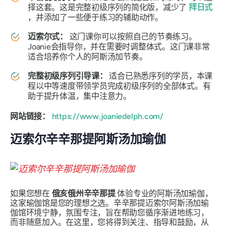
择这套。这是完整初级序列的简化版，减少了
拜日式
，并添加了一些便于练习的辅助动作。
迈索尔式：
这门课你可以按照自己的节奏练习。
Joanie会指导你，并在需要时调整体式。这门课非常
适合培养你个人的阿斯汤加节奏。
完整初级序列引导课：
适合已熟悉序列的学员，本课
程以中等速度带领学员完成初级序列的全部体式。有
助于提升体温，集中注意力。
网站链接：
https://www.joaniedelph.com/
迈索尔辛辛那提阿斯汤加瑜伽
如果您想在
俄亥俄州辛辛那提
体验专业的阿斯汤加瑜伽，
这家瑜伽馆是您的理想之选。辛辛那提迈索尔阿斯汤加瑜
伽馆环境宁静，氛围专注，旨在帮助您循序渐进地练习，
而非随意加入。在这里，您将得到关注、指导和鼓励，从