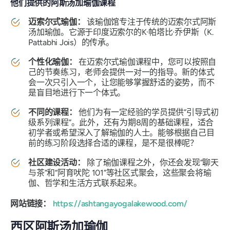
他们提供的阿斯汤加瑜伽课程
迈索尔式瑜伽：
该瑜伽馆专注于传统的迈索尔式阿斯
汤加瑜伽。它源于印度迈索尔的K·帕塔比·乔伊斯（K.
Pattabhi Jois）的传承。
个性化瑜伽：
在迈索尔式瑜伽课程中，您可以按照自
己的节奏练习，老师会提供一对一的指导。新的体式
会一次只引入一个，让您能够掌握舒适的姿势，而不
是盲目地进行下一个体式。
不同的课程：
他们为有一定经验的学员提供“引导式初
级系列课程”。此外，还有为期8周的基础课程，适合
初学者或希望深入了解瑜伽的人士。能够根据自己目
前的练习阶段选择合适的课程，是不是很棒呢？
社区建设活动：
除了瑜伽课程之外，你还会发现“聊天
与茶”和“阿育吠陀 101”等社区式聚会，这些聚会将瑜
伽、哲学和生活方式联系起来。
网站链接：
https://ashtangayogalakewood.com/
西区阿斯汤加瑜伽