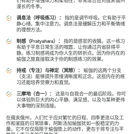
们有助于增强体力和柔韧性，非常适合应对俄亥俄州
漫长的冬季。
调息法（呼吸练习）：
指的是调节呼吸。它有助于平
静心绪，集中注意力。调息法是缓解压力和平衡情绪
的理想方法。
制感（Pratyahara）：
指的是感官的收摄。这一练习
有助于平息日常生活的喧嚣，让你通过内省获得平
静。练习制感将成为你人生的转折点。因为你内在的
瑜伽之旅直接取决于你的制感练习的效果。
持戒（专注）与禅定（冥想）：
瑜伽的这两个分支
（支法）能够提升思维清晰度和正念。这些内在的练
习还能培养觉察力和直觉。
三摩地（合一）：
这是与自我合一的最后阶段。你可
以体验到巨大的内心平静、满足感，以及与某种更伟
大事物的深刻连接。
在俄亥俄州，人们忙于应对繁忙的日程、四季更迭以及工
作和家庭的日常琐事，阿斯汤加瑜伽犹如一股稳定的力
量。它不仅仅局限于瑜伽垫上的动作，更在于将专注与平