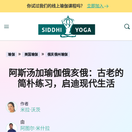
你试过我们的线上瑜伽课程吗？
立即加入
»
»
瑜伽
美国瑜伽
俄亥俄州瑜伽
阿斯汤加瑜伽俄亥俄：古老的
简朴练习，启迪现代生活
作者
米拉·沃茨
由
阿图尔·米什拉