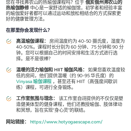
您在寻找弗农山的热瑜伽课程吗？位于
俄亥俄州弗农山的
热瑜伽静修
中心是一家舒适的瑜伽馆，初学者和经验丰富
的瑜伽爱好者都可以通过运动和放松相结合的方式探索更
好的健康管理方法。
在那里你会发现什么？
高温瑜伽课程：
房间温度约为 40-50 摄氏度，湿度为
40-50%。课程时长分别为 60 分钟、75 分钟和 90 分
钟。您可以根据自己的时间安排和生活方式进行选
择。是不是很棒？
温暖的活力瑜伽和 HIIT 瑜伽风格：
如果您喜欢温度较
低的房间，他们提供温暖（约 90-95 华氏度）的
Vinyasa 瑜伽课程
，甚至还有 HIIT（高强度间歇训
练）课程，可进行全身锻炼。
工作室氛围与理念：
该工作室自诩提供的不仅仅是塑
造健美体型的健身课程，他们还教授瑜伽、肢体律动
和冥想，旨在实现“身心灵”的联结。
网站链接：
https://www.hotyogaescape.com/