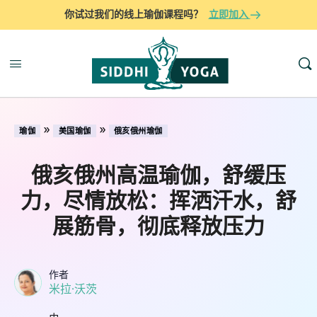
你试过我们的线上瑜伽课程吗？
立即加入
»
»
瑜伽
美国瑜伽
俄亥俄州瑜伽
俄亥俄州高温瑜伽，舒缓压
力，尽情放松：挥洒汗水，舒
展筋骨，彻底释放压力
作者
米拉·沃茨