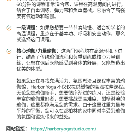
60分钟的课程非常适合您，课程在高温房间内进行，
结合了自重训练、弹力带和负重器械。它融合了高强
度有氧运动和瑜伽。
一级课程
：如果您想要一节节奏较慢、适合初学者的
高温课程，重点在于基本功、呼吸和安全动作，那么
就选择这门课程。
核心瑜伽/力量瑜伽
：这两门课程均在高温环境下进
行，结合了传统瑜伽流程和负重训练或核心力量训
练，让您在课后既能感受到身体的舒展，又能塑造出
优美的体型。
如果您正在寻找充满活力、氛围融洽且课程丰富的瑜
伽馆，Harbor Yoga 不仅仅提供缓慢的高温拉伸课程。
无论您是瑜伽新手，想要循序渐进的练习，还是经验
丰富的瑜伽爱好者，想要挑战更高难度、酣畅淋漓的
瑜伽，这里都能满足您的需求。由于这里注重力量与
平静的平衡，您可以在都柏林的家中同时享受到瑜伽
的氛围和锻炼带来的益处。
网站链接：
https://harboryogastudio.com/