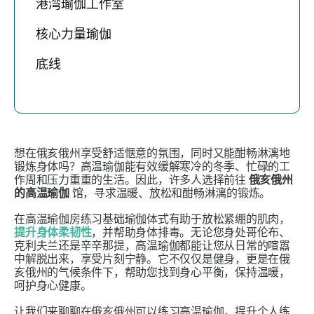
港湾瑜伽工作室
核心力量瑜伽
底线
想在俄亥俄州享受舒适惬意的氛围，同时又能酣畅淋漓地
锻炼身体吗？高温瑜伽能有效缓解寒冷的冬季、忙碌的工
作周和压力重重的生活。因此，许多人选择前往
俄亥俄州
的高温瑜伽
馆，寻求温暖、放松和酣畅淋漓的锻炼。
在高温瑜伽房练习基础瑜伽体式有助于放松紧绷的肌肉，
提升身体柔韧性
，并帮助身体排毒。无论您身处哥伦布、
克利夫兰还是辛辛那提，高温瑜伽都能让您从日常的喧嚣
中解脱出来，享受片刻宁静。它不仅仅是健身，更是在俄
亥俄州的气候条件下，帮助您找到身心平衡，保持温暖，
呵护身心健康。
让我们来聊聊在俄亥俄州可以练习高温瑜伽，提升个人练