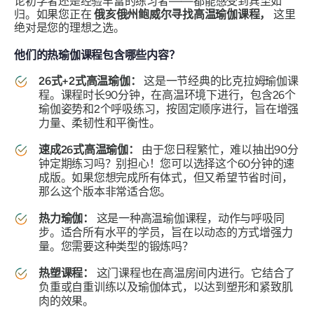
论初学者还是经验丰富的练习者——都能感受到宾至如
归。如果您正在
俄亥俄州鲍威尔寻找高温瑜伽课程，
这里
绝对是您的理想之选。
他们的热瑜伽课程包含哪些内容？
26式+2式高温瑜伽：
这是一节经典的比克拉姆瑜伽课
程。课程时长90分钟，在高温环境下进行，包含26个
瑜伽姿势和2个呼吸练习，按固定顺序进行，旨在增强
力量、柔韧性和平衡性。
速成26式高温瑜伽：
由于您日程繁忙，难以抽出90分
钟定期练习吗？别担心！您可以选择这个60分钟的速
成版。如果您想完成所有体式，但又希望节省时间，
那么这个版本非常适合您。
热力瑜伽：
这是一种高温瑜伽课程，动作与呼吸同
步。适合所有水平的学员，旨在以动态的方式增强力
量。您需要这种类型的锻炼吗？
热塑课程：
这门课程也在高温房间内进行。它结合了
负重或自重训练以及瑜伽体式，以达到塑形和紧致肌
肉的效果。