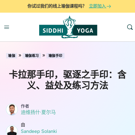
你试过我们的线上瑜伽课程吗？
立即加入
»
»
瑜伽
瑜伽练习
瑜伽手印
卡拉那手印，驱逐之手印：含
义、益处及练习方法
作者
迪维扬什·夏尔马
由
Sandeep Solanki