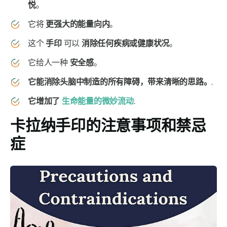
悦
。
它将
更强大的能量向内
。
这个
手印
可以
消除任何疾病或健康状况
。
它给人一种
安全感
。
它能消除头脑中制造的所有障碍，带来清晰的思路。
.
它增加了
生命能量
的微妙流动
.
卡拉纳手印
的注意事项和禁忌
症