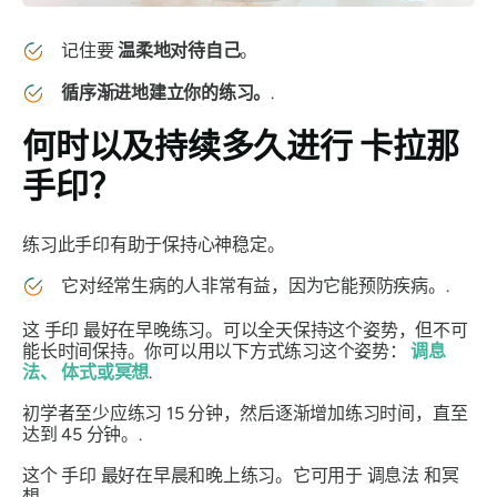
记住要
温柔地对待自己
。
循序渐进地建立你的练习。
.
何时以及持续多久进行
卡拉那
手印
？
练习此
手印
有助于保持心神稳定。
它对经常生病的人非常有益，因为它能预防疾病。.
这
手印
最好在早晚练习。可以全天保持这个姿势，但不可
能长时间保持。你可以用以下方式练习这个姿势：
调息
法
、
体式
或冥想
.
初学者至少应练习 15 分钟，然后逐渐增加练习时间，直至
达到 45 分钟。.
这个
手印
最好在早晨和晚上练习。它可用于
调息法
和冥
想。