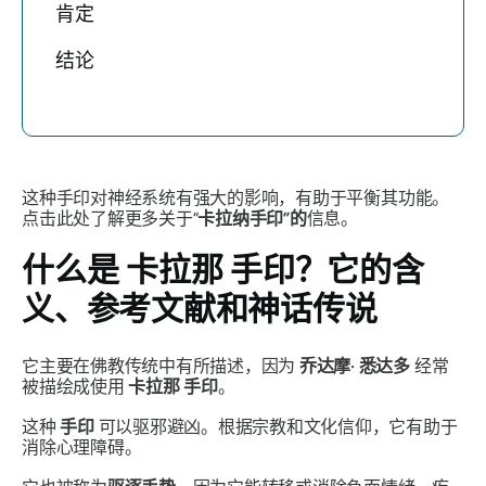
肯定
结论
这种
手印
对神经系统有强大的影响，有助于平衡其功能。
点击此处了解更多关于“
卡拉纳
手印”的
信息。
什么是
卡拉那
手印
？它的含
义、参考文献和神话传说
它主要在佛教传统中有所描述，因为
乔达摩·
悉达多
经常
被描绘成使用
卡拉那
手印
。
这种
手印
可以驱邪避凶。根据宗教和文化信仰，它有助于
消除心理障碍。