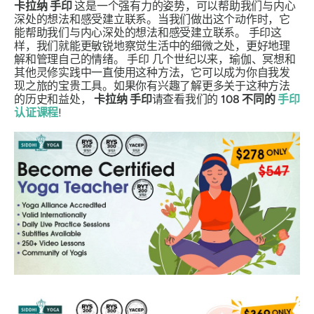
卡拉纳
手印
这是一个强有力的姿势，可以帮助我们与内心
深处的想法和感受建立联系。当我们做出这个动作时，它
能帮助我们与内心深处的想法和感受建立联系。
手印
这
样，我们就能更敏锐地察觉生活中的细微之处，更好地理
解和管理自己的情绪。
手印
几个世纪以来，瑜伽、冥想和
其他灵修实践中一直使用这种方法，它可以成为你自我发
现之旅的宝贵工具。如果你有兴趣了解更多关于这种方法
的历史和益处，
卡拉纳
手印
请查看我们的
108
不同的
手印
认证课程
!