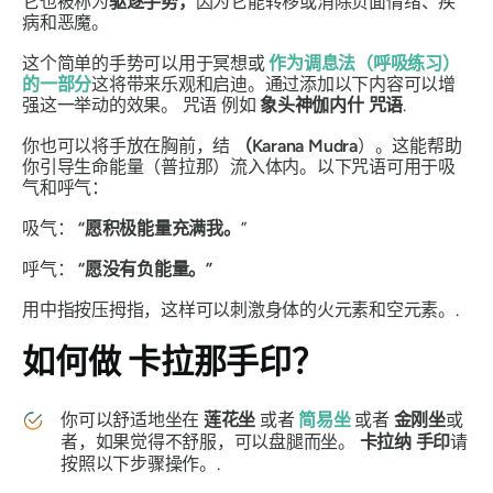
它也被称为
驱逐
手势
，
因为它能转移或消除负面情绪、疾
病和恶魔。
这个简单的手势可以用于冥想或
作为
调息法
（呼吸练习）
的一部分
这将带来乐观和启迪。通过添加以下内容可以增
强这一举动的效果。
咒语
例如
象头神伽内什
咒语
.
你也可以将手放在胸前，结
（Karana
Mudra
）。这能帮助
你引导生命能量（普拉那）流入体内。以下咒语可用于吸
气和呼气：
吸气：
“愿积极能量充满我。
”
呼气：
“愿没有负能量。”
用中指按压拇指，这样可以刺激身体的火元素和空元素。.
如何做
卡拉那手印？
你可以舒适地坐在
莲花坐
或者
简易坐
或者
金刚坐
或
者，如果觉得不舒服，可以盘腿而坐。
卡拉纳
手印
请
按照以下步骤操作。.