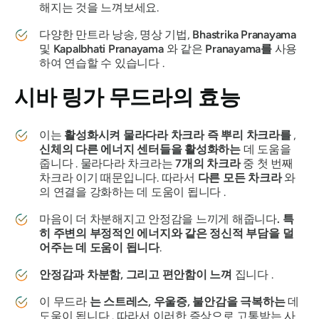
해지는 것을 느껴보세요.
다양한
만트라
낭송, 명상 기법,
Bhastrika
Pranayama
및
Kapalbhati
Pranayama
와 같은
Pranayama를
사용
하여 연습할 수 있습니다 .
시바 링가 무드라의
효능
이는
활성화시켜
물라다라
차크라
즉 뿌리
차크라를
,
신체의 다른 에너지 센터들을 활성화하는
데 도움을
줍니다 . 물라다라 차크라는
7개의
차크라
중 첫 번째
차크라
이기 때문입니다. 따라서
다른 모든
차크라
와
의 연결을 강화하는 데 도움이 됩니다 .
마음이 더 차분해지고 안정감을 느끼게 해줍니다
. 특
히 주변의 부정적인 에너지와 같은 정신적 부담을 덜
어주는 데 도움이 됩니다
.
안정감과 차분함, 그리고 편안함이 느껴
집니다 .
이 무드라
는 스트레스, 우울증, 불안감을 극복하는
데
도움이 됩니다 . 따라서 이러한 증상으로 고통받는 사