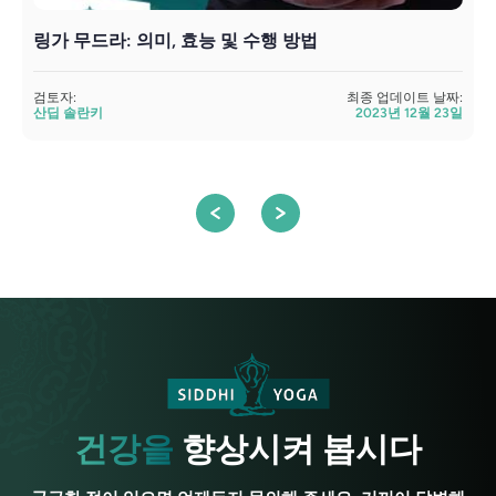
링가 무드라: 의미, 효능 및 수행 방법
검토자:
최종 업데이트 날짜:
산딥 솔란키
2023년 12월 23일
검
건강을
향상시켜 봅시다