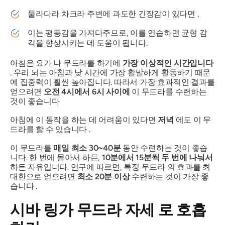
물라다라
차크라
주변에 과도한 긴장감이 있다면 ,
이는 평등감을 가져다주므로, 이를 연습하면 균형 감
각을 향상시키는 데 도움이 됩니다.
아침은
요가
나
무드라를
하기에
가장 이상적인 시간입니다
. 우리 뇌는 아침과 낮 시간에 가장 활발하게 활동하기 때문
에 집중력이 훨씬 높아집니다. 따라서 가장 효과적인 결과를
얻으려면
오전 4시에서 6시 사이에
이
무드라를
수련하는
것이 좋습니다
아침에 이 동작을 하는 데 어려움이 있다면
저녁
에도 이
무
드라를
할 수 있습니다 .
이 무드라를
매일 최소 30~40분
동안 수련하는 것이 좋습
니다. 한 번에 몰아서 하든,
10분에서 15분씩 두 번에 나눠서
하든 자유입니다. 연구에 따르면, 특정
무드라
의 효과를 최
대한으로 얻으려면
최소 20분 이상
수련하는 것이 가장 좋
습니다 .
시바 링가 무드라 자세
로 호흡