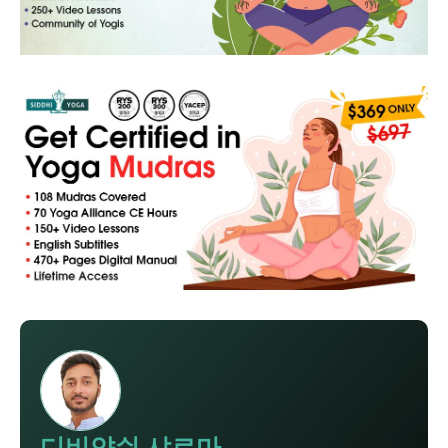
디비얀쉬 샤르마