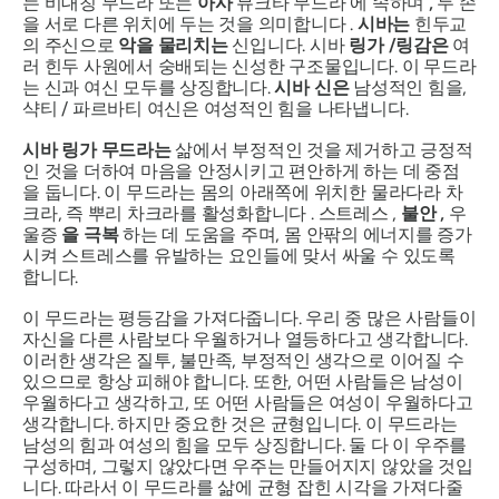
는 비대칭
무드라
또는
아사
뮤크타
무드라
에 속하며
,
두 손
을 서로 다른 위치에 두는 것을 의미합니다 .
시바는
힌두교
의 주신으로
악을 물리치는
신입니다. 시바
링가
/
링
감은
여
러 힌두 사원에서 숭배되는 신성한 구조물입니다. 이
무드라
는
신과 여신 모두를 상징합니다.
시바
신은
남성적인 힘을,
샥티
/
파르바티
여신은 여성적인 힘을 나타냅니다.
시바 링가 무드라는
삶에서 부정적인 것을 제거하고 긍정적
인 것을 더하여 마음을 안정시키고 편안하게 하는 데 중점
을 둡니다. 이 무드라는 몸의 아래쪽에 위치한 물라다라 차
크라, 즉 뿌리 차크라를 활성화합니다
.
스트레스
,
불안
,
우
울증
을
극복
하는 데 도움을 주며, 몸 안팎의 에너지를 증가
시켜 스트레스를 유발하는 요인들에 맞서 싸울 수 있도록
합니다.
이
무드라는
평등감을 가져다줍니다. 우리 중 많은 사람들이
자신을 다른 사람보다 우월하거나 열등하다고 생각합니다.
이러한 생각은 질투, 불만족, 부정적인 생각으로 이어질 수
있으므로 항상 피해야 합니다. 또한, 어떤 사람들은 남성이
우월하다고 생각하고, 또 어떤 사람들은 여성이 우월하다고
생각합니다. 하지만 중요한 것은 균형입니다. 이
무드라는
남성의 힘과 여성의 힘을 모두 상징합니다. 둘 다 이 우주를
구성하며, 그렇지 않았다면 우주는 만들어지지 않았을 것입
니다. 따라서 이
무드라를
삶에 균형 잡힌 시각을 가져다줄