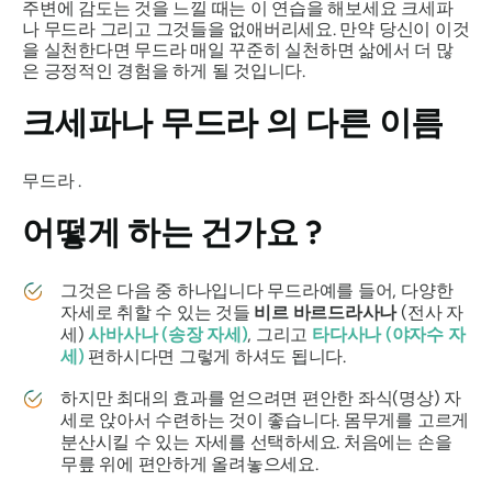
주변에 감도는 것을 느낄 때는 이 연습을 해보세요
크세파
나 무드라
그리고 그것들을 없애버리세요. 만약 당신이 이것
을 실천한다면
무드라
매일 꾸준히 실천하면 삶에서 더 많
은 긍정적인 경험을 하게 될 것입니다.
크세파나 무드라
의 다른 이름
무드라
.
어떻게 하는 건가요
?
그것은 다음 중 하나입니다
무드라
예를 들어, 다양한
자세로 취할 수 있는 것들
비르 바르드라사나
(전사 자
세)
사바사나
(송장 자세)
, 그리고
타다사나
(야자수 자
세)
편하시다면 그렇게 하셔도 됩니다.
하지만 최대의 효과를 얻으려면 편안한 좌식(명상) 자
세로 앉아서 수련하는 것이 좋습니다. 몸무게를 고르게
분산시킬 수 있는 자세를 선택하세요. 처음에는 손을
무릎 위에 편안하게 올려놓으세요.