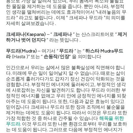
용으로 가장 잘 알려져 있으며, 우리 몸에서 독소와 불필요
한 물질을 제거하는 데 도움을 줍니다. 뿐만 아니라, 부정적
인 생각을 떨쳐버리는 데에도 효과적이어서 "내려놓음의
무
드라
" 라고도 불립니다 . 이제 "
크세파나 무드라
"의 의미를
자세히 살펴보겠습니다 .
크세파나(Ksepana)
– “
크세파나
”
는 산스크리트어로 “
제거
하거나 벗어 던지다
” 라는 뜻입니다 .
무드라(Mudra)
– 여기서 “
무드라
”
는 “
하스타
Mudra
무드
라
(Hasta )” 또는 “
손동작/인장”
을 의미합니다
인간으로서 우리는 삶에서 많은 불확실성에 직면해야 합니
다. 미래에 무슨 일이 일어날지 알 수 없습니다. 때로는 삶이
순조롭게 흘러가다가도 갑자기 정신 건강이 악화되는 것을
경험합니다. 부정적인 에너지에 둘러싸이고, 부정적인 생각
에 사로잡히는 자신을 발견하기도 합니다
무드라
이러한 부
정적인 에너지를 없애고 우리 안에 긍정적인 에너지를 되찾
아주는 데 도움이 됩니다. 또한, 다음과 같은 효능이 있다고
믿어집니다
크세파나 무드라
또한 장과 조직에서 불순물을
제거하는 데에도 도움이 됩니다. 따라서 이것은
무드라
또한
가장 적합한 것 중 하나로 간주될 수 있습니다
해독을 위한
무드라
. 이것
무드라
또한 나쁜 환경으로부터 우리를 보호하
는 데 도움이 됩니다. 그러므로 다음에 부정적인 에너지가