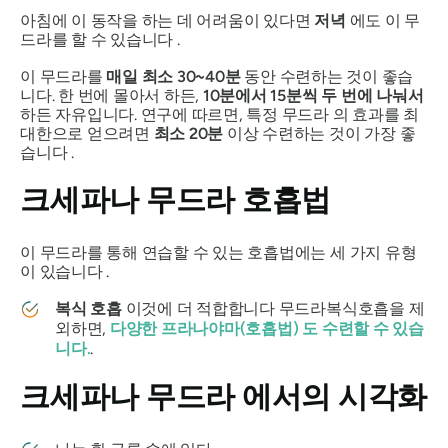
아침에 이 동작을 하는 데 어려움이 있다면
저녁
에도 이
무
드라를
할 수 있습니다 .
이
무드라를
매일 최소 30~40분
동안 수련하는 것이 좋습
니다. 한 번에 몰아서 하든,
10분에서 15분씩 두 번에 나눠서
하든 자유입니다. 연구에 따르면, 특정
무드라
의 효과를 최
대한으로 얻으려면
최소 20분
이상 수련하는 것이 가장 좋
습니다 .
크세파나 무드라
호흡법
이
무드라를
통해 연습할 수 있는 호흡법에는 세 가지 유형
이 있습니다 .
복식 호흡
이것에 더 적합합니다
무드라
복식호흡을 제
외하면,
다양한
프라나야마(호흡법)
도 수련할 수 있습
니다.
.
크세파나 무드라
에서의 시각화