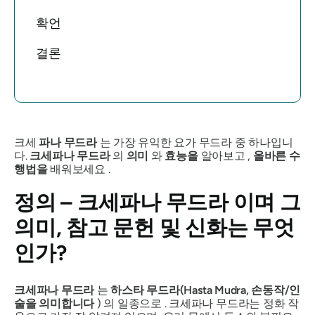
확언
결론
크세
파나 무드라
는 가장 유익한 요가
무드라
중 하나입니
다.
크세파나 무드라
의
의미
와
효능을
알아보고 ,
올바른 수
행법을
배워보세요 .
정의 –
크세파나 무드라
이며 그
의미, 참고 문헌 및 신화는 무엇
인가?
크세파나 무드라
는
하스타
무드라(Hasta Mudra
, 손동작/인
술을 의미합니다
) 의 일종으로 .
크세파나 무드라는
정화 작