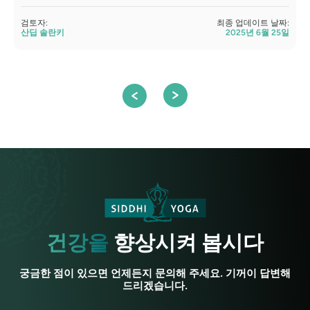
검토자:
최종 업데이트 날짜:
산딥 솔란키
2025년 6월 25일
검
건강을
향상시켜 봅시다
궁금한 점이 있으면 언제든지 문의해 주세요. 기꺼이 답변해
드리겠습니다.