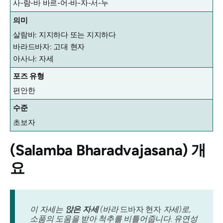
사-람-바 바르-어-바-자-서-누
의미
살람바: 지지하다 또는 지지하다
바라드바자: 고대 현자
아사나: 자세
포즈 유형
편안한
수준
초보자
(Salamba Bharadvajasana)
개
요
이 자세는
앉은 자세
(바라
드바자 현자
자세)로,
소품의 도움을 받아 척추를 비틀어줍니다. 유연성