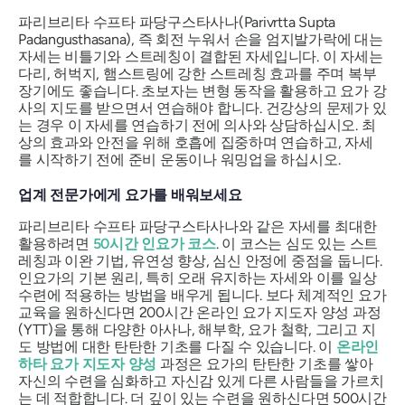
파리브리타 수프타 파당구스타사나(Parivrtta Supta
Padangusthasana), 즉 회전 누워서 손을 엄지발가락에 대는
자세는 비틀기와 스트레칭이 결합된 자세입니다. 이 자세는
다리, 허벅지, 햄스트링에 강한 스트레칭 효과를 주며 복부
장기에도 좋습니다. 초보자는 변형 동작을 활용하고 요가 강
사의 지도를 받으면서 연습해야 합니다. 건강상의 문제가 있
는 경우 이 자세를 연습하기 전에 의사와 상담하십시오. 최
상의 효과와 안전을 위해 호흡에 집중하며 연습하고, 자세
를 시작하기 전에 준비 운동이나 워밍업을 하십시오.
업계 전문가에게 요가를 배워보세요
파리브리타 수프타 파당구스타사나와 같은 자세를 최대한
활용하려면
50시간 인요가 코스
. 이 코스는 심도 있는 스트
레칭과 이완 기법, 유연성 향상, 심신 안정에 중점을 둡니다.
인요가의 기본 원리, 특히 오래 유지하는 자세와 이를 일상
수련에 적용하는 방법을 배우게 됩니다. 보다 체계적인 요가
교육을 원하신다면
200시간 온라인 요가 지도자 양성 과정
(YTT)을 통해
다양한 아사나, 해부학, 요가 철학, 그리고 지
도 방법에 대한 탄탄한 기초를 다질 수 있습니다. 이
온라인
하타 요가 지도자 양성
과정은 요가의 탄탄한 기초를 쌓아
자신의 수련을 심화하고 자신감 있게 다른 사람들을 가르치
는 데 적합합니다. 더 깊이 있는 수련을 원하신다면
500시간