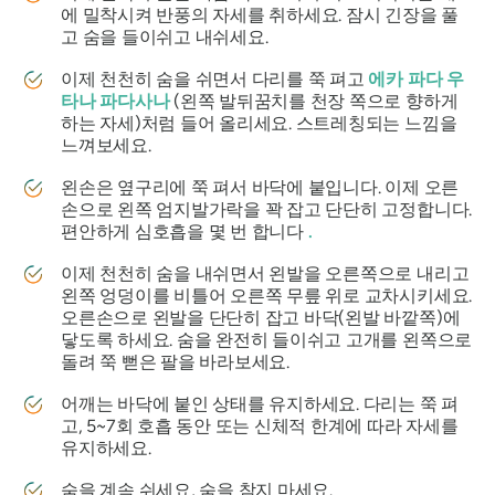
에 밀착시켜 반풍의 자세를 취하세요. 잠시 긴장을 풀
고 숨을 들이쉬고 내쉬세요.
이제 천천히 숨을 쉬면서 다리를 쭉 펴고
에카 파다 우
타나 파다사나
(왼쪽 발뒤꿈치를 천장 쪽으로 향하게
하는 자세)처럼 들어 올리세요. 스트레칭되는 느낌을
느껴보세요.
왼손은 옆구리에 쭉 펴서 바닥에 붙입니다. 이제 오른
손으로 왼쪽 엄지발가락을 꽉 잡고 단단히 고정합니다.
편안하게 심호흡을 몇 번 합니다
.
이제 천천히 숨을 내쉬면서 왼발을 오른쪽으로 내리고
왼쪽 엉덩이를 비틀어 오른쪽 무릎 위로 교차시키세요.
오른손으로 왼발을 단단히 잡고 바닥(왼발 바깥쪽)에
닿도록 하세요. 숨을 완전히 들이쉬고 고개를 왼쪽으로
돌려 쭉 뻗은 팔을 바라보세요.
어깨는 바닥에 붙인 상태를 유지하세요. 다리는 쭉 펴
고, 5~7회 호흡 동안 또는 신체적 한계에 따라 자세를
유지하세요.
숨을 계속 쉬세요, 숨을 참지 마세요.