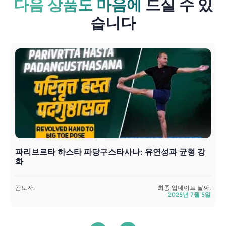
다음 상품도 마음에
드실 수 있
습니다
파리브르타 하스타 파당구스타사나: 유연성과 균형 강
S
화
검
검토자:
최종 업데이트 날짜:
2025년 7월 5일