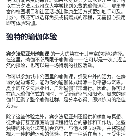
供低价或免费的课程。如果您身处宾夕法尼亚州中部，可
以在宾夕法尼亚州立大学城找到免费的瑜伽课程，那里丰
富的校园项目和社区活动让健康生活方式更加触手可及。
此外，您还可以选择免费或捐赠式的课程，无需担心费用
即可体验瑜伽。.
独特的瑜伽体验
宾夕法尼亚州瑜伽课
的一大优势在于其丰富的场地选择。
在这里，瑜伽不必局限于瑜伽馆——它可以是一次亲近自
然的探险，也可以是一场特别的社区活动。
你可以参加城市公园里的瑜伽课，感受户外的活力。在静
谧的湖边练习，能为你的瑜伽体式增添一份平静与沉思。
夏季的宾夕法尼亚州，户外瑜伽非常流行。因此，你可以
在练习瑜伽体式的同时，享受新鲜空气和阳光。周末的瑜
伽节汇聚了整个瑜伽社群，是分享心得、即兴练习的绝佳
方式。.
除了这些体验之外，宾夕法尼亚州还提供将瑜伽与冥想、
徒步旅行甚至家庭瑜伽课程相结合的静修和工作坊。这些
独特的环境让您有机会充电、与他人建立联系，并将瑜伽
视为一种超越运动的体验。它是一种活在当下、享受生活