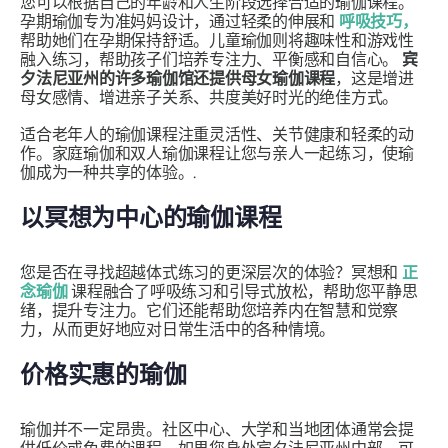
您可以根据自己的年龄和人生阶段选择合适的瑜伽课程。
孕期瑜伽专为准妈妈设计，通过轻柔的伸展和
呼吸技巧，
帮助她们在孕期保持​​舒适。儿童瑜伽则将趣味性和游戏性
融入练习，帮助孩子们培养专注力、平衡感和自信心。
宾
夕法尼亚州的许多瑜伽馆还提供母女瑜伽课程
，这是增进
母女感情、增进亲子关系、共度美好时光的绝佳方式。
适合老年人的瑜伽课程注重灵活性、关节健康和轻柔的动
作。家庭瑜伽和双人瑜伽课程让您与亲人一起练习，使瑜
伽成为一种共享的体验。.
以冥想为中心的瑜伽课程
您是否在寻找超越体式练习的更深层次的体验？冥想和
正
念瑜伽
课程融合了呼吸练习和引导式放松，帮助您平静思
绪，提升专注力。它们还能帮助您培养内在智慧和觉察
力，从而更好地应对日常生活中的各种情境。
价格实惠的瑜伽
瑜伽并不一定昂贵。社区中心、大学和当地团体通常会提