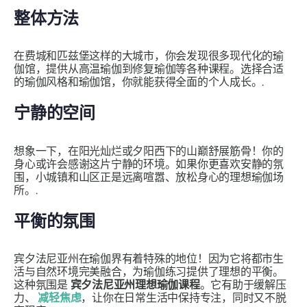
整体方法
在费城和匹兹堡这样的大城市，你会发现很多现代化的瑜
伽馆，提供从高温瑜伽到修复瑜伽等各种课程。选择合适
的瑜伽风格和瑜伽馆，你就能获得全面的个人成长。.
宁静的空间
想象一下，在阳光灿烂或夕阳西下的山巅舒展筋骨！你的
身心或许会感谢这片宁静的环境。如果你更喜欢安静的氛
围，小城镇和山区正是远离喧嚣、放松身心的理想瑜伽场
所。.
平衡的氛围
宾夕法尼亚州在瑜伽界有着特殊的地位！因为它将都市生
活与自然环境完美融合，为瑜伽练习提供了理想的平衡。
这种氛围是
宾夕法尼亚州理想瑜伽课程
。它有助于缓解压
力、
减轻焦虑
，让你在日常生活中保持专注，同时又不脱