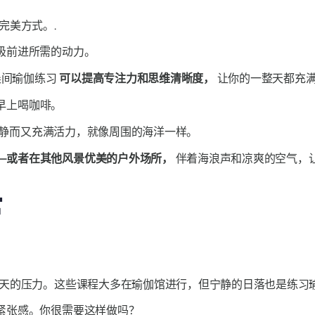
完美方式。.
极前进所需的动力。
晨间瑜伽练习
可以提高专注力和思维清晰度，
让你的一整天都充
早上喝咖啡。
静而又充满活力，就像周围的海洋一样。
—或者在其他风景优美的户外场所，
伴着海浪声和凉爽的空气，
官
天的压力。这些课程大多在瑜伽馆进行，但宁静的日落也是练习瑜
紧张感。你很需要这样做吗？