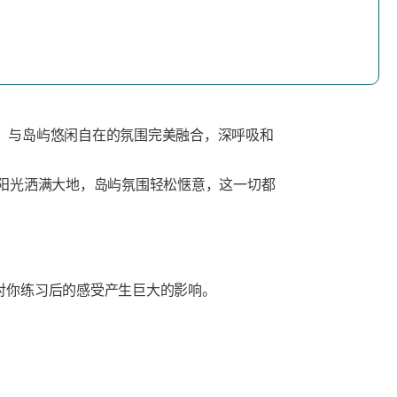
定，与岛屿悠闲自在的氛围完美融合，深呼吸和
阳光洒满大地，岛屿氛围轻松惬意，这一切都
对你练习后的感受产生巨大的影响。