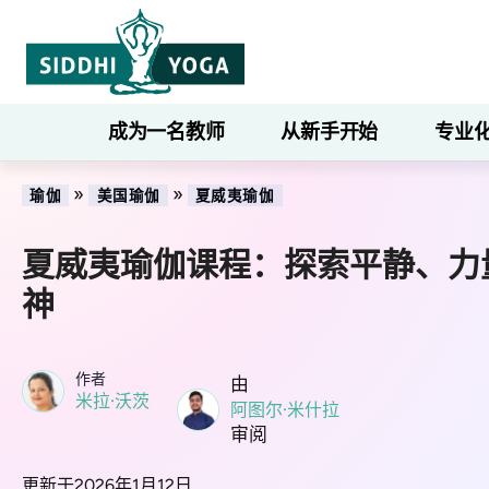
成为一名教师
从新手开始
专业
»
»
瑜伽
美国瑜伽
夏威夷瑜伽
夏威夷瑜伽课程：探索平静、力
神
作者
由
米拉·沃茨
阿图尔·米什拉
审阅
更新于2026年1月12日