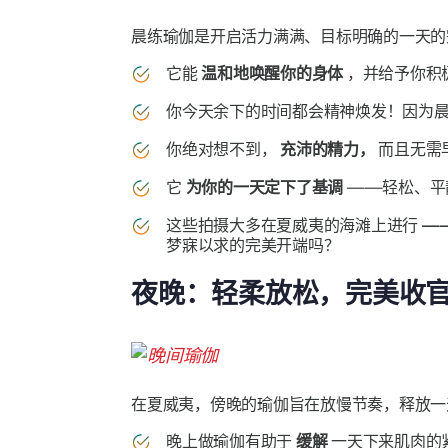
晨练瑜伽是开启活力满满、目标明确的一天的
它能
温和地唤醒你的身体
，并给予你积
你今天余下的时间都会精神焕发！因为
你绝对想不到，
充沛的精力，
而且无需
它
为你的一天定下了基调
——轻松、平
这些拍摄大多在夏威夷的海滩上进行
—
梦寐以求的完美开端吗？
夜晚：轻柔放松，完美收
在夏威夷，傍晚的瑜伽旨在放慢节奏，释放一
晚上做瑜伽有助于
缓解
一天下来肌肉的