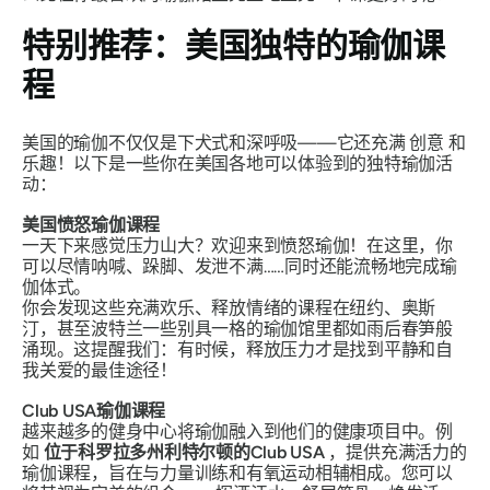
特别推荐：美国独特的瑜伽课
程
美国的瑜伽不仅仅是下犬式和深呼吸——它还充满
创意
和
乐趣
！以下是一些你在美国各地可以体验到的独特瑜伽活
动：
美国愤怒瑜伽课程
一天下来感觉压力山大？欢迎来到愤怒瑜伽！在这里，你
可以尽情呐喊、跺脚、发泄不满……同时还能流畅地完成瑜
伽体式。
你会发现这些充满欢乐、释放情绪的课程在纽约、奥斯
汀，甚至波特兰一些别具一格的瑜伽馆里都如雨后春笋般
涌现。这提醒我们：有时候，释放压力才是找到平静和自
我关爱的最佳途径！
Club USA瑜伽课程
越来越多的健身中心将瑜伽融入到他们的健康项目中。例
如
位于科罗拉多州利特尔顿的Club USA
，提供充满活力的
瑜伽课程，旨在与力量训练和有氧运动相辅相成。您可以