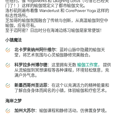
在纽约，像 YogaWorks 和 Laughing Lotus（可惜它已经关
门了！）这样的瑜伽馆定义了都市瑜伽文化。
洛杉矶则遍布着像 Wanderlust 和 CorePower Yoga 这样的
标志性场所。
芝加哥的瑜伽氛围融合了传统与创新，从高温瑜伽到空中
瑜伽，应有尽有。
至于迈阿密？日出时分在海滩边练习瑜伽是家常便饭！
小镇魔法
北卡罗来纳州阿什维尔
：蓝岭山脉中隐藏的瑜伽天
堂，将艺术氛围与心灵瑜伽静修完美融合。
科罗拉多州博尔德
：这里拥有无数
瑜伽工作室，
提供
从流瑜伽到冥想课程等各种课程，环境轻松惬意，充
满户外气息。
新墨西哥州圣达菲
：在这个以充满活力的精神能量和
了解自身身体而闻名的小镇，体验瑜伽和疗愈艺术。
海岸之梦
加州大苏尔
：瑜伽课程和静修活动，仿佛置身梦境。