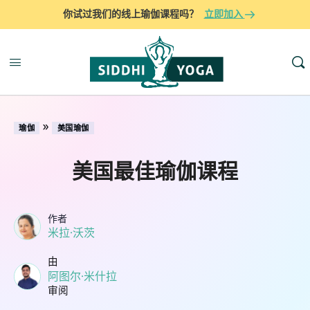
你试过我们的线上瑜伽课程吗？
立即加入
»
瑜伽
美国瑜伽
美国最佳瑜伽课程
作者
米拉·沃茨
由
阿图尔·米什拉
审阅