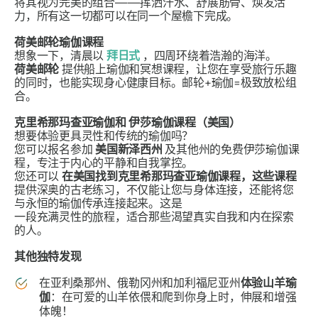
将其视为完美的组合——挥洒汗水、舒展筋骨、焕发活
力，所有这一切都可以在同一个屋檐下完成。
荷美邮轮瑜伽课程
想象一下，清晨以
拜日式
，四周环绕着浩瀚的海洋。
荷美邮轮
提供船上瑜伽和冥想课程，让您在享受旅行乐趣
的同时，也能实现身心健康目标。邮轮+瑜伽=极致放松组
合。
克里希那玛查亚瑜伽和
伊莎瑜伽课程（美国）
想要体验更具灵性和传统的瑜伽吗？
您可以报名参加
美国新泽西州
及其他州的免费伊莎瑜伽课
程，专注于内心的平静和自我掌控。
您还可以
在美国找到克里希那玛查亚瑜伽课程，这些课程
提供深奥的古老练习，不仅能让您与身体连接，还能将您
与永恒的瑜伽传承连接起来。这是
一段充满灵性的旅程，适合那些渴望真实自我和内在探索
的人。
其他独特发现
在亚利桑那州、俄勒冈州和加利福尼亚州
体验山羊瑜
伽
：在可爱的山羊依偎和爬到你身上时，伸展和增强
体魄！