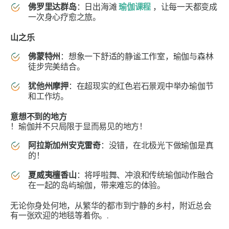
佛罗里达群岛
：日出海滩
瑜伽课程
，让每一天都变成
一次身心疗愈之旅。
山之乐
佛蒙特州
：想象一下舒适的静谧工作室，瑜伽与森林
徒步完美结合。
犹他州摩押
：在超现实的红色岩石景观中举办瑜伽节
和工作坊。
意想不到的地方
！瑜伽并不只局限于显而易见的地方！
阿拉斯加州安克雷奇
：没错，在北极光下做瑜伽是真
的！
夏威夷檀香山
：将呼啦舞、冲浪和传统瑜伽动作融合
在一起的岛屿瑜伽，带来难忘的体验。
无论你身处何地，从繁华的都市到宁静的乡村，附近总会
有一张欢迎的地毯等着你。.