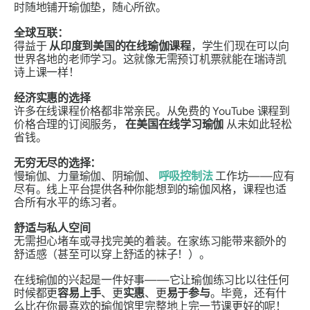
时随地铺开瑜伽垫，随心所欲。
全球互联：
得益于
从印度到美国的在线瑜伽课程
，学生们现在可以向
世界各地的老师学习。这就像无需预订机票就能在瑞诗凯
诗上课一样！
经济实惠的选择
许多在线课程价格都非常亲民。从免费的 YouTube 课程到
价格合理的订阅服务，
在美国在线学习瑜伽
从未如此轻松
省钱。
无穷无尽的选择：
慢瑜伽、力量瑜伽、阴瑜伽、
呼吸控制法
工作坊——应有
尽有。线上平台提供各种你能想到的瑜伽风格，课程也适
合所有水平的练习者。
舒适与私人空间
无需担心堵车或寻找完美的着装。在家练习能带来额外的
舒适感（甚至可以穿上舒适的袜子！）。
在线瑜伽的兴起是一件好事——它让瑜伽练习比以往任何
时候都更
容易上手
、更
实惠
、更
易于参与
。毕竟，还有什
么比在你最喜欢的瑜伽馆里完整地上完一节课更好的呢！