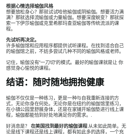
根据心情选择瑜伽风格
想要放松身心？那就试试哈他瑜伽或阴瑜伽。想要活力满
满？那就选择流瑜伽或力量瑜伽。想要深度蜕变？那就探
索一下伊莎瑜伽或克里希那玛查亚瑜伽等传统流派的课
程。
先试听再决定。
许多瑜伽馆和应用程序都提供试听课程。在找到适合自己
的瑜伽馆之前，不妨多尝试几种不同的瑜伽风格或老师。
记住，瑜伽没有“一刀切”的模式。最好的瑜伽课就是让
你
感觉身心愉悦的课程。
结语：随时随地拥抱健康
瑜伽不仅仅是一种练习，更是一种与自我重新连接的方
式，无论你身在何处。无论你是在纽约的瑜伽馆里练习，
在小镇公园里舒展身体，还是在家铺开瑜伽垫进行线上课
程，瑜伽都能恰到好处地满足你的需求。.
好消息是？
在美国找到最好的瑜伽课程
从未如此简单。无
论是线下课程还是线上课程，都有如此多的选择，一个充