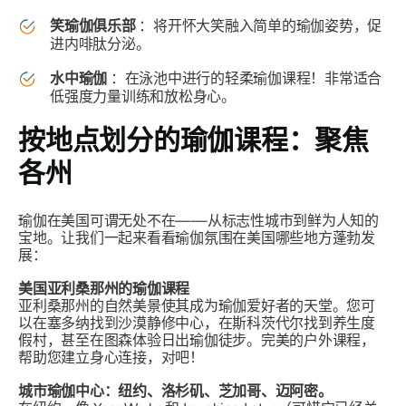
笑瑜伽俱乐部
：将开怀大笑融入简单的瑜伽姿势，促
进内啡肽分泌。
水中瑜伽
：在泳池中进行的轻柔瑜伽课程！非常适合
低强度力量训练和放松身心。
按地点划分的瑜伽课程：聚焦
各州
瑜伽在美国可谓无处不在——从标志性城市到鲜为人知的
宝地。让我们一起来看看瑜伽氛围在美国哪些地方蓬勃发
展：
美国亚利桑那州的瑜伽课程
亚利桑那州的自然美景使其成为瑜伽爱好者的天堂。您可
以在塞多纳找到沙漠静修中心，在斯科茨代尔找到养生度
假村，甚至在图森体验日出瑜伽徒步。完美的户外课程，
帮助您建立身心连接，对吧！
城市瑜伽中心：纽约、洛杉矶、芝加哥、迈阿密。