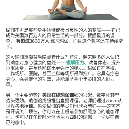
瑜伽不再是那些身手矫健或极具灵性的人的专属——它已
成为美国数百万人的日常生活的一部分。根据最近的调
查，
有超过3600万人
练习瑜伽，而且这个数字还在持续增
长。
这股瑜伽热潮背后隐藏着什么？首先，越来越多的人认识
到瑜伽对身心健康的益处——
缓解压力
、改善体态、提升
睡眠质量，甚至还能练出更强壮的腹肌。瑜伽正在学校、
工作场所、医院，甚至监狱等场所得到推广。它具有疗愈
身心、强身健体的功效，并能赋予各个年龄段的人们力
量。
另一个主要趋势？
美国在线瑜伽课程
的兴起。数字化转型
势头强劲。瑜伽馆纷纷推出直播课程。老师们通过Zoom从
世界各地授课。热爱瑜伽的学员们也欣喜若狂——这可不
是开玩笑！现在，你可以在上班前参加舒缓身心的瑜伽课
程，也可以在午夜时分体验活力四射的瑜伽，一切尽在自
己的家中。