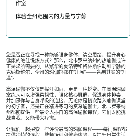
作室
体验全州范围内的力量与宁静
您是否正在寻找一种能够强身健体、清空思绪、提升身心
健康的绝佳锻炼方式？那么，北卡罗来纳州的热瑜伽或许
正是您所需要的。从繁华的夏洛特和格林斯伯勒到宁静的
克纳斯维尔，全州的瑜伽馆都在“升温”——名副其实的“升
温”。
高温瑜伽不仅仅是挥汗如雨，更是一种蜕变。在高温瑜伽
室练习可以增强柔韧性，强化核心肌群，促进身体排毒，
并加深你与自身呼吸的连接。无论你是初次踏入瑜伽课堂
的初学者，还是正在精进练习的资深瑜伽士，北卡罗来纳
州都能提供一些最令人振奋的高温瑜伽课程，它们既能挑
战自我，又能带来疗愈。
让我们一起探索一些评价最高的瑜伽课程——每门课程都
提供独特的课程、教师培训和健康体验，以提升日常生活