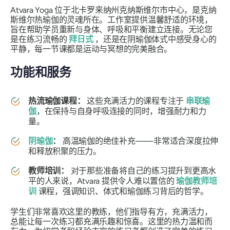
Atvara Yoga 位于北卡罗来纳州克纳斯维尔市中心，是克纳
斯维尔热瑜伽的灵魂所在。工作室提供温馨舒适的环境，
旨在帮助学员重新与身体、呼吸和平衡建立连接。无论您
是在练习流畅的
拜日式
，还是在阴瑜伽体式中感受身心的
平静，每一节课都是运动与冥想的完美融合。
功能和服务
热流瑜伽课程：
这些充满活力的课程专注于
串联瑜
伽
，在保持与自身呼吸连接的同时，增强耐力和力
量。
阴瑜伽
：
高温瑜伽的绝佳补充——非常适合深度拉伸
和释放积聚的压力。
教师培训：
对于那些准备将自己的练习提升到更高水
平的人来说，Atvara 提供令人难以置信的
瑜伽教师培
训
课程，强调知识、体式和瑜伽练习背后的哲学。
学生们非常喜欢这里的教练，他们指导有方，充满活力，
总能让每一次练习都充满乐趣和惊喜。这里的热力温和而