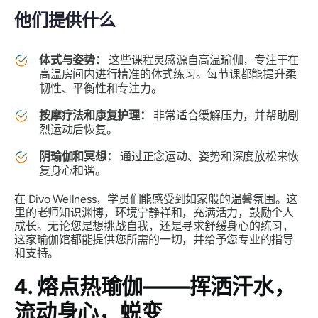
他们提供什么
体式与姿势：
这些课程灵感源自高温瑜伽，专注于在
高温房间内进行精准的体式练习。每节课都能提升柔
韧性、平衡性和专注力。
按摩疗法和康复护理：
非常适合缓解压力，并帮助剧
烈运动后恢复。
阴瑜伽和冥想：
通过正念运动、姿势和深度放松来恢
复身心和谐。
在 Divo Wellness，学员们能感受到如家般的温馨氛围。这
里的老师知识渊博，环境宁静祥和，充满活力，鼓励个人
成长。无论您是想挑战自我，还是寻求舒缓身心的练习，
这家瑜伽馆都能提供您所需的一切，并给予您专业的指导
和支持。
4. 熔点热瑜伽——挥洒汗水，
流动身心，蜕变