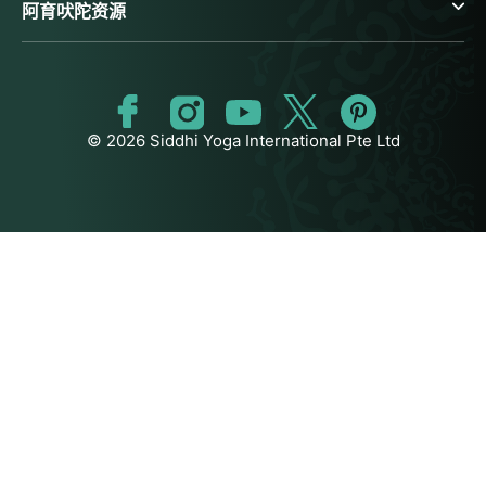
阿育吠陀资源
© 2026 Siddhi Yoga International Pte Ltd