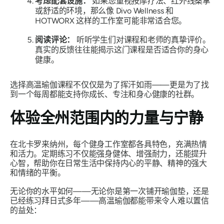
考虑配套设施：
如果您重视按摩疗法、红外线桑拿
或舒适的环境，那么像 Divo Wellness 和
HOTWORX 这样的工作室可能非常适合您。
阅读评论：
听听学生们对课程和老师的真挚评价。
真实的反馈往往能揭示这门课程是否适合你的身心
健康。
选择高温瑜伽课程不仅仅是为了挥汗如雨——更是为了找
到一个每周都能支持你成长、专注和身心健康的社群。
体验全州范围内的力量与宁静
在北卡罗来纳州，每个健身工作室都各具特色，充满热情
和活力。定期练习不仅能强身健体、增强耐力，还能提升
心智，帮助你在日常生活中保持内心的平静、精神的强大
和情绪的平衡。
无论你的水平如何——无论你是第一次铺开瑜伽垫，还是
已经练习拜日式多年——高温瑜伽都能带来令人难以置信
的益处：