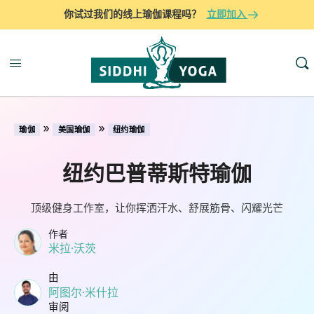
你试过我们的线上瑜伽课程吗？
立即加入
»
»
瑜伽
美国瑜伽
纽约瑜伽
纽约巴普蒂斯特瑜伽
顶级健身工作室，让你挥洒汗水、舒展筋骨、闪耀光芒
作者
米拉·沃茨
由
阿图尔·米什拉
审阅