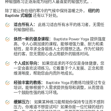
种瑜伽练习正逐渐成为纽约人最喜爱的瑜伽方式。.
除了能让你在纽约寒冷的气候中保持温暖之外，
纽约的
Baptiste 式瑜伽
还有以下好处。
适合所有人：
此练习适合所有水平的练习者，无需任
何瑜伽经验。
焕然一新的健身课程：
Baptiste Power Yoga 提供强度
高、令人心跳加速的课程，能够增强力量、耐力和柔
韧性，是寻求全身锻炼人士的理想之选。作为忙碌的
纽约客，您无需担心会占用额外的锻炼时间。
个人成长导向：
如果您追求的不仅仅是身体健康，您
一定会喜欢这项练习。它着重于个人发展、正念和思
维清晰度，帮助您由内而外地成长。
经验丰富的教练：
Baptiste Yoga 的教练均接受过专业
培训，能够根据个人需求提供指导和调整，从而营造
一个鼓励性强的练习环境。
缓解压力：
如果某种练习能帮助你保持专注而不感到
压力，你难道不想尝试吗？如果你是一位忙碌的纽约