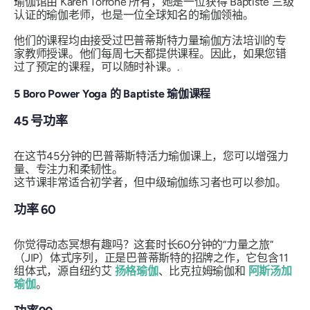
瑜伽馆由 Karen Torrone 所有，她是一位获得 Baptiste 三级
认证的瑜伽老师，也是一位全球知名的瑜伽领袖。
他们的课程均由接受过巴普蒂斯特力量瑜伽方法培训的专
家教师授课。他们每周七天都提供课程。因此，如果您错
过了预定的课程，可以随时补课。.
5 Boro Power Yoga 的 Baptiste 瑜伽课程
45 号功率
在这节45分钟的巴普蒂斯特活力瑜伽课上，您可以增强力
量、专注力和柔韧性。
这节课非常适合初学者，但中级瑜伽练习者也可以参加。
功率 60
你觉得动态冥想有趣吗？这套时长60分钟的“力量之旅”
（JIP）体式序列，正是巴普蒂斯特的招牌之作，它包含11
组体式，源自纽约艾
扬格瑜伽
、比克拉姆瑜伽和
阿斯汤加
瑜伽
。