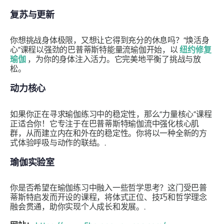
复苏与更新
你想挑战身体极限，又想让它得到充分的休息吗？“焕活身
心”课程以强劲的巴普蒂斯特能量流瑜伽开始，以
纽约修复
瑜伽
，为你的身体注入活力。它完美地平衡了挑战与放
松。
动力核心
如果你正在寻求瑜伽练习中的稳定性，那么“力量核心”课程
正适合你！它专注于在巴普蒂斯特瑜伽流中强化核心肌
群，从而建立内在和外在的稳定性。你将以一种全新的方
式体验呼吸与动作的联结。.
瑜伽实验室
你是否希望在瑜伽练习中融入一些哲学思考？这门受巴普
蒂斯特启发而开设的课程，将体式正位、技巧和哲学理念
融会贯通，助你实现个人成长和发展。.