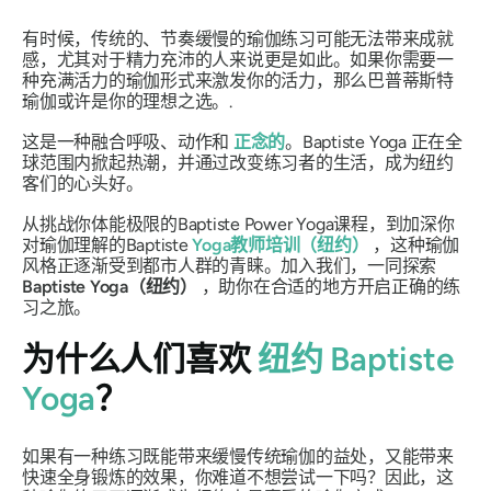
有时候，传统的、节奏缓慢的瑜伽练习可能无法带来成就
感，尤其对于精力充沛的人来说更是如此。如果你需要一
种充满活力的瑜伽形式来激发你的活力，那么巴普蒂斯特
瑜伽或许是你的理想之选。.
这是一种融合呼吸、动作和
正念的
。Baptiste Yoga 正在全
球范围内掀起热潮，并通过改变练习者的生活，成为纽约
客们的心头好。
从挑战你体能极限的Baptiste Power Yoga课程，到加深你
对瑜伽理解的Baptiste
Yoga教师培训（纽约）
，这种瑜伽
风格正逐渐受到都市人群的青睐。加入我们，一同探索
Baptiste Yoga（纽约）
，助你在合适的地方开启正确的练
习之旅。
为什么人们喜欢
纽约 Baptiste
Yoga
？
如果有一种练习既能带来缓慢传统瑜伽的益处，又能带来
快速全身锻炼的效果，你难道不想尝试一下吗？因此，这